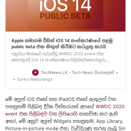
Apple සමාගම විසින් iOS 14 සංස්කරණයේ පළමු
public beta එක නිකුත් කිරීමට කටයුතු කරයි
පසුගිය මාසයේ පැවැත්වූ WWDC 2020 event එක
අතරතුරදී iOS 14 සංස්කරණය පිළිබඳවතොරතුරු
අනාවරණය කිරීමට Apple සමාගම කටයුතු කළ අතර ඒ
පිළිබඳව වැඩිදුර තොරතුරු මින්පෙර ලිපියක් මඟින් අප
TechNews.LK - Tech News සිංහලෙන්
ඔබව දැනුවත් කිරීමට කටයුතු කරනු ලැබුවා. WWDC
Sanka Maduranga
2020 event එක අතරතුර Apple සමාගම විසින් එළිදැක්වූ
වැදගත් දේවල් පිළිබඳවදැනගනිමුජ…
මේ අලුත් iOS එකේ සහ iPadOS එකේ ඇතුලත් වන
පහසුකම් පිළිබඳ දීර්ඝ විස්තරයක් අපගේ
WWDC 2020
event එක පිළිබඳව වන ලිපියෙහි
සාකච්ඡා කර ඇති
අතර, මේ අනුව අලුත් Widgets පහසුකම, App Library,
Picture-in-picture mode එක, වැඩිදියුණු කරනු ලැබූ Siri