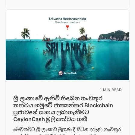
1 MIN READ
ශ්‍රී ලංකාවේ ඇතිවී තිබෙන ගංවතුර
තත්වය හමුවේ ජාත්‍යන්තර Blockchain
ප්‍රජාවගේ සහාය ලබාගැනීමට
CeylonCash මූලිකත්වය ග​නී
මේවනවිට ශ්‍රී ලංකාව මුහුණ දී සිටින දරුණු ගංවතුර