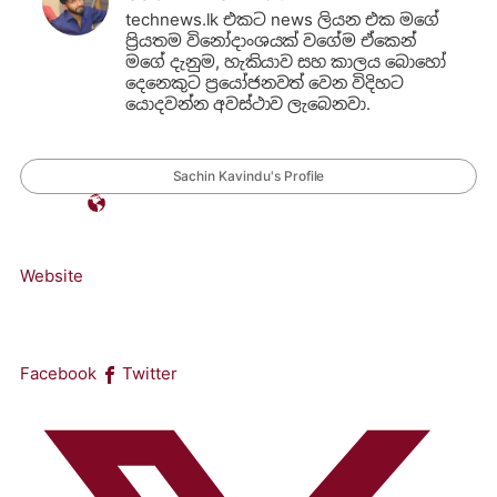
technews.lk එකට news ලියන එක මගේ
ප්‍රියතම විනෝදාංශයක් වගේම ඒකෙන්
මගේ දැනුම, හැකියාව සහ කාලය බොහෝ
දෙනෙකුට ප්‍රයෝජනවත් වෙන විදිහට
යොදවන්න අවස්ථාව ලැබෙනවා.
Sachin Kavindu's Profile
Website
Facebook
Twitter