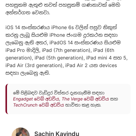
පහසුකම ඇතුළු තවත් පහසුකම් ගණනාවක් මෙහි
අන්තර්ගත වෙනවා.
iOS 14 සංස්කරණය iPhone 6s වලින් පසුව නිකුත්
කරනු ලැබූ සියළුම iPhone ජංගම දුරකථන සඳහා
ලැබෙනු ඇති අතර, iPadOS 14 සංස්කරණය සියළුම
iPad Pro මාදිලි, iPad (7th generation), iPad (6th
generation), iPad (5th generation), iPad mini 4 සහ 5,
iPad Air (3rd generation), iPad Air 2 යන devices
සඳහා ලැබෙනු ඇති.
මේ පිළිබඳව වැඩිදුර විස්තර දැනගැනීම සඳහා
Engadget වෙබ් අඩවිය
,
The Verge වෙබ් අඩවිය
සහ
TechCrunch වෙබ් අඩවිය
භාවිතා කළ හැක.
Sachin Kavindu