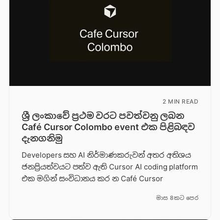
2 MIN READ
ශ්‍රී ලංකාවේ ප්‍රථම වරට පවත්වනු ලබන
Café Cursor Colombo event එක පිළිබඳව
දැනගනිමු
Developers සහ AI නිර්මාණකරුවන් අතර අතිශය
ජනප්‍රියත්වයට පත්ව ඇති Cursor AI coding platform
එක මගින් සංවිධානය කර න Café Cursor
මාස 8කට පෙර