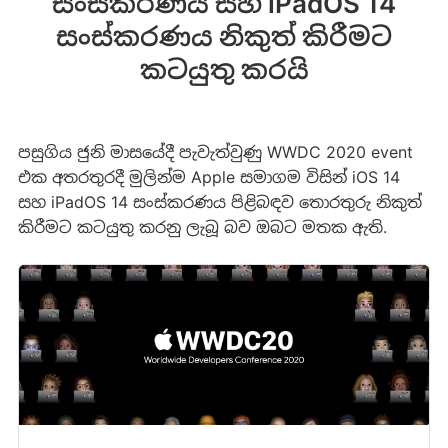
සංස්කරණය සහ iPadOS 14
සංස්කරණය නිකුත් කිරීමට
කටයුතු කරයි
පසුගිය ජුනි මාසයේදී පැවැත්වුණු WWDC 2020 event
එක අතරතුරදී මුලින්ම Apple සමාගම විසින් iOS 14
සහ iPadOS 14 සංස්කරණය පිළිබඳව තොරතුරු නිකුත්
කිරීමට කටයුතු කරනු ලැබූ බව ඔබට මතක ඇති.