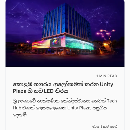
1 MIN READ
කොළඹ නගරය ආලෝකමත් කරන Unity
Plaza හි නව LED තිරය
ශ්‍රී ලංකාවේ තාක්ෂණික කේන්ද්‍රස්ථානය හෙවත් Tech
Hub එකක් ලෙස සැලකෙන Unity Plaza, පසුගිය
දෙසැම්
මාස 8කට පෙර