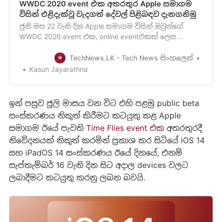
WWDC 2020 event එක අතරතුර Apple සමාගම
විසින් එළිදැක්වූ වැදගත් දේවල් පිළිබඳව දැනගනිමු
ජුනි මස 22 වැනි දින Apple සමාගම විසින් ඔවුන්ගේ
WWDC 2020 event එක, online eventඑකක් ලෙස
පැවැත්වීමට සූදානමින් සිටින බව මීට පෙර අපි ඔබව
දැනුවත් කළා මතක ඇති. ජුනි මස 22 වැනි දින WWDC
TechNews.LK - Tech News සිංහලෙන්
2020 online event එක ආරම්භ කිරීමට Apple සමාගම
Kasun Jayarathna
දින නියමකරයිසාමන්‍ය‍යෙන් ඇපල් WWD සමුළුව (Apple
Worldwide Developers Co…
ඉන් පසුව ජූලි මාසය වන විට එහි පළමු public beta
සංස්කරණය නිකුත් කිරීමට කටයුතු කළ Apple
සමාගම ඊයේ පැවති
Time Flies event එක
අතරතුරදී
නිවේදනයක් නිකුත් කරමින් ප්‍රකාශ කර සිටිය‍ේ iOS 14
සහ iPadOS 14 සංස්කරණය ඊයේ දිනයේ, එනම්
සැප්තැම්බර් 16 වැනි දින සිට අදාල devices වලට
ලබාදීමට කටයුතු කරනු ලබන බවයි.