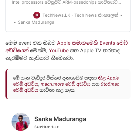
Intel processors වෙනුවට ARM-basedchips භාවිතයට
යොමුවීමට සූදානම් වෙමින් සිටින බව මින් පෙර ලිපියක්
හරහා අප ඔබවදැනුවත් කළා මතක ඇති. Apple
TechNews.LK - Tech News සිංහලෙන්
ආයතනය විසින් Mac පරිගණක සඳහා Intel වෙනුවට
Sanka Maduranga
ARM-based processors භාවිතයටයොමු වන
ලකුණුApple සමාගම මේ මාසයේ පැවැත්වීමට නිය…
මෙම event එක ඔබට
Apple සමාගමෙහි Events වෙබ්
අඩවියෙන්
මෙන්ම,
YouTube
සහ Apple TV හරහාද
නැරඹීමට හැකියාව තිබෙනවා.
මේ ගැන වැඩිදුර විස්තර දැනගැනීම සඳහා
නිළ Apple
වෙබ් අඩවිය
,
macrumors වෙබ් අඩවිය
සහ
9to5mac
වෙබ් අඩවිය
භාවිතා කළ හැක.
Sanka Maduranga
sᴏᴘʜᴏᴘʜɪʟᴇ