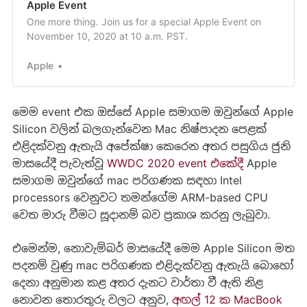
Apple Event
One more thing. Join us for a special Apple Event on
November 10, 2020 at 10 a.m. PST.
Apple
මෙම event එක ඔස්සේ Apple සමාගම ඔවුන්ගේ Apple
Silicon වලින් බලගැන්වෙන Mac නිෂ්පාදන පෙළක්
එළිදක්වනු ඇතැයි අපේක්ෂා කෙරෙන අතර පසුගිය ජුනි
මාසයේදී පැවැත්වූ
WWDC 2020 event එකේදී
Apple
සමාගම ඔවුන්ගේ mac පරිගණක සඳහා Intel
processors වෙනුවට තමන්ගේම ARM-based CPU
වෙත මාරු වීමට සූදානම් බව ප්‍රකාශ කරනු ලැබුවා.
එමෙන්ම, නොවැම්බර් මාසයේදී මෙම Apple Silicon මත
පදනම් වුණු mac පරිගණක එළිදැක්වනු ඇතැයි බොහෝ
දෙනා අනුමාන කළ අතර දැනට වාර්තා වී ඇති නිළ
නොවන තොරතුරු වලට අනුව,
අඟල් 12 ක MacBook