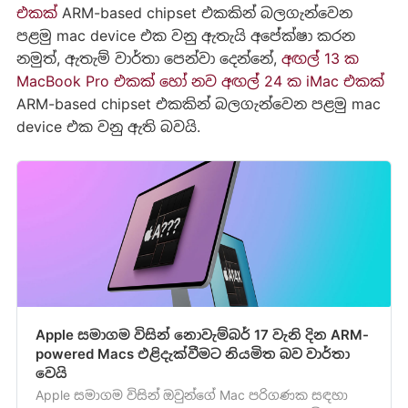
එකක්
ARM-based chipset එකකින් බලගැන්වෙන
පළමු mac device එක වනු ඇතැයි අපේක්ෂා කරන
නමුත්, ඇතැම් වාර්තා පෙන්වා දෙන්නේ,
අඟල් 13 ක
MacBook Pro එකක් හෝ නව අඟල් 24 ක iMac එකක්
ARM-based chipset එකකින් බලගැන්වෙන පළමු mac
device එක වනු ඇති බවයි.
Apple සමාගම විසින් නොවැම්බර් 17 වැනි දින ARM-
powered Macs එළිදැක්වීමට නියමිත බව වාර්තා
වෙයි
Apple සමාගම විසින් ඔවුන්ගේ Mac පරිගණක සඳහා