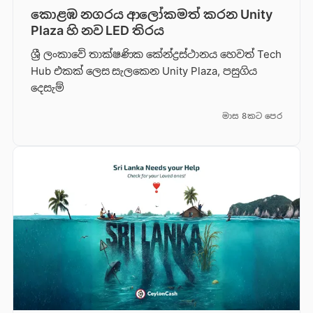
කොළඹ නගරය ආලෝකමත් කරන Unity
Plaza හි නව LED තිරය
ශ්‍රී ලංකාවේ තාක්ෂණික කේන්ද්‍රස්ථානය හෙවත් Tech
Hub එකක් ලෙස සැලකෙන Unity Plaza, පසුගිය
දෙසැම්
මාස 8කට පෙර