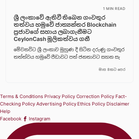
1 MIN READ
ශ්‍රී ලංකාවේ ඇතිවී තිබෙන ගංවතුර
තත්වය හමුවේ ජාත්‍යන්තර Blockchain
ප්‍රජාවගේ සහාය ලබාගැනීමට
CeylonCash මූලිකත්වය ග​නී
මේවනවිට ශ්‍රී ලංකාව මුහුණ දී සිටින දරුණු ගංවතුර
තත්ත්වය හමුවේ පීඩාවට පත් ජනතාවට සහන සැ
මාස 8කට පෙර
Terms & Conditions
Privacy Policy
Correction Policy
Fact-
Checking Policy
Advertising Policy
Ethics Policy
Disclaimer
Help
Facebook
Instagram