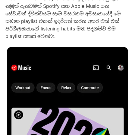
නමුත් දැනටමත් Spotify සහ Apple Music යන
සේවාවන් ද්විත්වයම සෑම වසරකම අවසානයේදී මේ
සමාන playlist එකක් ඉදිරිපත් කරන අතර එක් එක්
පරිශීලකයාගේ listening habits මත පදනම්ව එම
playlist සකස් වෙනවා.