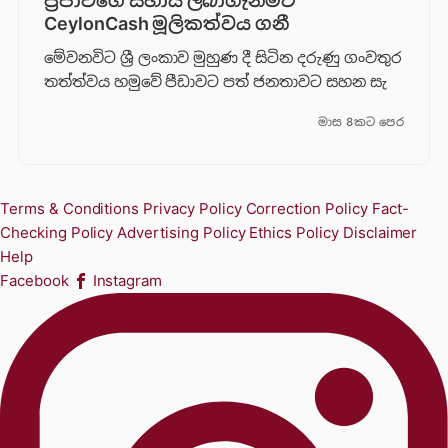
ප්‍රජාවගේ සහාය ලබාගැනීමට
CeylonCash මූලිකත්වය ග​නී
මේවනවිට ශ්‍රී ලංකාව මුහුණ දී සිටින දරුණු ගංවතුර
තත්ත්වය හමුවේ පීඩාවට පත් ජනතාවට සහන සැ
මාස 8කට පෙර
Terms & Conditions
Privacy Policy
Correction Policy
Fact-
Checking Policy
Advertising Policy
Ethics Policy
Disclaimer
Help
Facebook
Instagram