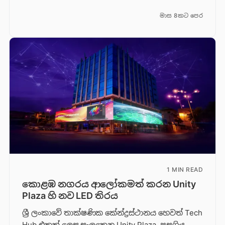
මාස 8කට පෙර
1 MIN READ
කොළඹ නගරය ආලෝකමත් කරන Unity
Plaza හි නව LED තිරය
ශ්‍රී ලංකාවේ තාක්ෂණික කේන්ද්‍රස්ථානය හෙවත් Tech
Hub එකක් ලෙස සැලකෙන Unity Plaza, පසුගිය