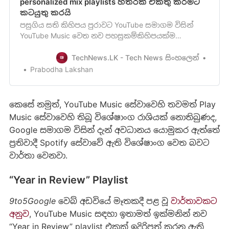
personalized mix playlists හතරක් එකතු කිරීමට
කටයුතු කරයි
පසුගිය සති කිහිපය පුරාවට YouTube සමාගම විසින්
YouTube Music වෙත නව පහසුකම්කිහිපයක්ම
හඳුන්වාඳීමට කටයුතු කළ අතර “Related
tab[https://www.androidcentral.com/youtube-music-
TechNews.LK - Tech News සිංහලෙන්
gets-ready-improve-music-discovery]” එක සහ අලුත්
Prabodha Lakshan
Explore tab එක[/youtube-musics-explore-tab-is-now-
out-for-android-and-ios-users…
කෙසේ නමුත්, YouTube Music සේවාවෙහි තවමත් Play
Music සේවාවෙහි තිබූ විශේෂාංග රාශියක් නොතිබුණද,
Google සමාගම විසින් දැන් අවධානය යොමුකර ඇත්තේ
ප්‍රතිවාදී Spotify සේවාවේ ඇති විශේෂාංග වෙත බවට
වාර්තා වෙනවා.
“Year in Review” Playlist
9to5Google වෙබ් අඩවියේ
මෑතකදී පළ වූ
වාර්තාවකට
අනුව
, YouTube Music සඳහා ඉතාමත් ඉක්මනින් නව
“Year in Review” playlist එකක් ඉදිරිපත් කරනු ඇති