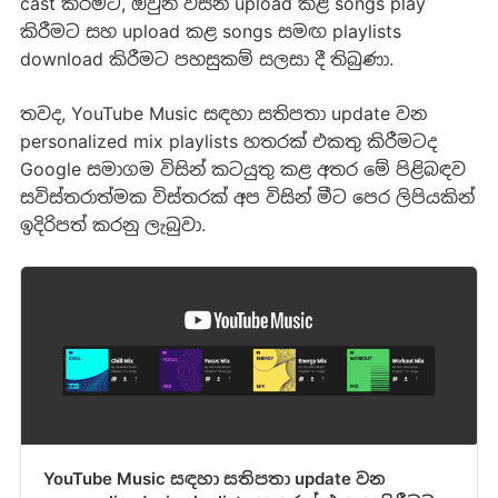
cast කිරීමට, ඔවුන් විසින් upload කළ songs play
කිරීමට සහ upload කළ songs සමඟ playlists
download කිරීමට පහසුකම් සලසා දී තිබුණා.
තවද, YouTube Music සඳහා සතිපතා update වන
personalized mix playlists හතරක් එකතු කිරීමටද
Google සමාගම විසින් කටයුතු කළ අතර මේ පිළිබඳව
සවිස්තරාත්මක විස්තරක් ‍අප විසින් මීට පෙර ලිපියකින්
ඉදිරිපත් කරනු ලැබුවා.
YouTube Music සඳහා සතිපතා update වන