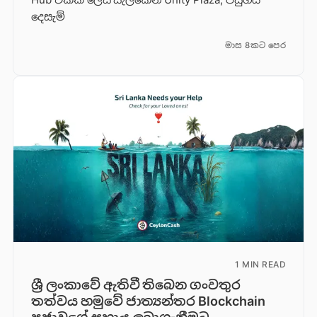
දෙසැම්
මාස 8කට පෙර
1 MIN READ
ශ්‍රී ලංකාවේ ඇතිවී තිබෙන ගංවතුර
තත්වය හමුවේ ජාත්‍යන්තර Blockchain