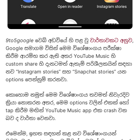
9to5google වෙබ් අඩවියේ
හි පළ වු
වාර්තාවකට අනුව
,
Google සමාගම විසින් මෙම විශේෂාංගය පරීක්ෂා
කිරීම ආරම්භ කර ඇති අතර YouTube Music හි
custom share හි දැනටමත් ඇතැම් පරිශීලකයින් සඳහා
නව “Instagram stories” සහ “Snapchat stories” යන
options පෙන්නුම් කරනවා.
කොහොම නමුත් මෙම විශේෂාංගය තවමත් නිවැරදිව
ක්‍රියා නොකරන අතර, මෙම options වලින් එකක් හෝ
tap කිරීම මඟින් YouTube Music app එක crash වන
බව ද වාර්තා වෙනවා.
එමෙන්ම, ඉහත සඳහන් කළ නව විශේෂාංගයන්