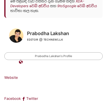
මේ පිළිබඳ වැඩි විස්තර දැන ගැනීම සඳහ
XDA-
Developers වෙබ් අඩවිය
සහ
9to5google වෙබ් අඩවිය
භාවිතා කල හැක.
Prabodha Lakshan
ᴇᴅɪᴛᴏʀ @ ᴛᴇᴄʜɴᴇᴡꜱ.ʟᴋ
Prabodha Lakshan's Profile
Website
Facebook
Twitter