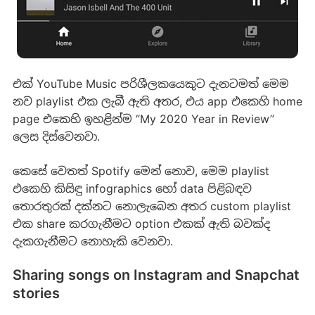
එක් YouTube Music පරිශීලකයෙකුට දැනටමත් මෙම
නව playlist එක ලැබී ඇති අතර, එය app එකෙහි home
page එකෙහි ඉහළින්ම “My 2020 Year in Review”
ලෙස දිස්වෙනවා.
කෙසේ වෙතත් Spotify මෙන් නොව, මෙම playlist
එකෙහි කිසිඳු infographics හෝ data පිළිබඳව
තොරතුරක් දක්නට නොලැබෙන අතර custom playlist
එක share කරගැනීමට option එකක් ඇති බවක්ද
දැකගැනීමට නොහැකි වෙනවා.
Sharing songs on Instagram and Snapchat
stories