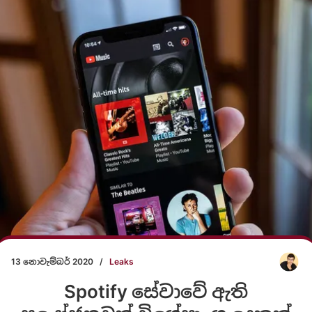
13 නොවැම්බර් 2020
/
Leaks
Spotify සේවාවේ ඇති