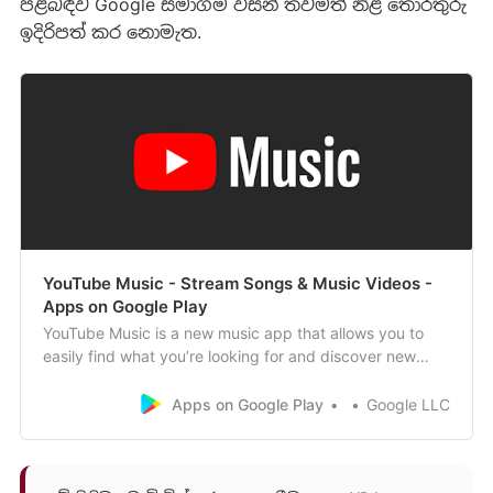
පිළිබඳව Google සමාගම විසින් තවමත් නිළ තොරතුරු
ඉදිරිපත් කර නොමැත.
YouTube Music - Stream Songs & Music Videos -
Apps on Google Play
YouTube Music is a new music app that allows you to
easily find what you’re looking for and discover new
music. Get playlists and recommendations served to you
based on your context, tastes, and what’s trending
Apps on Google Play
Google LLC
around you. A new music streaming service from
YouTube● This is a completely reimagined…