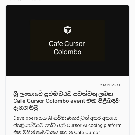
2 MIN READ
ශ්‍රී ලංකාවේ ප්‍රථම වරට පවත්වනු ලබන
Café Cursor Colombo event එක පිළිබඳව
දැනගනිමු
Developers සහ AI නිර්මාණකරුවන් අතර අතිශය
ජනප්‍රියත්වයට පත්ව ඇති Cursor AI coding platform
එක මගින් සංවිධානය කර න Café Cursor