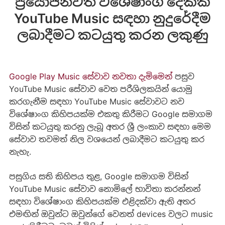
ප්‍රයෝජනවත් විශේෂාංග දෙකක්
YouTube Music සඳහා නුදුරේදීම
ලබාදීමට කටයුතු කරන ලකුණු
Google Play Music සේවාව නවතා දැමිමෙන්
පසුව
YouTube Music සේවාව වෙත පරීශිලකයින් යොමු
කරගැනීම සඳහා YouTube Music සේවාවට නව
විශේෂාංග කිහිපයක්ම එකතු කිරීමට Google සමාගම
විසින් කටයුතු කරනු ලැබූ අතර ශ්‍රී ලංකාව සඳහා මෙම
සේවාව තවමත් නිල වශයෙන් ලබාදීමට කටයුතු කර
නැහැ.
පසුගිය සති කිහිපය තුළ, Google සමාගම විසින්
YouTube Music සේවාව නොමිලේ භාවිතා කරන්නන්
සඳහා විශේෂාංග කිහිපයක්ම එළිදක්වා ඇති අතර
එමඟින් ඔවුන්ට ඔවුන්ගේ වෙනත් devices වලට music