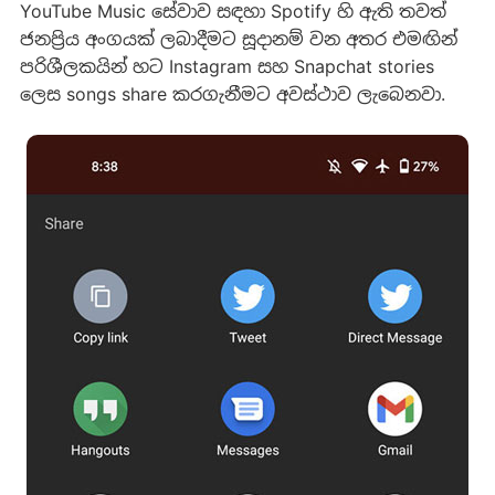
YouTube Music සේවාව සඳහා Spotify හි ඇති තවත්
ජනප්‍රිය අංගයක් ලබාදීමට සූදානම් වන අතර එමඟින්
පරිශීලකයින් හට Instagram සහ Snapchat stories
ලෙස songs share කරගැනීමට අවස්ථාව ලැබෙනවා.