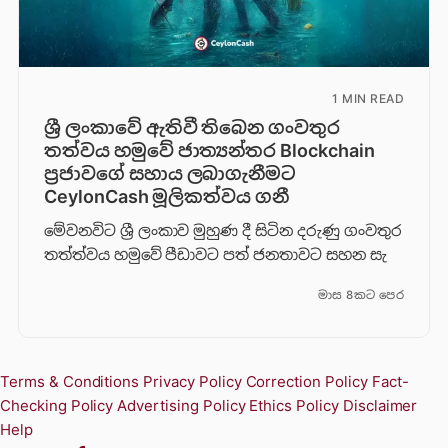
1 MIN READ
ශ්‍රී ලංකාවේ ඇතිවී තිබෙන ගංවතුර
තත්වය හමුවේ ජාත්‍යන්තර Blockchain
ප්‍රජාවගේ සහාය ලබාගැනීමට
CeylonCash මූලිකත්වය ග​නී
මේවනවිට ශ්‍රී ලංකාව මුහුණ දී සිටින දරුණු ගංවතුර
තත්ත්වය හමුවේ පීඩාවට පත් ජනතාවට සහන සැ
මාස 8කට පෙර
Terms & Conditions
Privacy Policy
Correction Policy
Fact-
Checking Policy
Advertising Policy
Ethics Policy
Disclaimer
Help