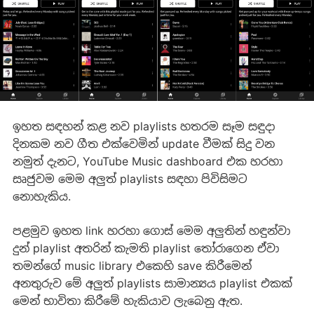
ඉහත සඳහන් කළ නව playlists හතරම සෑම සඳුදා
දිනකම නව ගීත එක්වෙමින් update වීමක් සිදු වන
නමුත් දැනට, YouTube Music dashboard එක හරහා
සෘජුවම මෙම අලුත් playlists සඳහා පිවිසිමට
නොහැකිය.
පළමුව ඉහත link හරහා ගොස් මෙම අලුතින් හඳුන්වා
දුන් playlist අතරින් කැමති playlist තෝරාගෙන ඒවා
තමන්ගේ music library එකෙහි save කිරීමෙන්
අනතුරුව මේ අලුත් playlists සාමාන්‍යය playlist එකක්
මෙන් භාවිතා කිරීමේ හැකියාව ලැබෙනු ඇත.