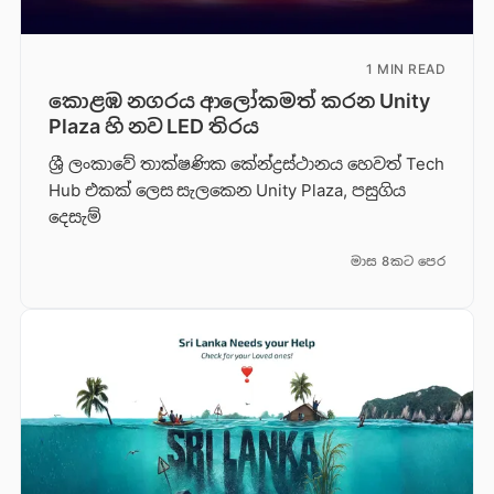
1 MIN READ
කොළඹ නගරය ආලෝකමත් කරන Unity
Plaza හි නව LED තිරය
ශ්‍රී ලංකාවේ තාක්ෂණික කේන්ද්‍රස්ථානය හෙවත් Tech
Hub එකක් ලෙස සැලකෙන Unity Plaza, පසුගිය
දෙසැම්
මාස 8කට පෙර