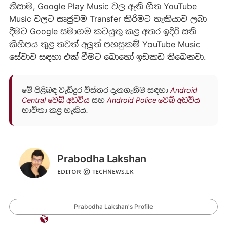
නිසාම, Google Play Music වල ඇති ගීත YouTube
Music වලට සෘජුවම Transfer කිරිමට හැකියාව ලබා
දීමට Google සමාගම කටයුතු කළ අතර ඉදිරි සති
කිහිපය තුළ තවත් අලුත් පහසුකම් YouTube Music
සේවාව සඳහා එක් වීමට ‍බොහෝ ඉඩකඩ තිබෙනවා.
මේ පිළිබඳ වැඩිදුර විස්තර දැනගැනීම සඳහා
Android
Central වෙබ් අඩවිය
සහ
Android Police වෙබ් අඩවිය
භාවිතා කළ හැකිය.
Prabodha Lakshan
ᴇᴅɪᴛᴏʀ @ ᴛᴇᴄʜɴᴇᴡꜱ.ʟᴋ
Prabodha Lakshan's Profile