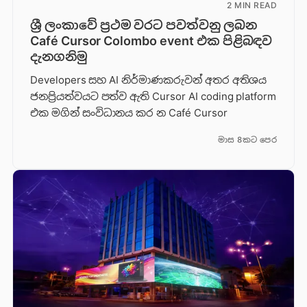
2 MIN READ
ශ්‍රී ලංකාවේ ප්‍රථම වරට පවත්වනු ලබන
Café Cursor Colombo event එක පිළිබඳව
දැනගනිමු
Developers සහ AI නිර්මාණකරුවන් අතර අතිශය
ජනප්‍රියත්වයට පත්ව ඇති Cursor AI coding platform
එක මගින් සංවිධානය කර න Café Cursor
මාස 8කට පෙර