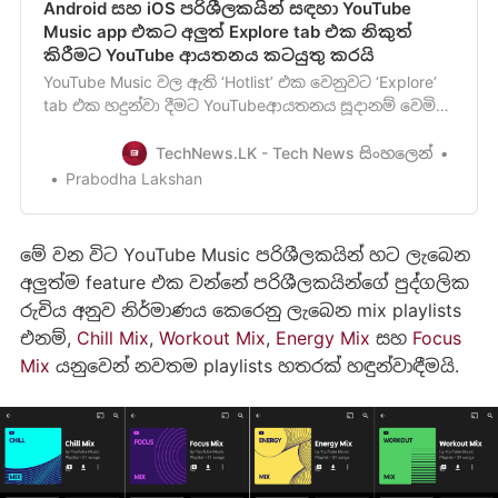
Android සහ iOS පරිශීලකයින් සඳහා YouTube
Music app එකට අලුත් Explore tab එක නිකුත්
කිරීමට YouTube ආයතනය කටයුතු කරයි
YouTube Music වල ඇති ‘Hotlist’ එක වෙනුවට ‘Explore’
tab එක හදුන්වා දීමට YouTubeආයතනය සූදානම් වෙමින්
සිටින බව මීට දින කිහිපයකට පෙර අපි ඔබව දැනුවත්
කළා මතක ඇති. ඔන්න දැන් මේ feature එක iOS සහ
TechNews.LK - Tech News සිංහලෙන්
Android මත YouTube Music app එක භාවිතා කරනු
Prabodha Lakshan
ලබනසියළුම පරිශීලකයින් සඳහා ලබාදීමට YouTube
ආයතනය කටයුතු කරමින් ස…
මේ වන විට YouTube Music පරිශීලකයින් හට ලැබෙන
අලුත්ම feature එක වන්නේ පරිශීලකයින්ගේ පුද්ගලික
රුචිය අනුව නිර්මාණය කෙරෙනු ලැබෙන mix playlists
එනම්,
Chill Mix
,
Workout Mix
,
Energy Mix
සහ
Focus
Mix
යනුවෙන් නවතම playlists හතරක් හඳුන්වාඳීමයි.