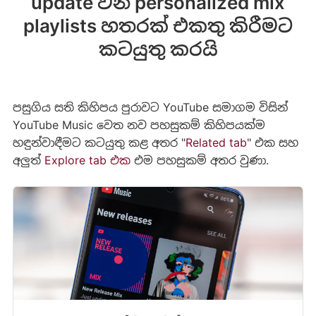
update වන personalized mix
playlists හතරක් එකතු කිරීමට
කටයුතු කරයි
පසුගිය සති කිහිපය පුරාවට YouTube සමාගම විසින්
YouTube Music වෙත නව පහසුකම් කිහිපයක්ම
හඳුන්වාඳීමට කටයුතු කළ අතර "
Related tab
" එක සහ
අලුත්
Explore tab එක
එම පහසුකම් අතර වුණා.