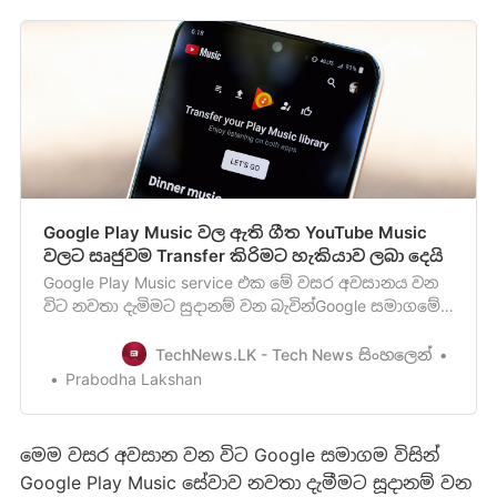
Google Play Music වල ඇති ගීත YouTube Music
වලට සෘජුවම Transfer කිරිමට හැකියාව ලබා දෙයි
Google Play Music service එක මේ වසර අවසානය වන
විට නවතා දැමිමට සුදානම් වන බැවින්Google සමාගමේ
අවධානය යොමු වී ඇත්තේ Google Play Music
පරිශීලකයින් හට YouTubeMusic වෙත මාරු වීමේ
TechNews.LK - Tech News සිංහලෙන්
හැකියාව පහසු කරවීම හරහා ඒ වෙත ආකර්ෂණය කර
Prabodha Lakshan
ගැනීමටයි. මේ අනුව Google Play Music වල ඔබගේ ඇති
music library එක ඒ ආකාරයෙන්ම YouTu…
මෙම වසර අවසාන වන විට Google සමාගම විසින්
Google Play Music සේවාව නවතා දැමීමට සූදානම් වන