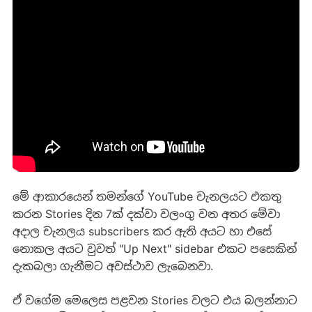
මේ ආකාරයෙන් තමන්ගේ YouTube චැනලයට එකතු
කරන Stories දින 7ක් දක්වා වලංගු වන අතර මේවා
අදාල චැනලය subscribers කර ඇති අයට හා එසේ
නොකල අයට වුවත් "Up Next" sidebar එකට පසෙකින්
දැකබලා ගැනීමට අවස්ථාව ලැබෙනවා.
ඒ වග‍ේම මෙලෙස පළවන Stories වලට එය බලන්නාට