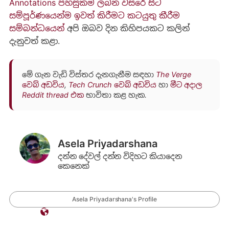
Annotations පහසුකම ලබන වසරේ සිට
සම්පූර්ණයෙන්ම ඉවත් කිරීමට කටයුතු කීරීම
සම්බන්ධයෙන්
අපි ඔබව දින කිහිපයකට කලින්
දැනුවත් කළා.
මේ ගැන වැඩි විස්තර දැනගැනීම සඳහා
The Verge
වෙබ් අඩවිය
,
Tech Crunch වෙබ් අඩවිය
හා
මීට අදාල
Reddit thread එක
භාවිතා කළ හැක.
Asela Priyadarshana
දන්න දේවල් දන්න විදිහට කියාදෙන
කෙනෙක්
Asela Priyadarshana's Profile