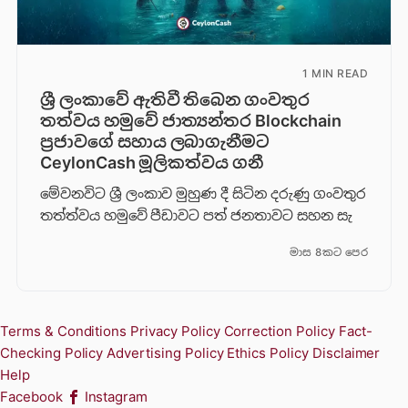
1 MIN READ
ශ්‍රී ලංකාවේ ඇතිවී තිබෙන ගංවතුර
තත්වය හමුවේ ජාත්‍යන්තර Blockchain
ප්‍රජාවගේ සහාය ලබාගැනීමට
CeylonCash මූලිකත්වය ග​නී
මේවනවිට ශ්‍රී ලංකාව මුහුණ දී සිටින දරුණු ගංවතුර
තත්ත්වය හමුවේ පීඩාවට පත් ජනතාවට සහන සැ
මාස 8කට පෙර
Terms & Conditions
Privacy Policy
Correction Policy
Fact-
Checking Policy
Advertising Policy
Ethics Policy
Disclaimer
Help
Facebook
Instagram