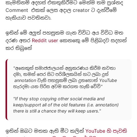
කැමතිනම් අදහස් එකතුකිරීමට මෙන්ම තම ප්‍රශ්නද
Comment එකක් ලෙස අදාල creator ට දැන්වීමේ
හැකියාව පවතිනවා.
ඉතින් මේ අලුත් පහසුකම ගැන විවිධ අය විවිධ මත
දරණ අතර
Reddit user
කෙනකෙු මේ පිළිබදව සදහන්
කර තිබුනේ
"අනෙකුත් සමාජජාලයන් අනුකරණය කිරීම නවතා
දමා, තමන් පෙර සිට පරිශීලකයින් හට ‍ලබා දුන්
annotation වැනි පහසුකම් ලබා දුනහොත් YouTube
හැරදමා යන පිරිස අවම කරගත හැකි වේවි"
"If they stop copying other social media and
keep/support all of the old features (i.e. annotation)
there is still a chance they will keep users."
ඉතින් ඔබට මතක ඇති මීට කලින්
YouTube හි පැවති