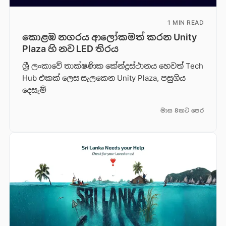
1 MIN READ
කොළඹ නගරය ආලෝකමත් කරන Unity
Plaza හි නව LED තිරය
ශ්‍රී ලංකාවේ තාක්ෂණික කේන්ද්‍රස්ථානය හෙවත් Tech
Hub එකක් ලෙස සැලකෙන Unity Plaza, පසුගිය
දෙසැම්
මාස 8කට පෙර