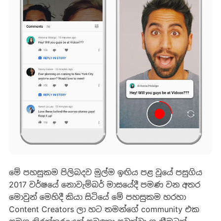
මේ පහසුකම පිලිබදව මුල්ම ඉඟිය පළ වූයේ පසුගිය
2017 වර්ෂයේ නොවැම්බර් මාසයේදී පමණ වන අතර
මොවුන් මෙහිදී කියා සිටියේ මේ පහසුකම හරහා
Content Creators ලා හට තමන්ගේ community එක