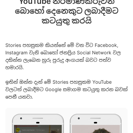
YouTube නිර්මාණකරුවන්
බොහෝ දෙනෙකුට ලබාදීමට
කටයුතු කරයි
Stories පහසුකම කියන්නේ මේ වන විට Facebook,
Instagram වැනි බොහෝ ජනප්‍රිය Social Network වල
දකින්න ලැබෙන හුරු පුරු‍‍‍‍දු අංගයක් බවට පත්ව
හමාරයි.
ඉතින් ඔන්න දැන් මේ Stories පහසුකම YouTube
වලටත් ලබාදීමට Google සමාගම කටයුතු කරන බවක්
පෙනී යනවා.