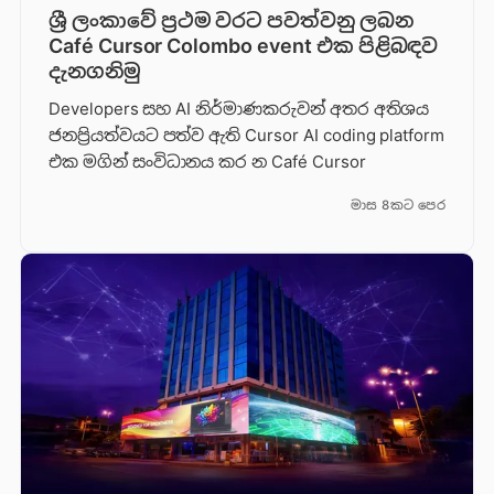
ශ්‍රී ලංකාවේ ප්‍රථම වරට පවත්වනු ලබන
Café Cursor Colombo event එක පිළිබඳව
දැනගනිමු
Developers සහ AI නිර්මාණකරුවන් අතර අතිශය
ජනප්‍රියත්වයට පත්ව ඇති Cursor AI coding platform
එක මගින් සංවිධානය කර න Café Cursor
මාස 8කට පෙර