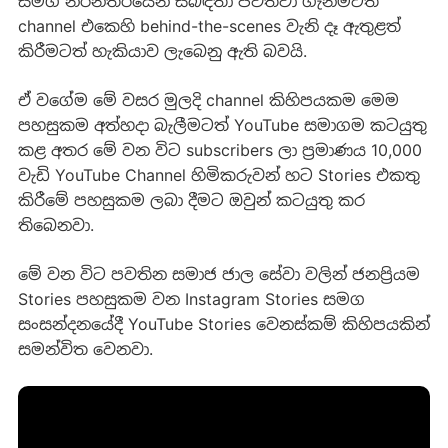
සමග නිරන්තරයෙන් සබඳතා පවත්වා ගැනීමටත්
channel එකෙහි behind-the-scenes වැනි දෑ ඇතුළත්
කිරීමටත් හැකියාව ලැබෙනු ඇති බවයි.
ඒ වගේම මේ වසර මුලදි channel කිහිපයකම මෙම
පහසුකම අත්හදා බැලීමටත් YouTube සමාගම කටයුතු
කළ අතර මේ වන විට subscribers ලා ප්‍රමාණය 10,000
වැඩි YouTube Channel හිමිකරුවන් හට Stories එකතු
කිරීමේ පහසුකම ලබා දීමට ඔවුන් කටයුතු කර
තිබෙනවා.
මේ වන විට පවතින සමාජ ජාල සේවා වලින් ජනප්‍රියම
Stories පහසුකම වන Instagram Stories සමග
සංසන්දනයේදී YouTube Stories වෙනස්කම් කිහිපයකින්
සමන්විත වෙනවා.