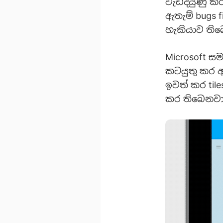
වැඩිදියුණු ක
ඇතැම් bugs 
හැකියාව ති
Microsoft ස
කටයුතු කර ඇත
ඉවත් කර til
කර තිබෙනවා