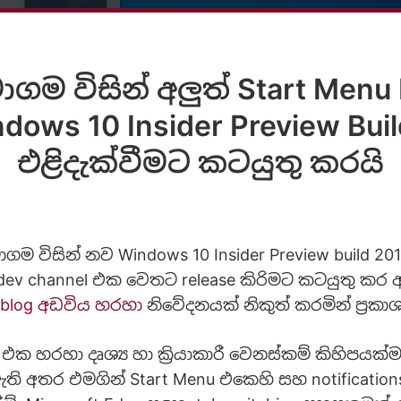
ාගම විසින් අලුත් Start Men
dows 10 Insider Preview Bui
එළිදැක්වීමට කටයුතු කරයි
ාගම විසින් නව Windows 10 Insider Preview build 20
v channel එක වෙතට release කිරිමට කටයුතු කර 
 blog අඩවිය හරහා
නිවේදනයක් නිකුත් කරමින් ප්‍රකා
එක හරහා දෘශ්‍ය හා ක්‍රියාකාරී වෙනස්කම් කිහිපයක්
ති අතර එමගින් Start Menu එකෙහි සහ notificatio