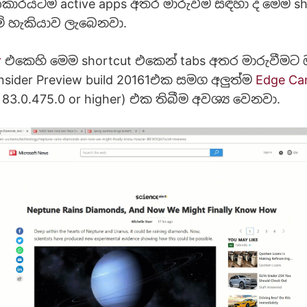
කාරයටම active apps අතර මාරුවීම සඳහා ද මෙම sh
මේ හැකියාව ලැබෙනවා.
r
එකෙහි මෙම shortcut එකෙන් tabs අතර මාරුවීමට
nsider Preview build 20161එක සමග අලුත්ම
Edge Ca
 83.0.475.0 or higher) එක තිබීම අවශ්‍ය වෙනවා.