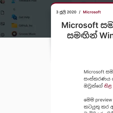
3 ජූලි 2020
/
Microsoft
Microsoft සම
සමඟින් Win
Microsoft සම
සංස්කරණය de
ඔවුන්ගේ
නිළ
මෙම preview 
කටයුතු කර ඇ