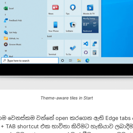
Theme-aware tiles in Start
නතම වෙනස්කම වන්නේ open කරගෙන ඇති Edge tabs
t + TAB shortcut එක භාවිතා කිරිමට හැකියාව ලබාද