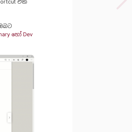
ortcut එක
 ඔබට
nary හෝ Dev