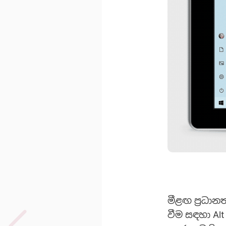
මීළඟ ප්‍රධා
වීම සඳහා Al