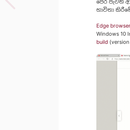
පෙර පැවති ආ
භාවිතා කිරී
Edge browse
Windows 10 I
build
(version