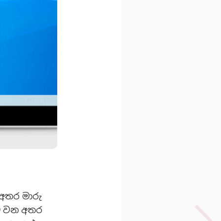
 අතර මාරු
ීම වන අතර