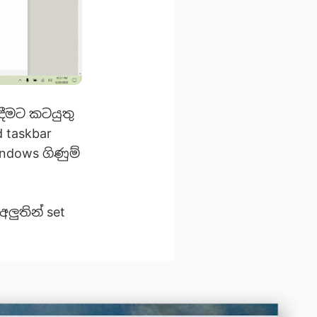
දීමට කටයුතු
 taskbar
ndows ගිණුම්
ලුතින් set