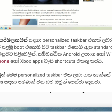
පරිශීලකයින්
සඳහා personalized taskbar එකක් ලබා
පළමු boot එකෙහි සිට taskbar එකෙහි ඇති standard
ෙනුවට පිළිවෙලින්, සම්බන්ධිත Android උපාංග හෝ Wi
hone
හෝ Xbox apps වැනි shortcuts එකතු කරයි.
 මෙම personalized taskbar එක ලබා ගත හැක්කේ අ
es සඳහා පමණක් වන බව ඔවුන් පෙන්වා දෙනවා.