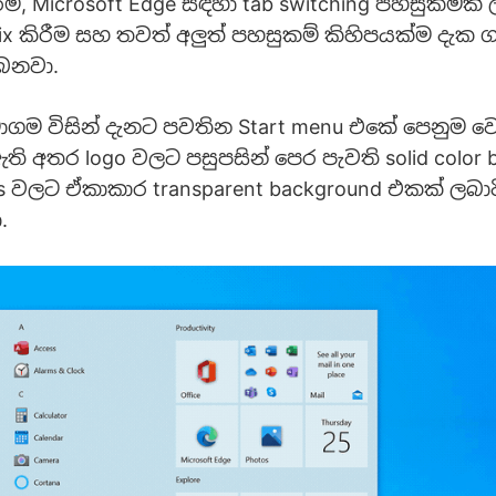
ිරීම්, Microsoft Edge සඳහා tab switching පහසුකමක් 
fix කිරීම සහ තවත් අලුත් පහසුකම් කිහිපයක්ම දැක 
බෙනවා.
මාගම විසින් දැනට පවතින Start menu එකේ පෙනුම ව
ි අතර logo වලට පසුපසින් පෙර පැවති solid color b
es වලට ඒකාකාර transparent background එකක් ලබා
.