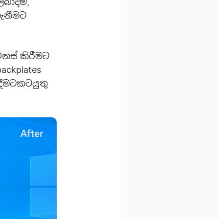
ලබාදීම,
ගැනීමට
ෙනස් කිරීමට
ackplates
දීමටකටයුතු