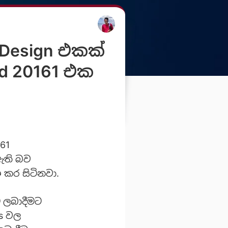
u Design එකක්
ld 20161 එක
161
ඇති බව
ශ කර සිටිනවා.
ම ලබාදීමට
ns වල