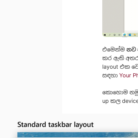
එමෙන්ම
නව 
කර ඇති අතර 
layout එක ව
සඳහා
Your P
කොහොම නමුත්
up කල devic