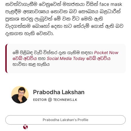
නවත්වාගැනීම වෙනුවෙන් මහජනයා විසින් face mask
පැළඳීම අත්‍යාවශ්‍යය නොවන බව සෞඛ්‍යය බළධාරීන්
ප්‍රකාශ කරනු ලැබුවත් මේ වන විට මෙහි ඇති
වැදගත්කම බොහෝ දෙනා හට ‍තේරුම් ගොස් ඇති බව
දැකගත හැකි වෙනවා.
මේ පිළිබඳ වැඩි විස්තර දැන ගැනිම සඳහා
Pocket Now
වෙබ් අඩවිය
සහ
Social Media Today වෙබ් අඩවිය
භාවිතා කළ හැකිය
Prabodha Lakshan
ᴇᴅɪᴛᴏʀ @ ᴛᴇᴄʜɴᴇᴡꜱ.ʟᴋ
Prabodha Lakshan's Profile