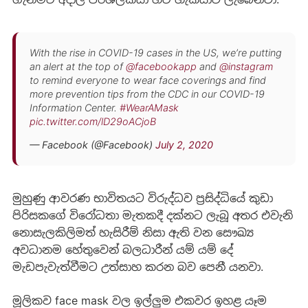
With the rise in COVID-19 cases in the US, we’re putting
an alert at the top of
@facebookapp
and
@instagram
to remind everyone to wear face coverings and find
more prevention tips from the CDC in our COVID-19
Information Center.
#WearAMask
pic.twitter.com/lD29oACjoB
— Facebook (@Facebook)
July 2, 2020
මුහුණු ආවරණ භාවිතයට විරුද්ධව ප්‍රසිද්ධියේ කුඩා
පිරිසකගේ විරෝධතා මැතකදී දක්නට ලැබූ අතර එවැනි
නොසැලකිලිමත් හැසිරීම් නිසා ඇති වන සෞඛ්‍ය
අවධානම හේතුවෙන් බලධාරීන් යම් යම් දේ
මැඩපැවැත්වීමට උත්සාහ කරන බව පෙනී යනවා.
මූලිකව face mask වල ඉල්ලුම එකවර ඉහළ යෑම