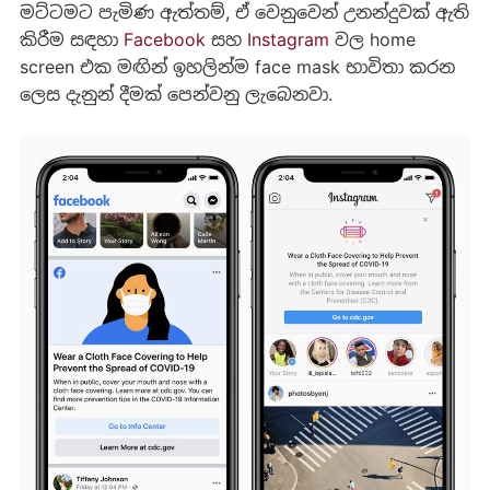
මට්ටමට පැමිණ ඇත්තම්, ඒ වෙනුවෙන් උනන්දුවක් ඇති
කිරීම සඳහා
Facebook
සහ
Instagram
වල home
screen එක මඟින් ඉහලින්ම face mask භාවිතා කරන
ලෙස දැනුන් දීමක් පෙන්වනු ලැ‍බෙනවා.