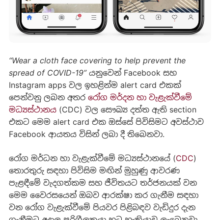
“Wear a cloth face covering to help prevent the
spread of COVID-19”
යනුවෙන් Facebook සහ
Instagram apps වල ඉහළින්ම alert card එකක්
පෙන්වනු ලබන අතර
රෝග මර්දන හා වැළැක්වීමේ
මධ්‍යස්ථානය
(CDC) වල සෞඛ්‍ය දත්ත ඇති section
එකට මෙම alert card එක ඔස්සේ පිවිසිමට අවස්ථාව
Facebook ආයතය විසින් ලබා දී තිබෙනවා.
රෝග මර්ධන හා වැළැක්වීමේ මධ්‍යස්ථානයේ (
CDC
)
තොරතුරු සඳහා පිවිසිම මඟින් මුහුණු ආවරණ
පැළඳීමේ වැදගත්කම සහ ජීවිතයට තර්ජනයක් වන
මෙම වෛරසයෙන් ඔබව ආරක්ෂා කර ගැනීම සඳහා
වන රෝග වැළැක්වීමේ පියවර පිළිබඳව වැඩිදුර දැන
ගැනීමට අදාල පරිශීලකයා හට හැකියාව ලැබෙනවා.