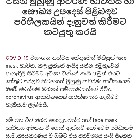
විසින් මුහුණු ආවරණ භාවිතය හා
සෞඛ්‍ය උපදෙස් පිළිබඳව
පරිශීලකයින් දැනුවත් කිරීමට
කටයුතු කරයි
COVID-19
වසංගත තත්වය හේතුවෙන් මිනිසුන් face
mask භාවිතා කළ යුත්තේ ඇයිද යන්න අමුතුවෙන්
පැහැඳිලි කිරීමට අවශ්‍ය වන්නේ නැති නමුත් එයට‍
හේතුව සරලව කිවහොත් මුහුණු ආවරණ භාවිතයෙන්
ඔබේ මෙන්නම ඔබගේ සමිපතමයන්ගේ ජිවිත
coronavirus ආසාධනයෙන් ආරක්ෂා කර ගැනීම‍ට
හැකියාව ලැබීමයි.
මේ වන විට ඔබට නොදැනුවත්ව හෝ face mask
භාවිතය අමතක වී ගොස් ඇත්නම් හෝ මෙම අවධානම
සාමාන්‍යයකරණය වී ඔබට එය අනවශ්‍යය යැයි සිතෙන