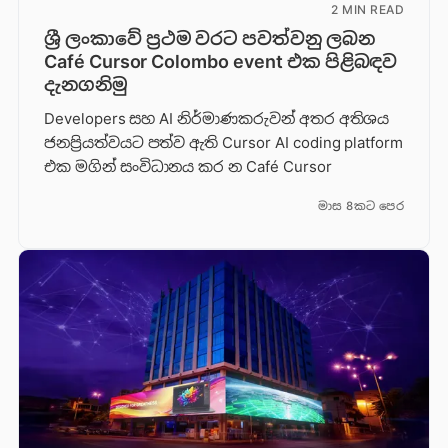
2 MIN READ
ශ්‍රී ලංකාවේ ප්‍රථම වරට පවත්වනු ලබන
Café Cursor Colombo event එක පිළිබඳව
දැනගනිමු
Developers සහ AI නිර්මාණකරුවන් අතර අතිශය
ජනප්‍රියත්වයට පත්ව ඇති Cursor AI coding platform
එක මගින් සංවිධානය කර න Café Cursor
මාස 8කට පෙර