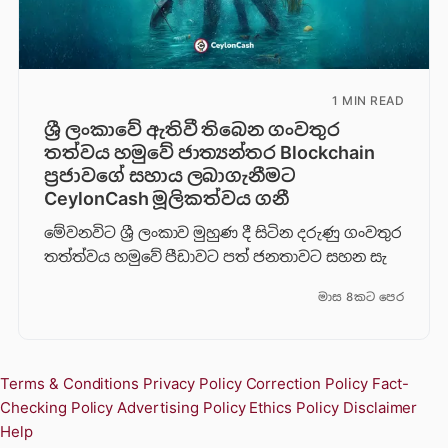
1 MIN READ
ශ්‍රී ලංකාවේ ඇතිවී තිබෙන ගංවතුර
තත්වය හමුවේ ජාත්‍යන්තර Blockchain
ප්‍රජාවගේ සහාය ලබාගැනීමට
CeylonCash මූලිකත්වය ග​නී
මේවනවිට ශ්‍රී ලංකාව මුහුණ දී සිටින දරුණු ගංවතුර
තත්ත්වය හමුවේ පීඩාවට පත් ජනතාවට සහන සැ
මාස 8කට පෙර
Terms & Conditions
Privacy Policy
Correction Policy
Fact-
Checking Policy
Advertising Policy
Ethics Policy
Disclaimer
Help