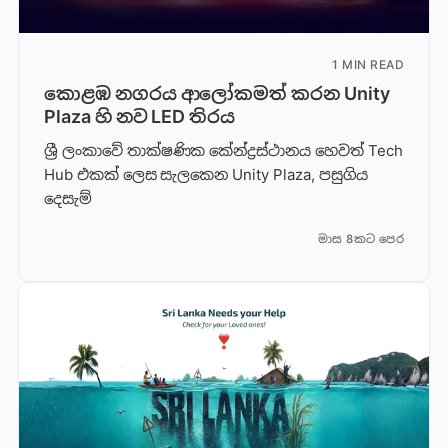
1 MIN READ
කොළඹ නගරය ආලෝකමත් කරන Unity
Plaza හි නව LED තිරය
ශ්‍රී ලංකාවේ තාක්ෂණික කේන්ද්‍රස්ථානය හෙවත් Tech
Hub එකක් ලෙස සැලකෙන Unity Plaza, පසුගිය
දෙසැම්
මාස 8කට පෙර