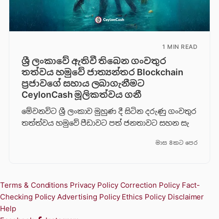
1 MIN READ
ශ්‍රී ලංකාවේ ඇතිවී තිබෙන ගංවතුර
තත්වය හමුවේ ජාත්‍යන්තර Blockchain
ප්‍රජාවගේ සහාය ලබාගැනීමට
CeylonCash මූලිකත්වය ග​නී
මේවනවිට ශ්‍රී ලංකාව මුහුණ දී සිටින දරුණු ගංවතුර
තත්ත්වය හමුවේ පීඩාවට පත් ජනතාවට සහන සැ
මාස 8කට පෙර
Terms & Conditions
Privacy Policy
Correction Policy
Fact-
Checking Policy
Advertising Policy
Ethics Policy
Disclaimer
Help