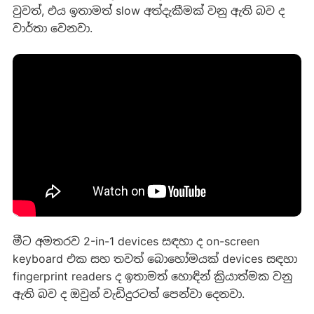
වුවත්, එය ඉතාමත් slow අත්දැකීමක් වනු ඇති බව ද
වාර්තා වෙනවා.
මීට අමතරව 2-in-1 devices සඳහා ද on-screen
keyboard එක සහ තවත් බොහෝමයක් devices සඳහා
fingerprint readers ද ඉතාමත් හොඳින් ක්‍රියාත්මක වනු
ඇති බව ද ඔවුන් වැඩිදුරටත් පෙන්වා දෙනවා.