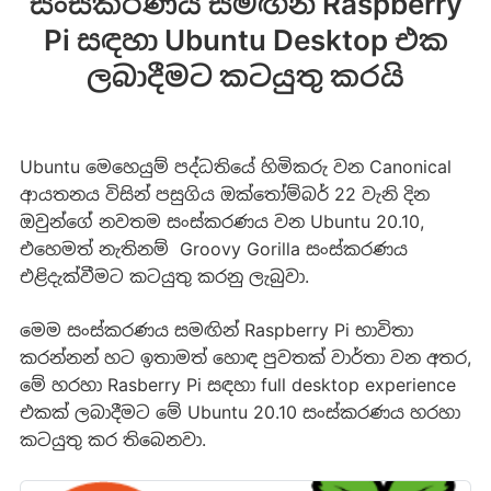
සංස්කරණය සමඟින් Raspberry
Pi සඳහා Ubuntu Desktop එක
ලබාදීමට කටයුතු කරයි
Ubuntu මෙහෙයුම් පද්ධතියේ හිමිකරු වන Canonical
ආයතනය විසින් පසුගිය ඔක්තෝම්බර් 22 වැනි දින
ඔවුන්ගේ නවතම සංස්කරණය වන Ubuntu 20.10,
එහෙමත් නැතිනම් Groovy Gorilla සංස්කරණය
එළිදැක්වීමට කටයුතු කරනු ලැබුවා.
‍මෙම සංස්කරණය සමඟින් Raspberry Pi භාවිතා
කරන්නන් හට ඉතාමත් හොඳ පුවතක් වාර්තා වන අතර,
මේ හරහා Rasberry Pi සඳහා full desktop experience
එකක් ලබාදීමට මේ Ubuntu 20.10 සංස්කරණය හරහා
කටයුතු කර තිබෙනවා.