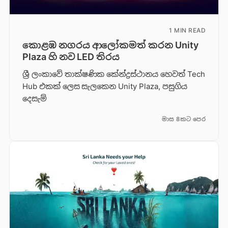
1 MIN READ
කොළඹ නගරය ආලෝකමත් කරන Unity
Plaza හි නව LED තිරය
ශ්‍රී ලංකාවේ තාක්ෂණික කේන්ද්‍රස්ථානය හෙවත් Tech
Hub එකක් ලෙස සැලකෙන Unity Plaza, පසුගිය
දෙසැම්
මාස 8කට පෙර