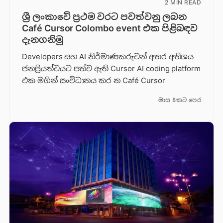
2 MIN READ
ශ්‍රී ලංකාවේ ප්‍රථම වරට පවත්වනු ලබන
Café Cursor Colombo event එක පිළිබඳව
දැනගනිමු
Developers සහ AI නිර්මාණකරුවන් අතර අතිශය
ජනප්‍රියත්වයට පත්ව ඇති Cursor AI coding platform
එක මගින් සංවිධානය කර න Café Cursor
මාස 8කට පෙර