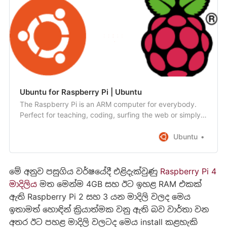
Ubuntu for Raspberry Pi | Ubuntu
The Raspberry Pi is an ARM computer for everybody.
Perfect for teaching, coding, surfing the web or simply
as a desktop for anyone, anywhere. The Raspberry Pi
with Ubuntu is a gateway to the world of open source
Ubuntu
invention.
මේ අනුව පසුගිය වර්ෂයේදී එළිදැක්වුණු
Raspberry Pi 4
මාදිලිය
මත මෙන්ම 4GB සහ ඊට ඉහළ RAM එකක්
ඇති Raspberry Pi 2 සහ 3 යන මාදිලි වලද මෙය
ඉතාමත් හොඳින් ක්‍රියාත්මක වනු ඇති බව වාර්තා වන
අතර ඊට පහළ මාදිලි වලටද මෙය install කළහැකි