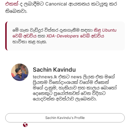
එකක්
ද ලබාදීමට Canonical ආයතනය කටයුතු කර
තිබෙනවා.
මේ ගැන වැඩිදුර විස්තර දැනගැනීම සඳහා
නිළ Ubuntu
වෙබ් අඩවිය
සහ
XDA-Developers වෙබ් අඩවිය
භාවිතා කළ හැක.
Sachin Kavindu
technews.lk එකට news ලියන එක මගේ
ප්‍රියතම විනෝදාංශයක් වගේම ඒකෙන්
මගේ දැනුම, හැකියාව සහ කාලය බොහෝ
දෙනෙකුට ප්‍රයෝජනවත් වෙන විදිහට
යොදවන්න අවස්ථාව ලැබෙනවා.
Sachin Kavindu's Profile