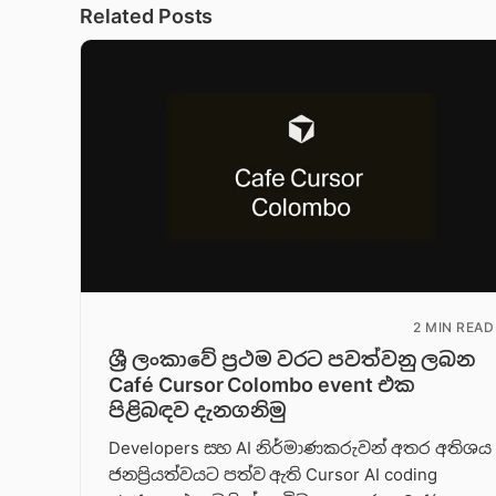
Related Posts
2 MIN READ
ශ්‍රී ලංකාවේ ප්‍රථම වරට පවත්වනු ලබන
Café Cursor Colombo event එක
පිළිබඳව දැනගනිමු
Developers සහ AI නිර්මාණකරුවන් අතර අතිශය
ජනප්‍රියත්වයට පත්ව ඇති Cursor AI coding