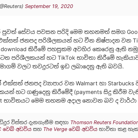
(@Reuters)
September 19, 2020
් පුවත් සේවය පවසන පරිදි මෙම තහනමත් සමග Goog
් එක්සත් ජනපද පරිශීලකයන් හට චීන නිෂ්පාදන වන T
 download කිරීමේ පහසුකම අවහිර කෙරෙනු ඇති නමු
ටත පරිශීලකයන් හට TikTok භාවිතා කිරීමේ හැකියා
මාගම් වලට තවදුරටත් ඉඩ ලබාදෙනු ඇති බවයි.
ක්සත් ජනපද ව්‍යාපාර වන Walmart හා Starbucks වැ
යන් හට ගණුදෙනු කිරීමේදී (payments සිදු කිරීම වැ
t භාවිතයට මෙම තහනම අදාල නොවන බව ද වාර්ථා
ඩිදුර විස්තර දැනගැනීම සඳහා
Thomson Reuters Foundatio
 වෙබ් අඩවිය
සහ
The Verge වෙබ් අඩවිය
භාවිතා කළ හැක