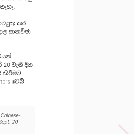
 නැහැ.
කටයුතු කර
ාල සාකච්ඡා
.
වයන්
 20 වැනි දින
ර කිරීමට
ters වෙබ්
 Chinese-
Sept. 20