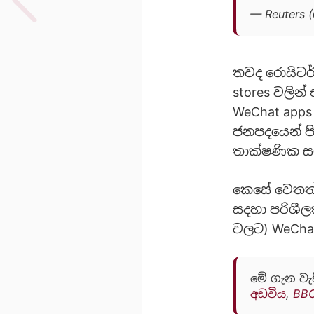
— Reuters 
තවද රොයිටර
stores වලින
WeChat apps
ජනපදයෙන් පි
තාක්ෂණික ස
කෙසේ වෙතත් එ
සදහා පරිශීලක
වලට) WeCha
මේ ගැන වැ
අඩවිය
,
BBC