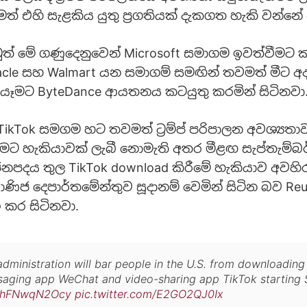
ත් එහි සැළකිය යුතු ප්‍රගතියක් දැකගත හැකි වන්නේ
් මේ ගණුදෙනුවෙන් Microsoft සමාගම ඉවත්වීමට 
cle සහ Walmart යන සමාගම් සමඟින් තවමත් මීට අද
යෑමට ByteDance ආයතනය කටයුතු කරමින් සිටිනවා
TikTok සමගම හට තවමත් ට්‍රම්ප් පරිපාලන අවශ්‍යතා
ීමට හැකියාවක් ලැබී නොමැති අතර මීළඟ සැප්තැම්බර්
ජනපදය තුල TikTok download කිරීමේ හැකියාව අවහි
ණිජ දෙපාර්තමේන්තුව සූදානම් වෙමින් සිටින බව Reu
ශ කර සිටිනවා.
dministration will bar people in the U.S. from downloading
ging app WeChat and video-sharing app TikTok starting 
co/hFNwqN2Ocy
pic.twitter.com/E2GO2QJ0Ix