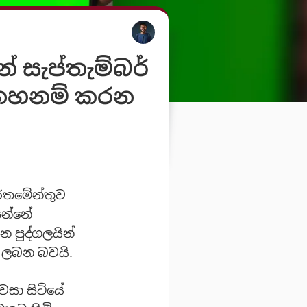
න් සැප්තැම්බර්
s තහනම් කරන
ර්තමේන්තුව
සන්නේ
 පුද්ගලයින්
ු ලබන බවයි.
වසා සිටියේ