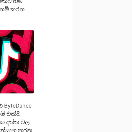
මකට හිමි
හනම් කරන
වන ByteDance
ම් එක්ව
ලක දත්ත වල
 උත්සාහ කරනු