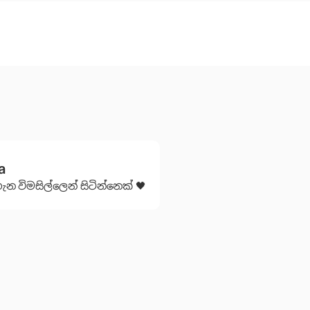
a
 විමසිල්ලෙන් සිටින්‌නෙක් 🖤