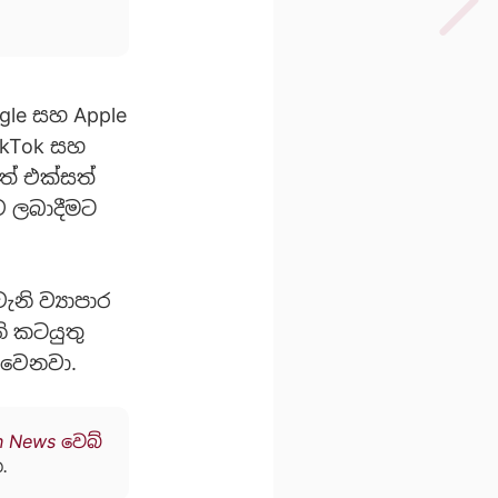
le සහ Apple
ikTok සහ
ත් එක්සත්
ව ලබාදීමට
නි ව්‍යාපාර
නි කටයුතු
 වෙනවා.
n News වෙබ්
.