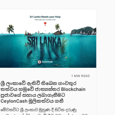
1 MIN READ
ශ්‍රී ලංකාවේ ඇතිවී තිබෙන ගංවතුර
තත්වය හමුවේ ජාත්‍යන්තර Blockchain
ප්‍රජාවගේ සහාය ලබාගැනීමට
CeylonCash මූලිකත්වය ග​නී
මේවනවිට ශ්‍රී ලංකාව මුහුණ දී සිටින දරුණු