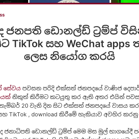
ss
නපති ඩොනල්ඩ් ට්‍රම්ප් විසි
සිට TikTok සහ WeChat app
ලෙස නියෝග කරයි
ත් සේවය
පවසන පරිදි එක්සත් ජනපදයේ වාණිජ දෙපා
යක්
නිකුත් කිරීමට කටයුතු කර ඇති අතර එයින් පව
ැම්බර් 20 වැනි දින සිට එක්සත් ජනපදයේ වාසය කරන
හ TikTok , download කිරීමේ හැකියාව අවහිර කරන
ජනාධිපති ඩොනල්ඩ් ට්‍රම්ප් මෙම මස මුල් භාගයේදී ප