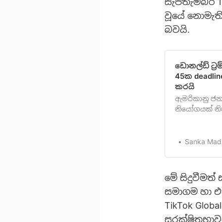
සැප්තැම්බර්
වූයේ නොමැත
බවයි.
ඩොනල්ඩ් ට්‍රම
45ක deadlin
කරයි
ඇමරිකානු ජනා
නියෝගයක් නික
TikTok ව්‍යා
කාලසීමාවක් 
අතර ඒ පිළිබඳ
Sanka Mad
කිරීමට කටයුත
මේ සිදුවීමත
සමාගම හා එක
TikTok Glob
සුරක්ෂිතභාවය