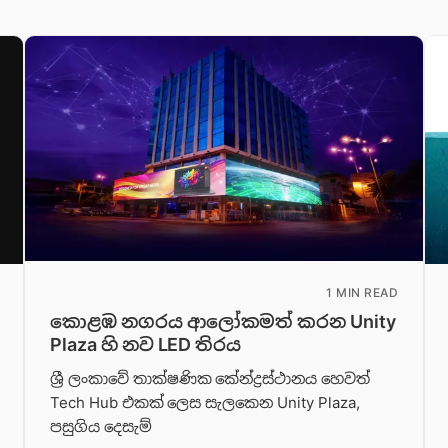
1 MIN READ
කොළඹ නගරය ආලෝකමත් කරන Unity
Plaza හි නව LED තිරය
ශ්‍රී ලංකාවේ තාක්ෂණික කේන්ද්‍රස්ථානය හෙවත්
Tech Hub එකක් ලෙස සැලකෙන Unity Plaza,
පසුගිය දෙසැම්