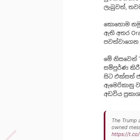
ලැබුවත්, තවම
කොහොම නමුත
ඇති අතර Ora
පවත්වාගෙන 
මේ නිසවෙන් 
සම්පුර්ණ කිර
සිට එක්සත් 
ඇමෙරිකානු වා
අඩවිය ප්‍රකා
The Trump a
owned messa
https://t.