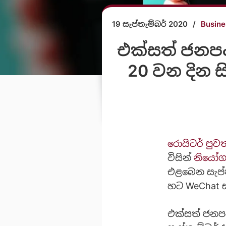
19 සැප්තැම්බර් 2020
/
Busine
එක්සත් ජනපද ජ
20 වන දින 
රොයිටර් පුව
විසින්
නියෝග
එළබෙන සැප්ත
හට WeChat ස
එක්සත් ජනපද 