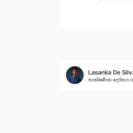
Lasanka De Silv
තාක්ෂණික ‌ලෝකය ගැන