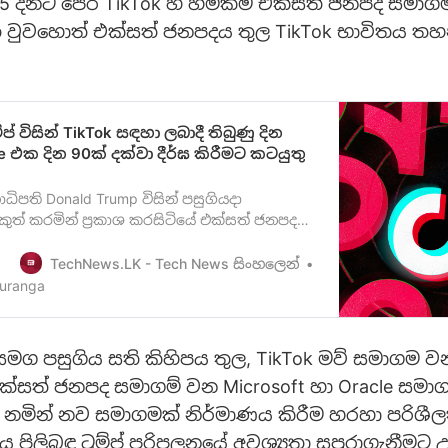
 15 දිනට පෙර TikTok හි හිමිකම එක්සත් ජනපද සමාග
ි වුවහොත් එක්සත් ජනපදය තුල TikTok භාවිතය ත
්ප් විසින් TikTok සඳහා ලබාදී තිබුණු දින
e එක දින 90ක් දක්වා දීර්ඝ කිරීමට කටයුතු
ධිපති Donald Trump විසින් පසුගියදා
ුත් කරමින් ප්‍රකාශ කරසිටියේ එක්සත් ජනපදයේ
පාරය විකිණීම හෝ අත්හිටුවීම සඳහා දින 45ක
ByteDance සමාගම වෙත ලබා දෙන බව වන
TechNews.LK - Tech News සිංහලෙන්
ව මින් පෙර ලිපියක් මඟින්අපි ඔබව දැනුවත්
uranga
ු කරනු ලැබුවා මතක ඇති. Microsoft ස…
් සමග පසුගිය සති කිහිපය තුල, TikTok මව් සමාගම 
්සත් ජනපද සමාගම් වන Microsoft හා Oracle සමාග
al නමින් නව සමාගමක් නිර්මාණය කිරීම හරහා පරිශී
 පිලිබඳ ට්‍රම්ප් පරිපලනයේ අවශ්‍යතා සපුරාගැනීමට