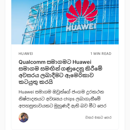
HUAWEI
1 MIN READ
Qualcomm සමාගමට Huawei
සමාගම සමඟින් ගණුදෙනු කිරීමේ
අවසරය ලබාදීමට ඇමෙරිකාව
කටයුතු කරයි
Huawei සමාගම ඔවුන්ගේ ජංගම දුරකථන
නිෂ්පාදනයට අවශ්‍යය chips ලබාගැනීමේ
අපහසුතාවයකට මුහුණදී ඇති බව මීට පෙර
වසර 6කට පෙර