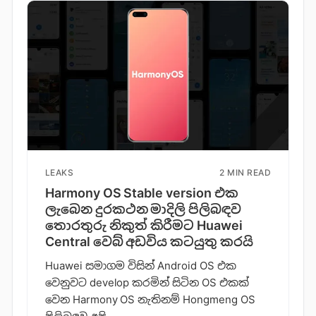
LEAKS
2 MIN READ
Harmony OS Stable version එක
ලැබෙන දුරකථන මාදිලි පිලිබඳව
තොරතුරු නිකුත් කිරීමට Huawei
Central වෙබ් අඩවිය කටයුතු කරයි
Huawei සමාගම විසින් Android OS එක
වෙනුවට develop කරමින් සිටින OS එකක්
වෙන Harmony OS නැතිනම් Hongmeng OS