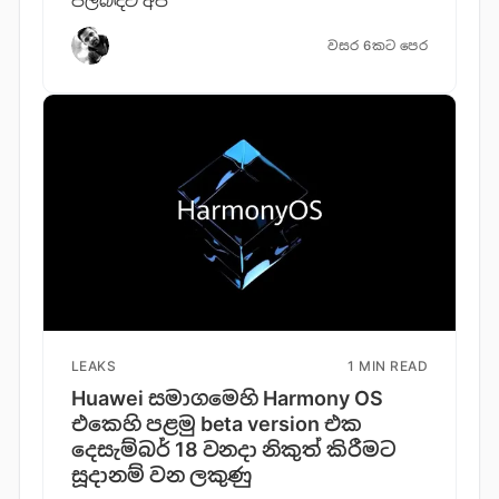
පිලිබඳව අපි
වසර 6කට පෙර
LEAKS
1 MIN READ
Huawei සමාගමෙහි Harmony OS
එකෙහි පළමු beta version එක
දෙසැම්බර් 18 වනදා නිකුත් කිරීමට
සූදානම් වන ලකුණු