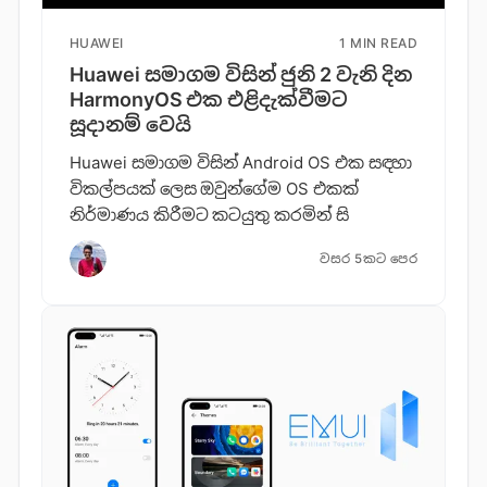
HUAWEI
1 MIN READ
Huawei සමාගම විසින් ජුනි 2 වැනි දින
HarmonyOS එක එළිදැක්වීමට
සූදානම් වෙයි
Huawei සමාගම විසින් Android OS එක සඳහා
විකල්පයක් ලෙස ඔවුන්ගේම OS එකක්
නිර්මාණය කිරීමට කටයුතු කරමින් සි
වසර 5කට පෙර