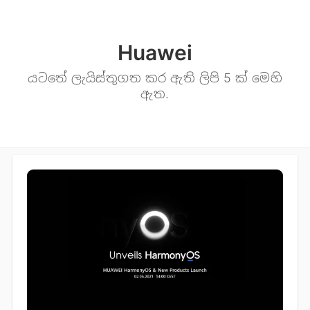
Huawei
යටතේ ලැයිස්තුගත කර ඇති ලිපි 5 ක් මෙහි
ඇත.