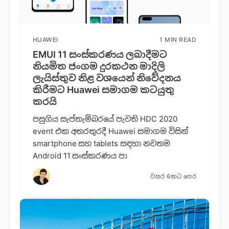
HUAWEI
1 MIN READ
EMUI 11 සංස්කරණය ලබාදීමට
නියමිත ජංගම දුරකථන මාදිලි
ලැයිස්තුව නිළ වශයෙන් නිවේදනය
කිරීමට Huawei සමාගම කටයුතු
කරයි
පසුගිය සැප්තැම්බරයේ පැවති HDC 2020
event එක අතරතුරදී Huawei සමාගම විසින්
smartphone සහ tablets සඳහා නවතම
Android 11 සංස්කරණය පා
වසර 6කට පෙර