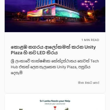
1 MIN READ
කොළඹ නගරය ආලෝකමත් කරන Unity
Plaza හි නව LED තිරය
ශ්‍රී ලංකාවේ තාක්ෂණික කේන්ද්‍රස්ථානය හෙවත් Tech
Hub එකක් ලෙස සැලකෙන Unity Plaza, පසුගිය
දෙසැම්
මාස 8කට පෙර