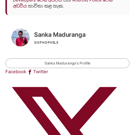
අඩවිය
භාවිතා කළ හැක.
Sanka Maduranga
sᴏᴘʜᴏᴘʜɪʟᴇ
Sanka Maduranga's Profile
Facebook
Twitter