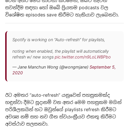
වෙන අතර මෙය භාවිතා කිරීමෙන්, ඔබට නැවත
සවන්දීම සඳහා හෝ ඔබේ ප්‍රියතම podcasts වල
විශේෂිත episodes save කිරීමට හැකියාව ලැබෙනවා.
Spotify is working on “Auto-refresh” for playlists,
noting when enabled, the playlist will automatically
refresh w/ new songs
pic.twitter.com/n9LoLWBPbo
— Jane Manchun Wong (@wongmjane)
September 5,
2020
ඊට අමතර “auto-refresh” යනුවෙන් පහසුකමක්ද
හඳුන්වා දීමට සූදානම් වන අතර මෙම පහසුකම මගින්
පරිශීලකයින් හට ඔවුන්ගේ playlists refresh කිරීමට
අවශ්‍ය නම් සහ නව ගීත ස්වයංක්‍රීයව එකතු කිරීමට
අවස්ථාව සලසනවා.