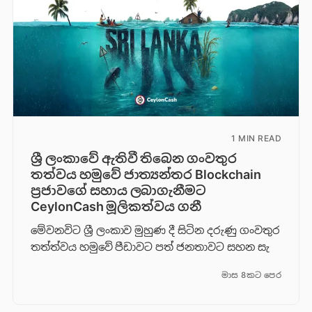
1 MIN READ
ශ්‍රී ලංකාවේ ඇතිවී තිබෙන ගංවතුර
තත්වය හමුවේ ජාත්‍යන්තර Blockchain
ප්‍රජාවගේ සහාය ලබාගැනීමට
CeylonCash මූලිකත්වය ග​නී
මේවනවිට ශ්‍රී ලංකාව මුහුණ දී සිටින දරුණු ගංවතුර
තත්ත්වය හමුවේ පීඩාවට පත් ජනතාවට සහන සැ
මාස 8කට පෙර