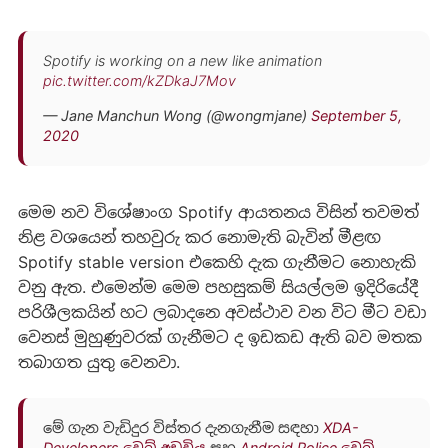
Spotify is working on a new like animation
pic.twitter.com/kZDkaJ7Mov
— Jane Manchun Wong (@wongmjane)
September 5,
2020
මෙම නව විශේෂාංග Spotify ආයතනය විසින් තවමත්
නිළ වශයෙන් තහවුරු කර නොමැති බැවින් මීළඟ
Spotify stable version එකෙහි දැක ගැනීමට නොහැකි
වනු ඇත. එමෙන්ම මෙම පහසුකම් සියල්ලම ඉදිරියේදී
පරිශීලකයින් හට ලබාදනෙ අවස්ථාව වන විට මීට වඩා
වෙනස් මුහුණුවරක් ගැනීමට ද ඉඩකඩ ඇති බව මතක
තබාගත යුතු වෙනවා.
මේ ගැන වැඩිදුර විස්තර දැනගැනීම සඳහා
XDA-
Developers වෙබ් අඩවිය
සහ
Android Police වෙබ්