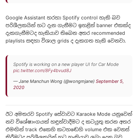
Google Assistant හරහා Spotify control හැකි බව
පරිශීලකයින් හ‍‍ට දැන ගැනීමට ඉහළින් banner එකක්ද
දැකගැනීමටද හැකියාව තිබෙන අතර recommended
playlists සඳහා විශාල grids ද දැකගත හැකි වෙනවා.
Spotify is working on a new player UI for Car Mode
pic.twitter.com/8Fy4bvud8J
— Jane Manchun Wong (@wongmjane)
September 5,
2020
ඊට අමතරව Spotify සේවාවට Karaoke Mode යනුවෙන්
නව විශේෂාංගයක් හඳුන්වාදීමට ද කටයුතු කරන අතර
එමඟින් track එකෙහි කටහ‍‍‍ඬෙහි volume එක වෙනස්
කිරීමටද පරිශීලකයින් හ‍ට හැකියාව ලබා දෙන බව