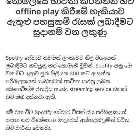
නොමිලයේ භාවිතා කරන්නන් හට
offline play කිරීමේ හැකියාව
ඇතුළු පහසුකම් රැසක් ලබාදීමට
සූදානම් වන ලකුණු
Spotify සේවාව තවමත් ලංකාවට නිළ වශයෙන්
ලබාදීමට කටයුතු කර නොමැති වුවත්, Spotify යනු මේ
වන විට ලොව පුරා මිලියන 300 කට ආසන්න
පරිශීලකයන් සංඛ්‍යාවක් භාවිතා කරනු ලබන
බෙහෙවින්ම ජනප්‍රිය music streaming service එකක්
බව ඔබ දන්නවා ඇති.
මේ වන විට Spotify සේවාව විසින් සිය පරිශීලකයන්
සඳහා නව විශේෂාංග මාලාවක් අත්හදාබලමින් සිටින
බව වාර්තා වෙනවා.