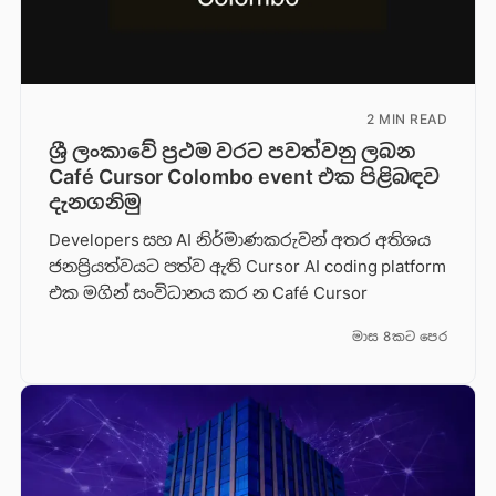
2 MIN READ
ශ්‍රී ලංකාවේ ප්‍රථම වරට පවත්වනු ලබන
Café Cursor Colombo event එක පිළිබඳව
දැනගනිමු
Developers සහ AI නිර්මාණකරුවන් අතර අතිශය
ජනප්‍රියත්වයට පත්ව ඇති Cursor AI coding platform
එක මගින් සංවිධානය කර න Café Cursor
මාස 8කට පෙර