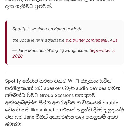
දැක ගැනීමට පුළුවන්.
Spotify is working on Karaoke Mode
the vocal level is adjustable
pic.twitter.com/apeIlETAQs
— Jane Manchun Wong (@wongmjane)
September 7,
2020
Spotify සේවාව හරහා එකම Wi-Fi ජාලයක සිටින
පරිශීලකයින් හට speakers වැනි audio devices සමඟ
සම්බන්ධ වීමට Group Sessions පහසුකම
අත්හදාබලමින් සිටින අතර අවසාන වශයෙන් Spotify
වෙතට නව like animation එකක් හදුන්වාදීමටද සූදානම්
වන බව Jane විසින් අනාවරණය කල පහසුකම් අතර
වෙනවා.