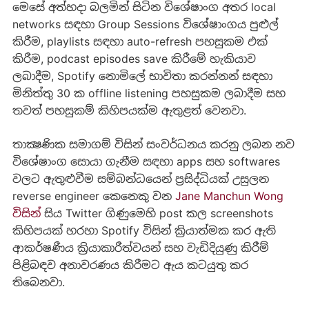
මෙසේ අත්හදා බලමින් සිටින විශේෂාංග අතර local
networks සඳහා Group Sessions විශේෂාංගය පුළුල්
කිරීම, playlists සඳහා auto-refresh පහසුකම එක්
කිරීම, podcast episodes save කිරීමේ හැකියාව
ලබාදීම, Spotify නොමිලේ භාවිතා කරන්නන් සඳහා
මිනිත්තු 30 ක offline listening පහසුකම ලබාදීම සහ
තවත් පහසුකම් කිහිපයක්ම ඇතුළත් වෙනවා.
තාක්‍ෂණික සමාගම් විසින් සංවර්ධනය කරනු ලබන නව
විශේෂාංග සොයා ගැනීම සඳහා apps සහ softwares
වලට ඇතුළුවීම සම්බන්ධයෙන් ප්‍රසිද්ධියක් උසුලන
reverse engineer කෙනෙකු වන
Jane Manchun Wong
විසින්
සිය Twitter ගිණුමෙහි post කල screenshots
කිහිපයක් හරහා Spotify විසින් ක්‍රියාත්මක කර ඇති
ආකර්ෂණීය ක්‍රියාකාරීත්වයන් සහ වැඩිදියුණු කිරීම්
පිළිබඳව අනාවරණය කිරීමට ඇය කටයුතු කර
තිබෙනවා.