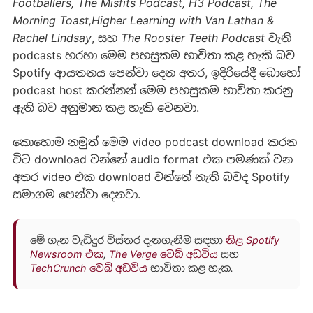
Footballers
,
The Misfits Podcast
,
H3 Podcast
,
The
Morning Toast
,
Higher Learning with Van Lathan &
Rachel Lindsay
, සහ
The
Rooster Teeth Podcast
වැනි
podcasts හරහා මෙම පහසුකම භාවිතා කළ හැකි බව
Spotify ආයතනය පෙන්වා දෙන අතර, ඉදිරියේදී බොහෝ
podcast host කරන්නන් මෙම පහසුකම භාවිතා කරනු
ඇති බව අනුමාන කළ හැකි වෙනවා.
කොහොම නමුත් මෙම video podcast download කරන
විට download වන්නේ audio format එක පමණක් වන
අතර video එක download වන්නේ නැති බවද Spotify
සමාගම පෙන්වා දෙනවා.
මේ ගැන වැඩිදුර විස්තර දැනගැනීම සඳහා
නිළ Spotify
Newsroom එක
,
The Verge වෙබ් අඩවිය
සහ
TechCrunch වෙබ් අඩවිය
භාවිතා කළ හැක.