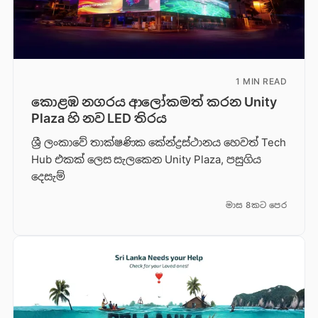
1 MIN READ
කොළඹ නගරය ආලෝකමත් කරන Unity
Plaza හි නව LED තිරය
ශ්‍රී ලංකාවේ තාක්ෂණික කේන්ද්‍රස්ථානය හෙවත් Tech
Hub එකක් ලෙස සැලකෙන Unity Plaza, පසුගිය
දෙසැම්
මාස 8කට පෙර