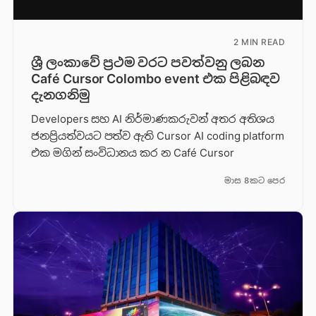
2 MIN READ
ශ්‍රී ලංකාවේ ප්‍රථම වරට පවත්වනු ලබන
Café Cursor Colombo event එක පිළිබඳව
දැනගනිමු
Developers සහ AI නිර්මාණකරුවන් අතර අතිශය
ජනප්‍රියත්වයට පත්ව ඇති Cursor AI coding platform
එක මගින් සංවිධානය කර න Café Cursor
මාස 8කට පෙර