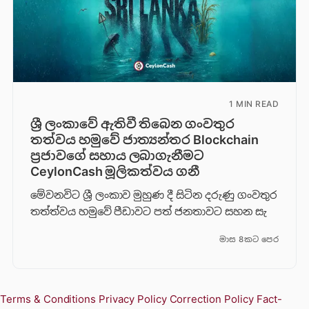
1 MIN READ
ශ්‍රී ලංකාවේ ඇතිවී තිබෙන ගංවතුර
තත්වය හමුවේ ජාත්‍යන්තර Blockchain
ප්‍රජාවගේ සහාය ලබාගැනීමට
CeylonCash මූලිකත්වය ග​නී
මේවනවිට ශ්‍රී ලංකාව මුහුණ දී සිටින දරුණු ගංවතුර
තත්ත්වය හමුවේ පීඩාවට පත් ජනතාවට සහන සැ
මාස 8කට පෙර
Terms & Conditions
Privacy Policy
Correction Policy
Fact-