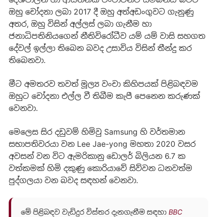
ඔහු චෝදනා ලබා 2017 දී ඔහු අත්අඩංගුවට ගැනුණු
අතර, ඔහු විසින් අල්ලස් ලබා ගැනීම හා
ජනාධිපතිනියගෙන් නීතිවිරෝධීව යම් යම් වාසි සහගත
දේවල් ඉල්ලා තිබෙන බවද උසාවිය විසින් තීන්දු කර
තිබෙනවා.
මීට අමතරව තවත් මූල්‍ය වංචා කිහිපයක් පිළිබඳවම
ඔහුට චෝදනා එල්ල වී තිබීම කැපී පෙනෙන කරුණක්
වෙනවා.
මෙලෙස සිර දඩුවම් හිමිවු Samsung හි වර්තමාන
සභාපතිවරයා වන Lee Jae-yong මහතා 2020 වසර
අවසන් වන විට ඇමරිකානු ඩොලර් බිලියන 6.7 ක
වත්කමක් හිමි දකුණු කොරියාවේ සිව්වන ධනවත්ම
පුද්ගලයා වන බවද සඳහන් වෙනවා.
මේ පිළිබඳව වැඩිදුර විස්තර දැනගැනීම සඳහා
BBC