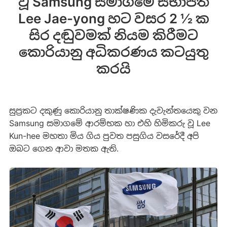
වූ Samsung සමාගමේ සභාපති
Lee Jae-yong හට වසර 2 ½ ක
සිර දඬුවමක් නියම කිරීමට
කොරියානු අධිකරණය කටයුතු
කරයි
සුප්‍රකට දකුණු කොරියානු තාක්ෂණික දැවැන්තයෙකු වන
Samsung සමාගමේ ආරම්භක හා එහි හිමිකරු වූ Lee
Kun-hee මහතා මිය ගිය පුවත පසුගිය වසරේදී අපි
ඔබට ගෙන ආවා මතක ඇති.