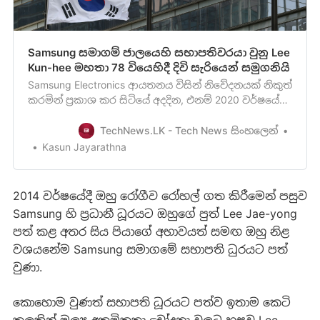
Samsung සමාගම් ජාලයෙහි සභාපතිවරයා වුනු Lee
Kun-hee මහතා 78 වියෙහිදී දිවි සැරියෙන් සමුගනියි
Samsung Electronics ආයතනය විසින් නිවේදනයක් නිකුත්
කරමින් ප්‍රකාශ කර සිටියේ අදදින, එනම් 2020 වර්ෂයේ
ඔක්තෝම්බර් මස 25 වැනි දින Samsung සමාගමේ
වර්ථමානසභාපතිවරයාව සිටි Lee Kun-hee මහතා
TechNews.LK - Tech News සිංහලෙන්
අභාවප්‍රාප්තවී ඇති බවයි. මිය යන විට 78 වැනි වියෙහි
Kasun Jayarathna
පසු වූ ඔහු 1987 වර්ෂයේ සිට Samsung සමාගම
සාමාන්‍යය TVනිෂ්පාදනය ක…
2014 වර්ෂයේදී ඔහු රෝගීව රෝහල් ගත කිරීමෙන් පසුව
Samsung හි ප්‍රධානී ධූරයට ඔහුගේ පුත් Lee Jae-yong
පත් කළ අතර සිය පියාගේ අභාවයත් සමඟ ඔහු නිළ
වශයනේම Samsung සමාගමේ සභාපති ධුරයට පත්
වුණා.
කොහොම වුණත් සභාපති ධූරයට පත්ව ඉතාම කෙටි
කලකින් මූල්‍ය අක්‍රමිකතා චෝදනා වලට හසුවූ Lee