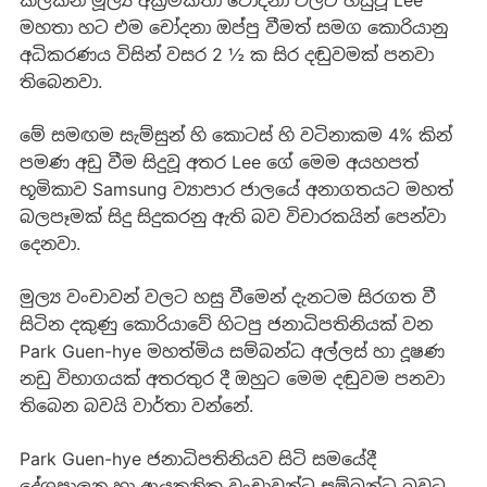
මහතා හට එම චෝදනා ඔප්පු වීමත් සමග කොරියානු
අධිකරණය විසින් වසර 2 ½ ක සිර දඬුවමක් පනවා
තිබෙනවා.
මේ සමඟම සැම්සුන් හි කොටස් හි වටිනාකම 4% කින්
පමණ අඩු වීම සිදුවූ අතර Lee ගේ මෙම අයහපත්
භූමිකාව Samsung ව්‍යාපාර ජාලයේ අනාගතයට මහත්
බලපෑමක් සිදු සිදුකරනු ඇති බව විචාරකයින් පෙන්වා
දෙනවා.
මුල්‍ය වංචාවන් වලට හසු වීමෙන් දැනටම සිරගත වී
සිටින දකුණු කොරියාවේ හිටපු ජනාධිපතිනියක් වන
Park Guen-hye මහත්මිය සම්බන්ධ අල්ලස් හා දූෂණ
නඩු විභාගයක් අතරතුර දී ඔහුට මෙම දඬුවම පනවා
තිබෙන බවයි වාර්තා වන්නේ.
Park Guen-hye ජනාධිපතිනියව සිටි සමයේදී
දේශපාලන හා ආයතනික වංචාවන්ට සම්බන්ධ බවට