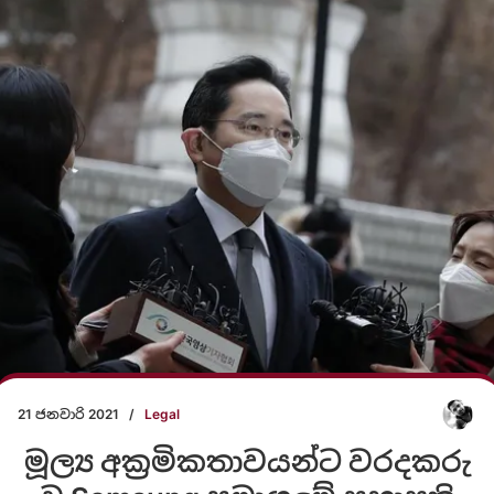
21 ජනවාරි 2021
/
Legal
මූල්‍ය අක්‍රමිකතාවයන්ට වරදකරු