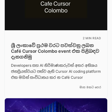
2 MIN READ
ශ්‍රී ලංකාවේ ප්‍රථම වරට පවත්වනු ලබන
Café Cursor Colombo event එක පිළිබඳව
දැනගනිමු
Developers සහ AI නිර්මාණකරුවන් අතර අතිශය
ජනප්‍රියත්වයට පත්ව ඇති Cursor AI coding platform
එක මගින් සංවිධානය කර න Café Cursor
මාස 8කට පෙර