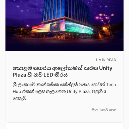
1 MIN READ
කොළඹ නගරය ආලෝකමත් කරන Unity
Plaza හි නව LED තිරය
ශ්‍රී ලංකාවේ තාක්ෂණික කේන්ද්‍රස්ථානය හෙවත් Tech
Hub එකක් ලෙස සැලකෙන Unity Plaza, පසුගිය
දෙසැම්
මාස 8කට පෙර