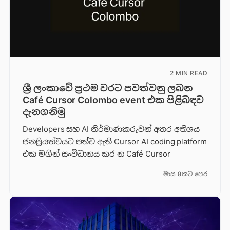
2 MIN READ
ශ්‍රී ලංකාවේ ප්‍රථම වරට පවත්වනු ලබන
Café Cursor Colombo event එක පිළිබඳව
දැනගනිමු
Developers සහ AI නිර්මාණකරුවන් අතර අතිශය
ජනප්‍රියත්වයට පත්ව ඇති Cursor AI coding platform
එක මගින් සංවිධානය කර න Café Cursor
මාස 8කට පෙර