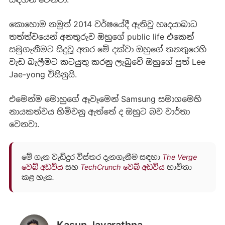
කොහොම නමුත් 2014 වර්ෂයේදී ඇතිවූ හෘදයාබාධ
තත්ත්වයෙන් අනතුරුව ඔහුගේ public life එකෙන්
සමුගැනීමට සිදුවූ අතර මේ දක්වා ඔහුගේ තනතුරෙහි
වැඩ බැලීමට කටයුතු කරනු ලැබුවේ ඔහුගේ පුත් Lee
Jae-yong විසිනුයි.‍
එමෙන්ම මොහුගේ ඈවෑමෙන් Samsung සමාගමෙහි
නායකත්වය හිමිවනු ඇත්තේ ද ඔහුට බව වාර්තා
වෙනවා.
මේ ගැන වැඩිදුර විස්තර දැනගැනීම සඳහා
The Verge
වෙබ් අඩවිය
සහ
TechCrunch වෙබ් අඩවිය
භාවිතා
කළ හැක.