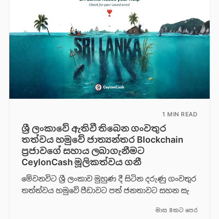
1 MIN READ
ශ්‍රී ලංකාවේ ඇතිවී තිබෙන ගංවතුර
තත්වය හමුවේ ජාත්‍යන්තර Blockchain
ප්‍රජාවගේ සහාය ලබාගැනීමට
CeylonCash මූලිකත්වය ග​නී
මේවනවිට ශ්‍රී ලංකාව මුහුණ දී සිටින දරුණු ගංවතුර
තත්ත්වය හමුවේ පීඩාවට පත් ජනතාවට සහන සැ
මාස 8කට පෙර