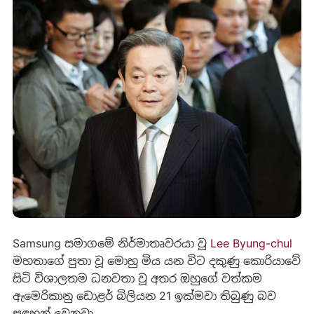
Samsung සමාගමේ නිර්මාතෘවරයා වූ
Lee Byung-chul
මහතාගේ පුතා වූ මොහු මිය යන විට ‍දකුණු කොරියාවේ
සිටි විශාලතම ධනවතා වූ අතර ඔහුගේ වත්කම
ඇමෙරිකානු ඩොළර් බිලියන 21 ඉක්මවා තිබුණු බව
සඳහන් වෙනවා.