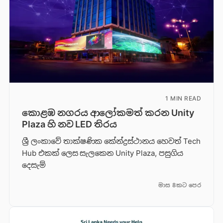
1 MIN READ
කොළඹ නගරය ආලෝකමත් කරන Unity
Plaza හි නව LED තිරය
ශ්‍රී ලංකාවේ තාක්ෂණික කේන්ද්‍රස්ථානය හෙවත් Tech
Hub එකක් ලෙස සැලකෙන Unity Plaza, පසුගිය
දෙසැම්
මාස 8කට පෙර