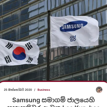
25 ඔක්තෝබර් 2020
/
Business
Samsung සමාගම් ජාලයෙහි