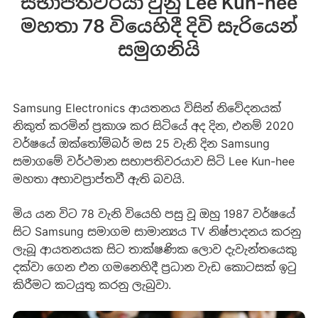
සභාපතිවරයා වුනු Lee Kun-hee
මහතා 78 වියෙහිදී දිවි සැරියෙන්
සමුගනියි
Samsung Electronics ආයතනය විසින් නිවේදනයක්
නිකුත් කරමින් ප්‍රකාශ කර සිටියේ අද දින, එනම් 2020
වර්ෂයේ ඔක්තෝම්බර් මස 25 වැනි දින Samsung
සමාගමේ වර්ථමාන සභාපතිවරයාව සිටි Lee Kun-hee
මහතා අභාවප්‍රාප්තවී ඇති බවයි.
මිය යන විට 78 වැනි වියෙහි පසු වූ ඔහු 1987 වර්ෂයේ
සිට Samsung සමාගම සාමාන්‍යය TV නිෂ්පාදනය කරනු
ලැබූ ආයතනයක සිට තාක්ෂණික ලොව දැවැන්තයෙකු
දක්වා ගෙන එන ගමනෙහිදී ප්‍රධාන වැඩ කොටසක් ඉටු
කිරීමට කටයුතු කරනු ලැබුවා.