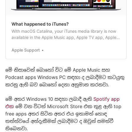
What happened to iTunes?
With macOS Catalina, your iTunes media library is now
available in the Apple Music app, Apple TV app, Apple
Books app, and Apple Podcasts app. And Finder is
where you can manage and sync content on your
Apple Support
iPhone, iPad, and iPod touch.
මේ නිසාවෙන් බොහෝ විට මේ Apple Music සහ
Podcast apps Windows PC සඳහා ද ලබාදීමට කටයුතු
කරනු ඇති බව බොහෝ දෙනා අනුමාන කරනවා.
මේ අතර Windows 10 සඳහා ලබාදී ඇති
Spotify app
එක
මේ වන විටත් Microsoft Store එක තුළ ඇති top
free apps අතර සිටින අතර එය ඉතාමත් හොඳ
තත්ත්වයේ අත්දැකීමක් ලබාදීමට ද ඔවුන් සමත්වී
තිබෙනවා.