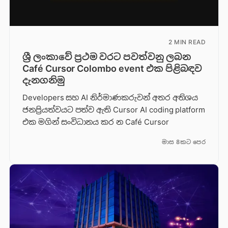
2 MIN READ
ශ්‍රී ලංකාවේ ප්‍රථම වරට පවත්වනු ලබන
Café Cursor Colombo event එක පිළිබඳව
දැනගනිමු
Developers සහ AI නිර්මාණකරුවන් අතර අතිශය
ජනප්‍රියත්වයට පත්ව ඇති Cursor AI coding platform
එක මගින් සංවිධානය කර න Café Cursor
මාස 8කට පෙර