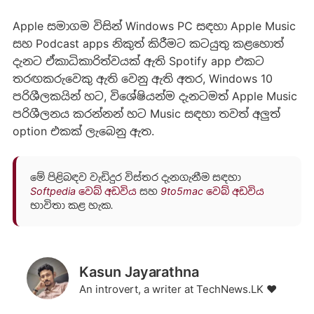
Apple සමාගම විසින් Windows PC සඳහා Apple Music
සහ Podcast apps නිකුත් කිරීමට කටයුතු කළහොත්
දැනට ඒකාධිකාරිත්වයක් ඇති Spotify app එකට
තරඟකරුවෙකු ඇති වෙනු ඇති අතර, Windows 10
පරිශීලකයින් හට, විශේෂියන්ම දැනටමත් Apple Music
පරිශීලනය කරන්නන් හට Music සඳහා තවත් අලුත්
option එකක් ලැබෙනු ඇත.
මේ පිළිබඳව වැඩිදුර විස්තර දැනගැනීම සඳහා
Softpedia වෙබ් අඩවිය
සහ
9to5mac වෙබ් අඩවිය
භාවිතා කළ හැක.
Kasun Jayarathna
An introvert, a writer at TechNews.LK ❤️