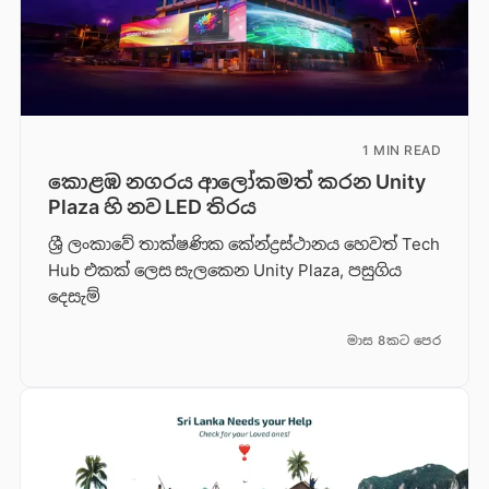
1 MIN READ
කොළඹ නගරය ආලෝකමත් කරන Unity
Plaza හි නව LED තිරය
ශ්‍රී ලංකාවේ තාක්ෂණික කේන්ද්‍රස්ථානය හෙවත් Tech
Hub එකක් ලෙස සැලකෙන Unity Plaza, පසුගිය
දෙසැම්
මාස 8කට පෙර