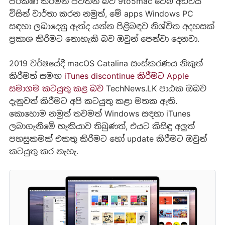
පරීක්ෂා කරමින් පවතින බව 9to5mac වෙබ් අඩවිය
විසින් වාර්තා කරන නමුත්, මේ apps Windows PC
සඳහා ලබාදෙනු ඇත්ද යන්න පිළිබඳව නිශ්චිත අදහසක්
ප්‍රකාශ කිරීමට නොහැකි බව ඔවුන් පෙන්වා දෙනවා.
2019 වර්ෂයේදී macOS Catalina සංස්කරණය නිකුත්
කිරීමත් සමඟ
iTunes discontinue කිරීමට Apple
සමාගම කටයුතු කළ බව
TechNews.LK පාඨක ඔබව
දැනුවත් කිරීමට අපි කටයුතු කළා මතක ඇති.
කොහොම නමුත් තවමත් Windows සඳහා iTunes
ලබාගැනීමේ හැකියාව තිබුණත්, එයට කිසිඳු අලුත්
පහසුකමක් එකතු කිරීමට හෝ update කිරීමට ඔවුන්
කටයුතු කර නැහැ.