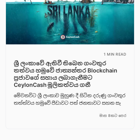
1 MIN READ
ශ්‍රී ලංකාවේ ඇතිවී තිබෙන ගංවතුර
තත්වය හමුවේ ජාත්‍යන්තර Blockchain
ප්‍රජාවගේ සහාය ලබාගැනීමට
CeylonCash මූලිකත්වය ග​නී
මේවනවිට ශ්‍රී ලංකාව මුහුණ දී සිටින දරුණු ගංවතුර
තත්ත්වය හමුවේ පීඩාවට පත් ජනතාවට සහන සැ
මාස 8කට පෙර