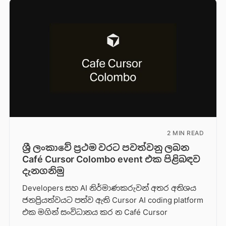
2 MIN READ
ශ්‍රී ලංකාවේ ප්‍රථම වරට පවත්වනු ලබන
Café Cursor Colombo event එක පිළිබඳව
දැනගනිමු
Developers සහ AI නිර්මාණකරුවන් අතර අතිශය
ජනප්‍රියත්වයට පත්ව ඇති Cursor AI coding platform
එක මගින් සංවිධානය කර න Café Cursor