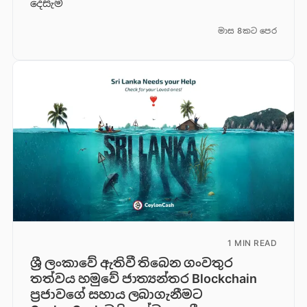
දෙසැම්
මාස 8කට පෙර
1 MIN READ
ශ්‍රී ලංකාවේ ඇතිවී තිබෙන ගංවතුර
තත්වය හමුවේ ජාත්‍යන්තර Blockchain
ප්‍රජාවගේ සහාය ලබාගැනීමට