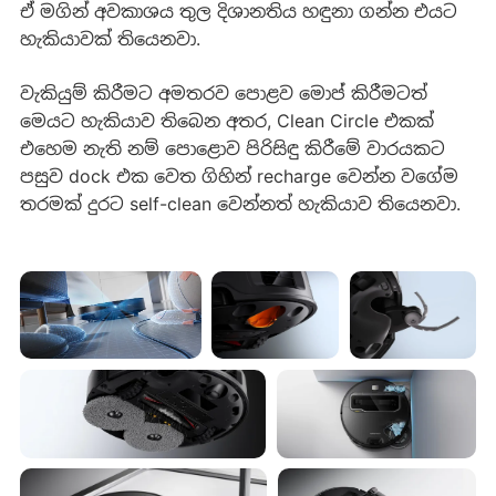
ඒ මගින් අවකාශය තුල දිශානතිය හඳුනා ගන්න එයට
හැකියාවක් තියෙනවා.
වැකියුම් කිරීමට අමතරව පොළව මොප් කිරීමටත්
මෙයට හැකියාව තිබෙන අතර, Clean Circle එකක්
එහෙම නැති නම් පොළොව පිරිසිඳු කිරීමේ වාරයකට
පසුව dock එක වෙත ගිහින් recharge වෙන්න වගේම
තරමක් දුරට self-clean වෙන්නත් හැකියාව තියෙනවා.