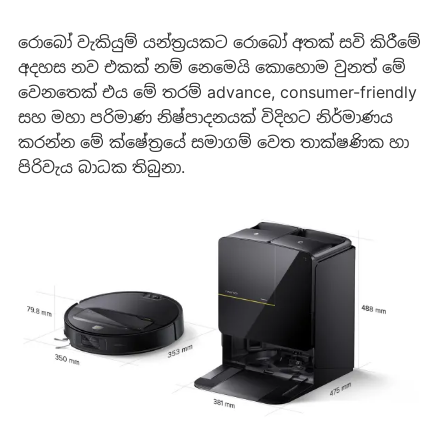
රොබෝ වැකියුම් යන්ත්‍රයකට රොබෝ අතක් සවි කිරීමේ
අදහස නව එකක් නම් නෙමෙයි කොහොම වුනත් මේ
වෙනතෙක් එය මේ තරම් advance, consumer-friendly
සහ මහා පරිමාණ නිෂ්පාදනයක් විදිහට නිර්මාණය
කරන්න මේ ක්ෂේත්‍රයේ සමාගම් වෙත තාක්ෂණික හා
පිරිවැය බාධක තිබුනා.