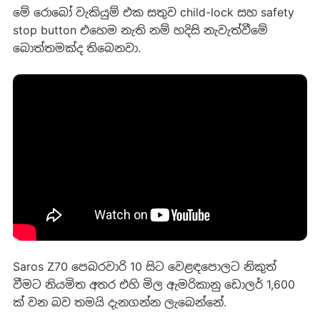
මේ රොබෝ වැකියුම් එක සතුව child-lock සහ safety
stop button එහෙම නැති නම් හදිසි නැවැත්වීමේ
බොත්තමක්ද තිබෙනවා.
Saros Z70 පෙබරවාරි 10 සිට වෙළඳපොලට නිකුත්
වීමට නියමිත අතර එහි මිල ඇමරිකානු ඩොලර් 1,600
ක් වන බව තමයි දැනගන්න ලැබෙන්නේ.