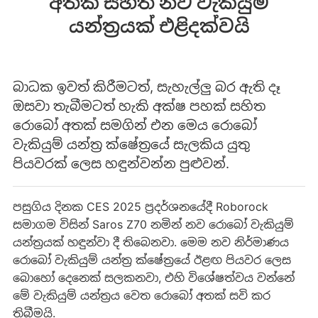
අතක් සහිත නව වැකියුම්
යන්ත්‍රයක් එළිදක්වයි
බාධක ඉවත් කිරීමටත්, සැහැල්ලු බර ඇති දෑ
ඔසවා තැබීමටත් හැකි අක්ෂ පහක් සහිත
රොබෝ අතක් සමගින් එන මෙය රොබෝ
වැකියුම් යන්ත්‍ර ක්ෂේත්‍රයේ සැලකිය යුතු
පියවරක් ලෙස හඳුන්වන්න පුළුවන්.
පසුගිය දිනක CES 2025 ප්‍රදර්ශනයේදී Roborock
සමාගම විසින් Saros Z70 නමින් නව රොබෝ වැකියුම්
යන්ත්‍රයක් හඳුන්වා දී තිබෙනවා. මෙම නව නිර්මාණය
රොබෝ වැකියුම් යන්ත්‍ර ක්ෂේත්‍රයේ ඊළඟ පියවර ලෙස
බොහෝ දෙනෙක් සලකනවා, එහි විශේෂත්වය වන්නේ
මේ වැකියුම් යන්ත්‍රය වෙත රොබෝ අතක් සවි කර
තිබීමයි.