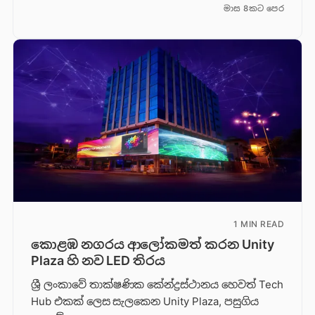
මාස 8කට පෙර
1 MIN READ
කොළඹ නගරය ආලෝකමත් කරන Unity
Plaza හි නව LED තිරය
ශ්‍රී ලංකාවේ තාක්ෂණික කේන්ද්‍රස්ථානය හෙවත් Tech
Hub එකක් ලෙස සැලකෙන Unity Plaza, පසුගිය