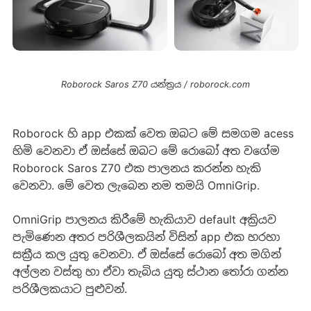
Roborock Saros Z70 යන්ත්‍රය / roborock.com
Roborock හි app එකක් වෙත ඔබට මේ සමගම acess
හිමි වෙනවා ඒ ඔස්සේ ඔබට මේ රොබෝ අත වගේම
Roborock Saros Z70 එක පාලනය කරන්න හැකි
වෙනවා. මේ වෙත ලැබෙන නම තමයි OmniGrip.
OmniGrip පාලනය කිරීමේ හැකියාව default අක්‍රියව
පැමිණෙන අතර පරිශීලකයින් විසින් app එක හරහා
සක්‍රීය කල යුතු වෙනවා. ඒ ඔස්සේ රොබෝ අත මගින්
අල්ලන වස්තු හා ඒවා තැබිය යුතු ස්ථාන තෝරා ගන්න
පරිශීලකයාට පුළුවන්.