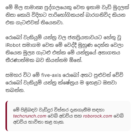
මේ මිල සාමාන්‍ය පුද්ගලයෙකු වෙත ඉතාම වැඩි මුදලක්
නිසා කොයි විදිහට පාරිභෝගිකයන් බාරගනිවිද කියන
එක ගැටළුවක් තියෙනවා.
රොබෝ වැකියුම් යන්ත්‍ර වල ජනප්‍රියතාවයට හේතු වූ
iRobot සමාගම වෙත මේ වෙද්දී මුහුණ දෙන්න වෙලා
තියෙන මුල්‍ය ගැටළු එක්ක මේ යන්ත්‍රයේ අනාගතය
තීරණාත්මක බව කියන්නම ඕනේ.
සමහර විට මේ five-axis රොබෝ අතට පුළුවන් වේවි
රොබෝ වැකියුම් යන්ත්‍ර ක්ෂේත්‍රය ම ඉහළට ඔසවා
තබන්න.
මේ පිළිබඳව වැඩිදුර විස්තර දැනගැනීම සඳහා
techcrunch.com
වෙබ් අඩවිය සහ
roborock.com
වෙබ්
අඩවිය භාවිතා කළ හැක.