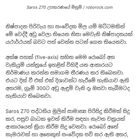
Saros Z70 උපකරණයේ මිනුම් / roborock.com
නිෂ්පාදන පිරිවැය හා සංවේදක මිල යම් මට්ටමකින්
මේ වෙද්දී අඩු වෙලා තියෙන නිසා මෙවැනි නිෂ්පාදනයක්
යථාර්ථයක් බවට පත් වෙන්න පටන් ගෙන තියෙනවා.
අක්ෂ පහක් (five-axis) සහිත මෙම රොබෝ අත
වැකියුම් යන්ත්‍රයේ ඉහළින් විහිදී යන ආකාරයට
නිර්මාණය කරන්න සමාගම තීරණය කර තිබෙනවා.
එයට දික් වී එක් එක් දිශාවන්ට හැරීමේ හැකියාව ඇති
අතරම, ග්‍රෑම් 300ට අඩු ඇඳුම් වැනි දෑ ඔසවා තැබීමටද
හැකියාව තිබෙනවා.
Saros Z70 පද්ධතිය මුලින් සාමාන්‍ය පිරිසිදු කිරීමක් සිදු
කර, පසුව බාධක ඉවත් කිරීම සඳහා නැවත චක්‍රයක්
ආකාරයෙන් ක්‍රියා කිරීම සිදු වෙනවා. රොබෝ අතේ
කැමරාවක් හා අනෙකුත් සංවේදක සවි කර ඇති අතර,