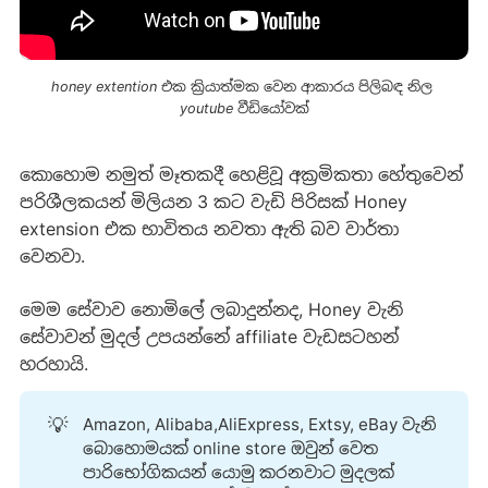
honey extention එක ක්‍රියාත්මක වෙන ආකාරය පිලිබඳ නිල 
youtube වීඩියෝවක්
කොහොම නමුත් මෑතකදී හෙළිවූ අක්‍රමිකතා හේතුවෙන්
පරිශීලකයන් මිලියන 3 කට වැඩි පිරිසක් Honey
extension එක භාවිතය නවතා ඇති බව වාර්තා
වෙනවා.
මෙම සේවාව නොමිලේ ලබාදුන්නද, Honey වැනි
සේවාවන් මුදල් උපයන්නේ affiliate වැඩසටහන්
හරහායි.
💡
Amazon, Alibaba,AliExpress, Extsy, eBay වැනි
බොහොමයක් online store ඔවුන් වෙත
පාරිභෝගිකයන් යොමු කරනවාට මුදලක්