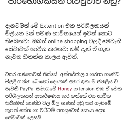
පාරිභෝගිකයන් රැවටුවාට නඩු?
දැනටමත් මේ Extention එක පරිශීලකයන්
මිලියන 3ක් පමණ භාවිතයෙන් ඉවත් කොට
තිබෙනවා. ඔබත් online shopping වලදී මෙවැනි
සේවාවක් භාවිත කරනවා නම් දැන් ඒ ගැන
නැවත හිතන්න කාලය ඇවිත්.
වසර ගණනාවක් තිස්සේ අන්තර්ජාලය හරහා භාණ්ඩ
මිලදී ගන්න බොහෝ දෙනෙක් අතර ඉතා ම ජනප්‍රිය ව
පැවති PayPal සමාගමේ
Honey
extension එක ඒ වෙත
පරිශීලකයන් ආකර්ෂණය කර ගත්තේ එය භාවිත
කිරීමෙන් භාණ්ඩ වල මිල ගණන් අඩු කර ගැනීමේ
කූපන් කේත හා වට්ටම් පහසුවෙන් සොයා දෙන
සේවාවක් ලෙසයි.