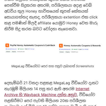
පෙන්වීම සිදුකරන අතරම, පරිශිලකයා අදාළ වෙබ්
අඩවිය තුල Honey භාවිතයෙන් කූපන් කේතයක්
සොයාගත්තද නැතද, පරිශීලකයා extention එක click
කළ පමණින් මිලදී affiliate යොමුව Honey වෙත මාරු
කිරීම සිදු කරන බවට චෝදනා නැගෙනවා.
MegaLag වීඩියෝවට පෙර සහ පසුව ලබාගත් Screenshots 
දෙසැම්බර් 21 වනදා පළකළ MegaLag වීඩියෝව දැනට
නැරඹුම් මිලියන 14 පසු කර ඇති අතරම
Internet
Archive හි Wayback Machine දත්ත අනුව
, වීඩියෝව
පළකිරීමට පෙර පැවති මිලියන 20ක පරිශීලක