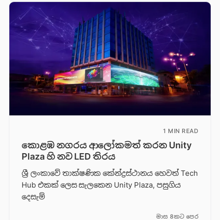
1 MIN READ
කොළඹ නගරය ආලෝකමත් කරන Unity
Plaza හි නව LED තිරය
ශ්‍රී ලංකාවේ තාක්ෂණික කේන්ද්‍රස්ථානය හෙවත් Tech
Hub එකක් ලෙස සැලකෙන Unity Plaza, පසුගිය
දෙසැම්
මාස 8කට පෙර