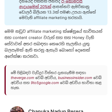
දිනයේදී එක්සත් ජනපද
ඊ-කොමර්ස්
ආදායමෙන් 20%ක්
ආසන්නව ඇමරිකානු
ඩොලර් බිලියන 13.3ක් පමණ උපයා ඇත්තේ
මෙවැනි affiliate marketing හරහායි.
මෙම නඩුව affiliate marketing ක්ෂේත්‍රයේ භාවිතයන්
සහ content creator වරුන් සහ සහ Honey වැනි
සේවාවන් අතර සබඳතා කෙරෙහි සැලකිය යුතු
බලපෑමක් ඇති කරනු ඇතැයි බොහෝ දෙනෙක්
අපේක්ෂා කරනවා.
මේ පිළිබඳව වැඩිදුර විස්තර දැනගැනීම සඳහා
theverge.com
වෙබ් අඩවිය,
businessinsider.com
වෙබ්
අඩවිය සහ
9to5google.com
වෙබ් අඩවිය භාවිතා කළ
හැක.
Chanuka Nadun Perera