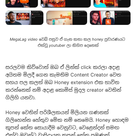
MegaLag video වෙබ් පසුව ඒ ගැන කතා කල honey ප්‍රචාරණයට 
එක්වූ youtuber ලා කිහිප දෙනෙක්
සරලවම කිව්වොත් ඔබ ඒ ලින්ක් click කරලා අදාළ
අයිතම මිලදී ගෙන කැමතිම Content Creator වෙත
සහය පල කලත් ඔබ Honey extension එක භාවිත
කරන්නෙක් නම් අදාළ කොමිස් මුදල creator වෙතින්
ගිලිහි යනවා.
Honey වෙතින් පරිශීලකයන් මිලියන ගණනක්
ගිලිහෙන්න හේතුව මේක නම් නෙමෙයි. Honey හොඳම
කූපන් කේත සොයාදීම වෙනුවට, වෙළෙන්දන් සමඟ
එක්ව ඔවුන්ට වාසිදායක කූපන් කේත පමණක්