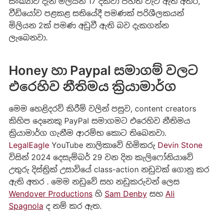
සංඛ්‍යාව දැන් මිලියන 17 දක්වා පහත වැටී ඇති අතර,
වීඩියෝව පළකළ සතියේදී පමණක් පරිශීලකයන්
මිලියන 2ක් පමණ අඩුවී ඇති බව දැකගන්න
ලැබෙනවා.
Honey හා Paypal සමාගම් වලට
එරෙහිව නීතිමය ක්‍රියාමාර්ග
මෙම හෙළිදරව් කිරීම් වලින් පසුව, content creators
කිහිප දෙනෙකු PayPal සමාගමට එරෙහිව නීතිමය
ක්‍රියාමාර්ග ගැනීම ආරම්භ කොට තිබෙනවා.
LegalEagle
YouTube නාලිකාවේ හිමිකරු
Devin Stone
විසින් 2024 දෙසැම්බර් 29 වන දින කැලිෆෝනියාවේ
උතුරු දිස්ත්‍රික් උසාවියේ class-action නඩුවක් ගොනු කර
ඇති අතර . මෙම නඩුවේ සහ නඩුකරුවන් ලෙස
Wendover Productions
හි
Sam Denby
සහ
Ali
Spagnola
ද නම් කර ඇත.