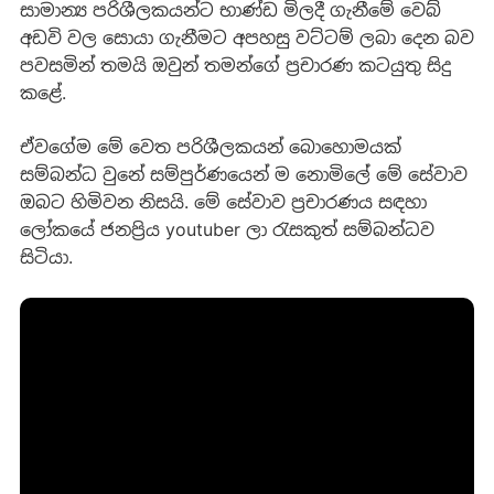
සාමාන්‍ය පරිශීලකයන්ට භාණ්ඩ මිලදී ගැනීමේ වෙබ්
අඩවි වල සොයා ගැනීමට අපහසු වට්ටම් ලබා දෙන බව
පවසමින් තමයි ඔවුන් තමන්ගේ ප්‍රචාරණ කටයුතු සිදු
කළේ.
ඒවගේම මේ වෙත පරිශීලකයන් බොහොමයක්
සම්බන්ධ වුනේ සම්පුර්ණයෙන් ම නොමිලේ මේ සේවාව
ඔබට හිමිවන නිසයි. මේ සේවාව ප්‍රචාරණය සඳහා
ලෝකයේ ජනප්‍රිය youtuber ලා රැසකුත් සම්බන්ධව
සිටියා.