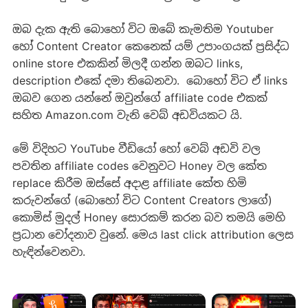
ඔබ දැක ඇති බොහෝ විට ඔබේ කැමතිම Youtuber
හෝ Content Creator කෙනෙක් යම් උපාංගයක් ප්‍රසිද්ධ
online store එකකින් මිලදී ගන්න ඔබට links,
description එකේ දමා තිබෙනවා. බොහෝ විට ඒ links
ඔබව ගෙන යන්නේ ඔවුන්ගේ affiliate code එකක්
සහිත Amazon.com වැනි වෙබ් අඩවියකට යි.
මේ විදිහට YouTube වීඩියෝ හෝ වෙබ් අඩවි වල
පවතින affiliate codes වෙනුවට Honey වල කේත
replace කිරීම ඔස්සේ අදාළ affiliate කේත හිමි
කරුවන්ගේ (බොහෝ විට Content Creators ලාගේ)
කොමිස් මුදල් Honey සොරකම් කරන බව තමයි මෙහි
ප්‍රධාන චෝදනාව වුනේ. මෙය last click attribution ලෙස
හැඳින්වෙනවා.