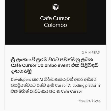
2 MIN READ
ශ්‍රී ලංකාවේ ප්‍රථම වරට පවත්වනු ලබන
Café Cursor Colombo event එක පිළිබඳව
දැනගනිමු
Developers සහ AI නිර්මාණකරුවන් අතර අතිශය
ජනප්‍රියත්වයට පත්ව ඇති Cursor AI coding platform
එක මගින් සංවිධානය කර න Café Cursor
මාස 8කට පෙර