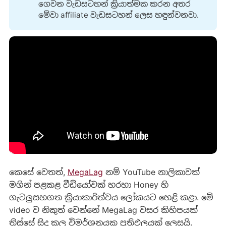
ගෙවන වැඩසටහන් ක්‍රියාත්මක කරන අතර
මේවා affiliate වැඩසටහන් ලෙස හඳුන්වනවා.
කෙසේ වෙතත්,
MegaLag
නම් YouTube නාලිකාවක්
මගින් පළකළ වීඩියෝවක් හරහා Honey හි
ගැටලුසහගත ක්‍රියාකාරිත්වය ලෝකයට හෙළි කළා. මේ
video ව නිකුත් වෙන්නේ MegaLag වසර කිහිපයක්
තිස්සේ සිදු කල විමර්ශනයක ප්‍රතිඵලයක් ලෙසයි.