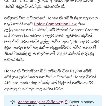
Content Creators ලා ගේ ආදායම් අහිමි වන බවත්
තමයි නඩුවේ චෝදනා කෙරෙන්නේ.
නඩුකරුවන් පවසන්නේ Honey හි මෙම ක්‍රියා කලාපය
කැලිෆෝනියාවේ
Unfair Competition Law
එක
උල්ලංඝනය කරන බවත්, මේ ඔස්සේ Content Creator
ගේ ව්‍යාපාරික සබඳතා වලට බාධා ඇතිවන බැවින්
ඔවුන් ඒ වෙත වන්දි ඉල්ලා සිටින අතර, Honey ට මෙම
ක්‍රියා තවදුරටත් සිදු කිරීම වැළැක්වීමට ස්ථිර තහනම්
නියෝගයක්ද ලබා ගැනීම මේ නඩුව ඔස්සේ අරමුණු
කෙරෙනවා.
Honey හි වර්තමාන මව් සමගම වන PayPal මෙම
චෝදනා ප්‍රතික්ෂේප කරමින් පවසන්නේ Honey විසින්
Affiliate marketing ක්ෂේත්‍රයේ පිළිගත් භාවිතයන්ට
අනුකූලව කටයුතු සිදු කරන බවයි.
💡
Adobe Analytics වාර්තා අනුව
, Cyber Monday