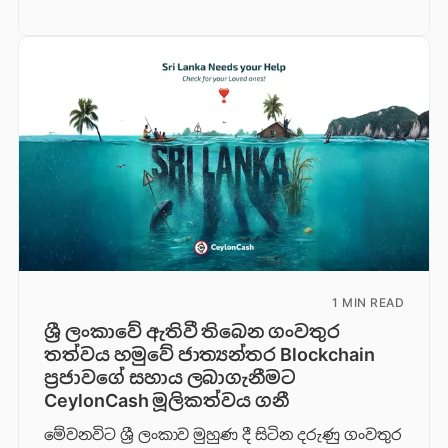
1 MIN READ
ශ්‍රී ලංකාවේ ඇතිවී තිබෙන ගංවතුර
තත්වය හමුවේ ජාත්‍යන්තර Blockchain
ප්‍රජාවගේ සහාය ලබාගැනීමට
CeylonCash මූලිකත්වය ග​නී
මේවනවිට ශ්‍රී ලංකාව මුහුණ දී සිටින දරුණු ගංවතුර