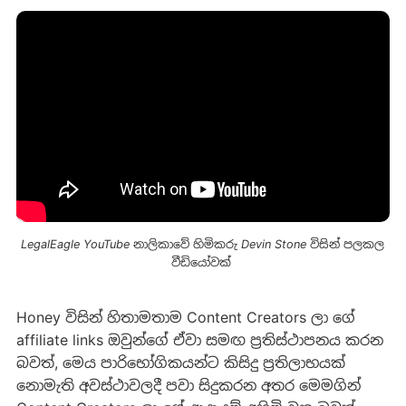
LegalEagle YouTube නාලිකාවේ හිමිකරු Devin Stone විසින් පලකල 
වීඩියෝවක් 
Honey විසින් හිතාමතාම Content Creators ලා ගේ
affiliate links ඔවුන්ගේ ඒවා සමඟ ප්‍රතිස්ථාපනය කරන
බවත්, මෙය පාරිභෝගිකයන්ට කිසිදු ප්‍රතිලාභයක්
නොමැති අවස්ථාවලදී පවා සිදුකරන අතර මෙමගින්