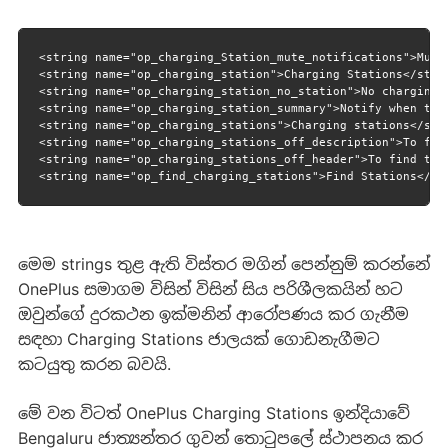
<string name="op_charging_Station_mute_notifications">Mute 
<string name="op_charging_station">Charging Stations</strin
<string name="op_charging_station_no_station">No charging s
<string name="op_charging_station_summary">Notify when ther
<string name="op_charging_stations">Charging stations</stri
<string name="op_charging_stations_off_description">To fin
<string name="op_charging_stations_off_header">To find the
<string name="op_find_charging_stations">Find Stations</st
මෙම strings තුළ ඇති විස්තර මගින් පෙන්නුම් කරන්නේ
OnePlus සමාගම විසින් විසින් සිය පරිශීලකයින් හට
ඔවුන්ගේ දුරකථන ඉක්මනින් ආරෝපණය කර ගැනීම
සඳහා Charging Stations ජාලයක් ගොඩනැගීමට
කටයුතු කරන බවයි.
මේ වන විටත් OnePlus Charging Stations ඉන්දියාවේ
Bengaluru ජාත්‍යන්තර ගුවන් තොටුපලේ ස්ථාපනය කර