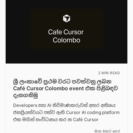
2 MIN READ
ශ්‍රී ලංකාවේ ප්‍රථම වරට පවත්වනු ලබන
Café Cursor Colombo event එක පිළිබඳව
දැනගනිමු
Developers සහ AI නිර්මාණකරුවන් අතර අතිශය
ජනප්‍රියත්වයට පත්ව ඇති Cursor AI coding platform
එක මගින් සංවිධානය කර න Café Cursor
මාස 8කට පෙර