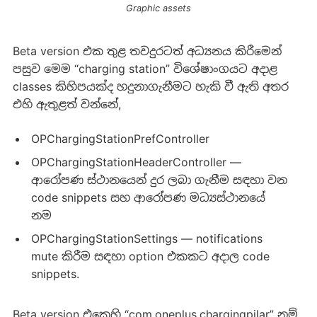
Graphic assets
Beta version එක තුළ තවදුරටත් අධ්‍යනය කිරීමෙන්
පසුව මෙම “charging station” විශේෂාංගයට අදාළ
classes කිහිපයක්ද හදුනාගැනීමට හැකි වී ඇති අතර
එහි ඇතුළත් වන්නේ,
OPChargingStationPrefController
OPChargingStationHeaderController —
ආරෝපණ ස්ථානයෙන් දුර ලබා ගැනීම සඳහා වන
code snippets සහ ආරෝපණ මධ්‍යස්ථානයේ
නම
OPChargingStationSettings — notifications
mute කිරීම සඳහා option එකකට අදාල code
snippets.
Beta version එකෙහි “com.oneplus.chargingpilar” නම්