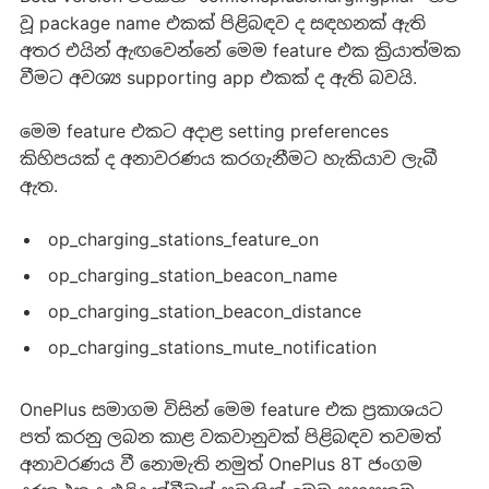
වූ package name එකක් පිළිබඳව ද සඳහනක් ඇති
අතර එයින් ඇඟවෙන්නේ මෙම feature එක ක්‍රියාත්මක
වීමට අවශ්‍ය supporting app එකක් ද ඇති බවයි.
මෙම feature එකට අදාළ setting preferences
කිහිපයක් ද අනාවරණය කරගැනීමට හැකියාව ලැබී
ඇත.
op_charging_stations_feature_on
op_charging_station_beacon_name
op_charging_station_beacon_distance
op_charging_stations_mute_notification
OnePlus සමාගම විසින් මෙම feature එක ප්‍රකාශයට
පත් කරනු ලබන කාළ වකවානුවක් පිළිබඳව තවමත්
අනාවරණය වී නොමැති නමුත් OnePlus 8T ජංගම