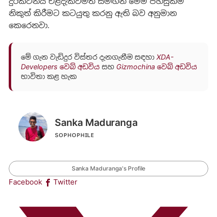
දුරකථනය එළිදැක්වීමත් සමඟින් මෙම පහසුකම
නිකුත් කිරීමට කටයුතු කරනු ඇති බව අනුමාන
කෙරෙනවා.
මේ ගැන වැඩිදුර විස්තර දැනගැනීම සඳහා
XDA-
Developers වෙබ් අඩවිය
සහ
Gizmochina වෙබ් අඩවිය
භාවිතා කළ හැක
Sanka Maduranga
sᴏᴘʜᴏᴘʜɪʟᴇ
Sanka Maduranga's Profile
Facebook
Twitter