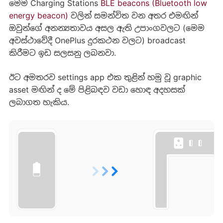
මෙම Charging Stations
BLE beacons (Bluetooth low
energy beacon)
වලින් සමන්විත වන අතර එමඟින්
ඔවුන්ගේ අනන්‍යතාවය අසල ඇති උපාංගවලට (මෙම
අවස්ථාවේදී OnePlus දුරකථන වලට) broadcast
කිරීමට ඉඩ සලසනු ලබනවා.
ඊට අමතරව settings app එක තුළින් හමු වූ graphic
asset මඟින් ද මේ පිළිබඳව වඩා හොඳ අදහසක්
ලබාගත හැකිය.