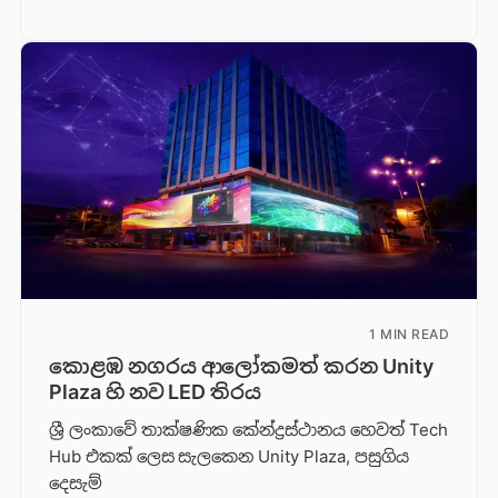
1 MIN READ
කොළඹ නගරය ආලෝකමත් කරන Unity
Plaza හි නව LED තිරය
ශ්‍රී ලංකාවේ තාක්ෂණික කේන්ද්‍රස්ථානය හෙවත් Tech
Hub එකක් ලෙස සැලකෙන Unity Plaza, පසුගිය
දෙසැම්