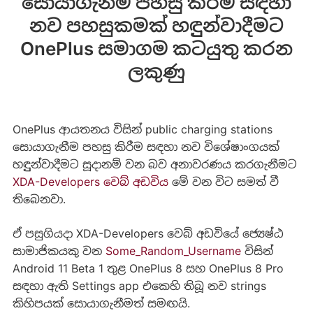
සොයාගැනීම පහසු කිරීම සඳහා
නව පහසුකමක් හඳුුන්වාදීමට
OnePlus සමාගම කටයුතු කරන
ලකුණු
OnePlus ආයතනය විසින් public charging stations
සොයාගැනීම පහසු කිරීම සඳහා නව විශේෂාංගයක්
හඳුුන්වාදීමට සූදානම් වන බව අනාවරණය කරගැනීමට
XDA-Developers වෙබ් අඩවිය
මේ වන විට සමත් වී
තිබෙනවා.
ඒ පසුගියදා XDA-Developers වෙබ් අඩවියේ ජ්‍යෙෂ්ඨ
සාමාජිකයකු වන
Some_Random_Username
විසින්
Android 11 Beta 1 තුළ OnePlus 8 සහ OnePlus 8 Pro
සඳහා ඇති Settings app එකෙහි තිබූ නව strings
කිහිපයක් සොයාගැනීමත් සමඟයි.