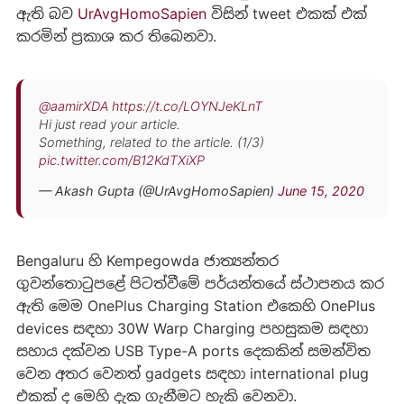
ඇති බව
UrAvgHomoSapien
විසින් tweet එකක් එක්
කරමින් ප්‍රකාශ කර තිබෙනවා.
@aamirXDA
https://t.co/LOYNJeKLnT
Hi just read your article.
Something, related to the article. (1/3)
pic.twitter.com/B12KdTXiXP
— Akash Gupta (@UrAvgHomoSapien)
June 15, 2020
Bengaluru හි Kempegowda ජාත්‍යන්තර
ගුවන්තොටුපළේ පිටත්වීමේ පර්යන්තයේ ස්ථාපනය කර
ඇති මෙම OnePlus Charging Station එකෙහි OnePlus
devices සඳහා 30W Warp Charging පහසුකම සඳහා
සහාය දක්වන USB Type-A ports දෙකකින් සමන්විත
වෙන අතර වෙනත් gadgets සඳහා international plug
එකක් ද මෙහි දැක ගැනීමට හැකි වෙනවා.