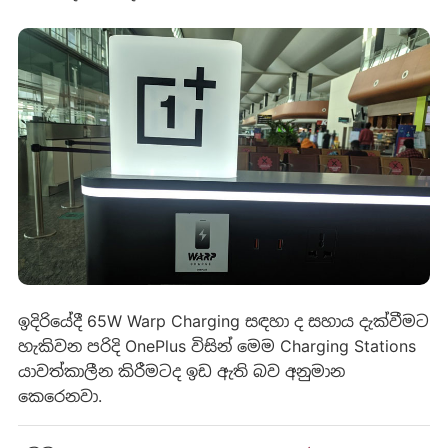
ඉදිරියේදී 65W Warp Charging සඳහා ද සහාය දැක්වීමට
හැකිවන පරිදි OnePlus විසින් මෙම Charging Stations
යාවත්කාලීන කිරීමටද ඉඩ ඇති බව අනුමාන
කෙරෙනවා.