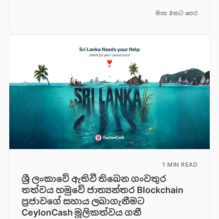
මාස 8කට පෙර
1 MIN READ
ශ්‍රී ලංකාවේ ඇතිවී තිබෙන ගංවතුර
තත්වය හමුවේ ජාත්‍යන්තර Blockchain
ප්‍රජාවගේ සහාය ලබාගැනීමට
CeylonCash මූලිකත්වය ග​නී