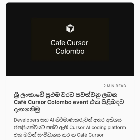
2 MIN READ
ශ්‍රී ලංකාවේ ප්‍රථම වරට පවත්වනු ලබන
Café Cursor Colombo event එක පිළිබඳව
දැනගනිමු
Developers සහ AI නිර්මාණකරුවන් අතර අතිශය
ජනප්‍රියත්වයට පත්ව ඇති Cursor AI coding platform
එක මගින් සංවිධානය කර න Café Cursor