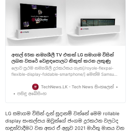
අඟල් 65ක නම්‍යශීලී TV එකක් LG සමාගම විසින්
ලබන වසරේ වෙළඳපොලට නිකුත් කරන ලකුණු
ලොව ප්‍රථම නම්‍යශීලී දුරකථනය ගැන[/royole-flexpai-
flexible-display-foldable-smartphone/] මෙන්ම Samsung
සමාගමවිසින් නිෂ්පාදනය කරනු ලබන නම්‍යශීලී ජංගම
දුරකථනය ගැනත්[/samsungs-foldable-smartphone-
TechNews.LK - Tech News සිංහලෙන්
with-infinity-flex-display-finally-unveiled/] අපිඔබව
පසිඳු අබේසිංහ
පසුගිය නොවැම්බර් මස දැනුවත් කළා මතක ඇති. ඔන්න
දැන්…
LG සමාගම විසින් දැන් සූදානම් වන්නේ මෙම rollable
display සංකල්පය ඔවුන්ගේ ජංගම දුරකථන වලටද
හඳුන්වාදීමට වන අතර ඒ අනුව 2021 මාර්තු මාසය වන