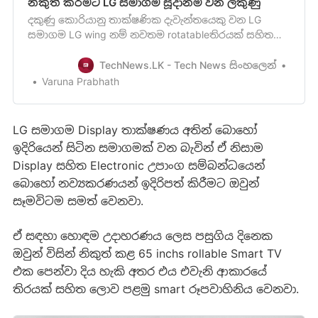
නිකුත් කිරීමට LG සමාගම සූදානම් වන ලකුණු
දකුණු කොරියානු තාක්ෂණික දැවැන්තයෙකු වන LG
සමාගම LG wing නම් නවතම rotatableතිරයක් සහිත
දුරකථනයක් වෙළඳපොලට නිකුත් කරන්නට ඔවුන්
කටයුතු කරමින් සිටින බව මේ වනවිට වාර්තා වෙනවා.
TechNews.LK - Tech News සිංහලෙන්
මෙම තොරතුරු තහවුරු කලේ දකුණු කොරියානු ප්‍රවෘත්ති
Varuna Prabhath
මූලාශ්‍රයක් වන ETnews වෙබ්අඩවිය
[https://www.etnews.com/20200511000263] වන අ…
LG සමාගම Display තාක්ෂණය අතින් බොහෝ
ඉදිරියෙන් සිටින සමාගමක් වන බැවින් ඒ නිසාම
Display සහිත Electronic උපාංග සම්බන්ධයෙන්
බොහෝ නව්‍යකරණයන් ඉදිරිපත් කිරීමට ඔවුන්
සෑමවිටම සමත් වෙනවා.
ඒ සඳහා හොඳම උදාහරණය ලෙස පසුගිය දිනෙක
ඔවුන් විසින් නිකුත් කළ 65 inchs rollable Smart TV
එක පෙන්වා දිය හැකි අතර එය එවැනි ආකාරයේ
තිරයක් සහිත ලොව පළමු smart රූපවාහිනිය වෙනවා.