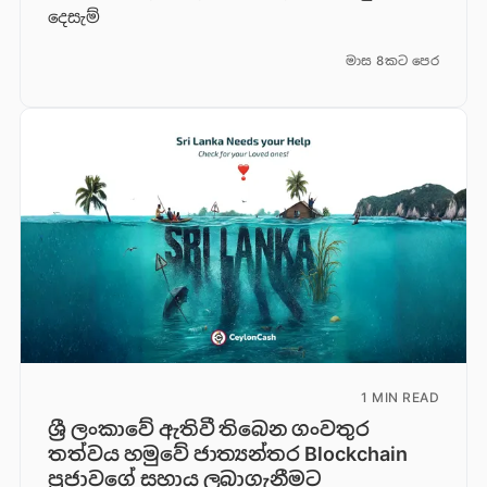
දෙසැම්
මාස 8කට පෙර
1 MIN READ
ශ්‍රී ලංකාවේ ඇතිවී තිබෙන ගංවතුර
තත්වය හමුවේ ජාත්‍යන්තර Blockchain
ප්‍රජාවගේ සහාය ලබාගැනීමට