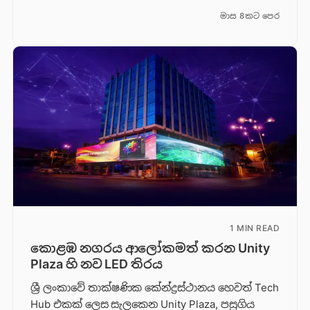
මාස 8කට පෙර
1 MIN READ
කොළඹ නගරය ආලෝකමත් කරන Unity
Plaza හි නව LED තිරය
ශ්‍රී ලංකාවේ තාක්ෂණික කේන්ද්‍රස්ථානය හෙවත් Tech
Hub එකක් ලෙස සැලකෙන Unity Plaza, පසුගිය