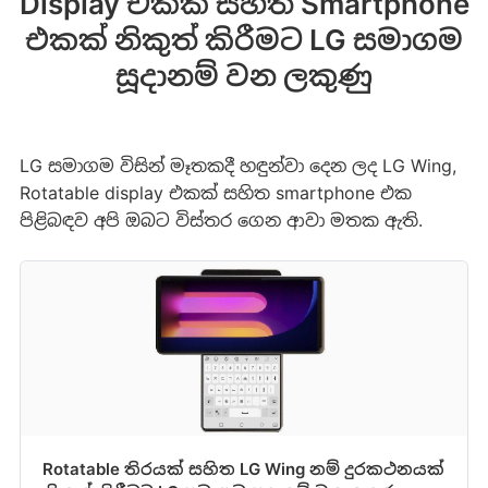
Display එකක් සහිත Smartphone
එකක් නිකුත් කිරීමට LG සමාගම
සූදානම් වන ලකුණු
LG සමාගම විසින් මෑතකදී හඳුන්වා දෙන ලද LG Wing,
Rotatable display එකක් සහිත smartphone එක
පිළිබඳව අපි ඔබට විස්තර ගෙන ආවා මතක ඇති.
Rotatable තිරයක් සහිත LG Wing නම් දුරකථනයක්