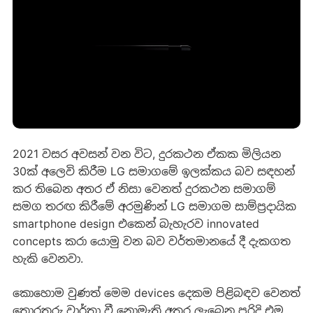
2021 වසර අවසන් වන විට, දුරකථන ඒකක මිලියන
30ක් අලෙවි කිරීම LG සමාගමේ ඉලක්කය බව සඳහන්
කර තිබෙන අතර ඒ නිසා වෙනත් දුරකථන සමාගම්
සමග තරඟ කිරීමේ අරමුණින් LG සමාගම සාම්ප්‍රදායික
smartphone design එකෙන් බැහැරව innovated
concepts කරා යොමු වන බව වර්තමානයේ දී දැකගත
හැකි වෙනවා.
කොහොම වුණත් මෙම devices දෙකම පිළිබඳව වෙනත්
තොරතුරු වාර්තා වී නොමැති අතර ලැබෙන පරිදි එම