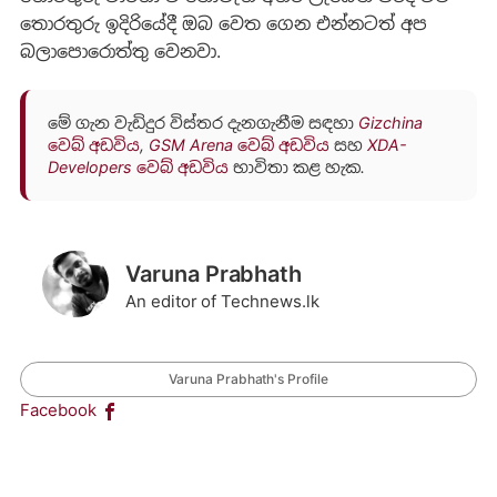
තොරතුරු ඉදිරියේදී ඔබ වෙත ගෙන එන්නටත් අප
බලාපොරොත්තු වෙනවා.
මේ ගැන වැඩිදුර විස්තර දැනගැනීම සඳහා
Gizchina
වෙබ් අඩවිය
,
GSM Arena වෙබ් අඩවිය
සහ
XDA-
Developers වෙබ් අඩවිය
භාවිතා කළ හැක.
Varuna Prabhath
An editor of Technews.lk
Varuna Prabhath's Profile
Facebook