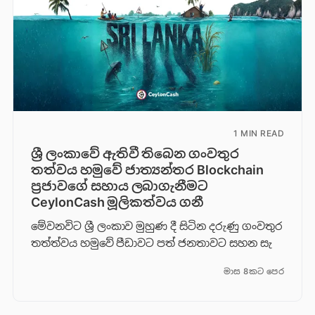
1 MIN READ
ශ්‍රී ලංකාවේ ඇතිවී තිබෙන ගංවතුර
තත්වය හමුවේ ජාත්‍යන්තර Blockchain
ප්‍රජාවගේ සහාය ලබාගැනීමට
CeylonCash මූලිකත්වය ග​නී
මේවනවිට ශ්‍රී ලංකාව මුහුණ දී සිටින දරුණු ගංවතුර
තත්ත්වය හමුවේ පීඩාවට පත් ජනතාවට සහන සැ
මාස 8කට පෙර