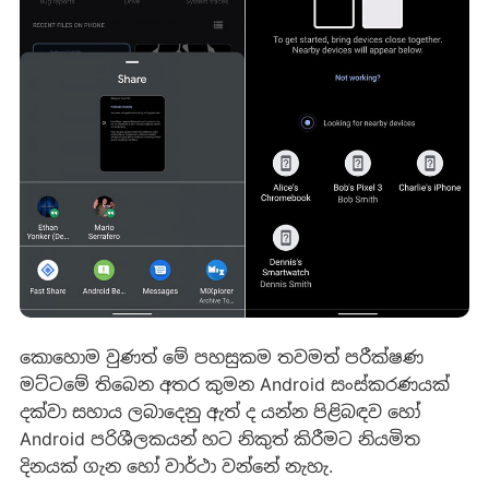
කොහොම වුණත් මේ පහසුකම තවමත් පරීක්ෂණ
මට්ටමේ තිබෙන අතර කුමන Android සංස්කරණයක්
දක්වා සහාය ලබාදෙනු ඇත් ද යන්න පිළිබඳව හෝ
Android පරිශීලකයන් හට නිකුත් කිරීමට නියමිත
දිනයක් ගැන හෝ වාර්ථා වන්නේ නැහැ.