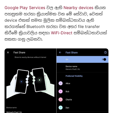
Google Play Services
වල ඇති
Nearby devices
කියන
පහසුකම හරහා ක්‍රියාත්මක වන මේ සේවාව, වෙනත්
device එකක් සමඟ මූලික සම්බන්ධතාවය ඇති
කරගන්නේ Bluetooth හරහා වන අතර file transfer
කිරීමේ ක්‍රියාවලිය සඳහා
WiFi-Direct
සම්බන්ධතාවයක්
සකසා ගනු ලබනවා.