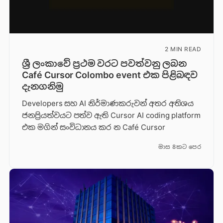
2 MIN READ
ශ්‍රී ලංකාවේ ප්‍රථම වරට පවත්වනු ලබන
Café Cursor Colombo event එක පිළිබඳව
දැනගනිමු
Developers සහ AI නිර්මාණකරුවන් අතර අතිශය
ජනප්‍රියත්වයට පත්ව ඇති Cursor AI coding platform
එක මගින් සංවිධානය කර න Café Cursor
මාස 8කට පෙර