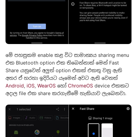
මේ පහසුකම enable කළ විට සාමාන්‍යය sharing menu
එක Bluetooth option එක තිබෙන්නාක් මෙන් Fast
Share යනුවෙන් අලුත් option එකක් එකතු වනු ඇති
අතර ඒ හරහා ඉදිරියට යෑමෙන් අවට ඇති වෙනත්
Android
,
iOS
,
WearOS
හෝ
ChromeOS
device එකකට
අදාල file එක share කරගැනීමේ හැකියාව ලැබෙනවා.