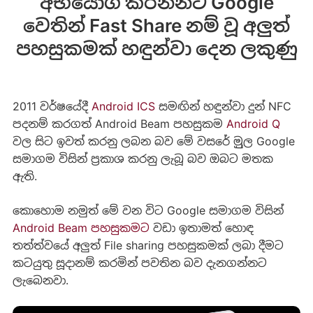
අභියෝග කරන්නට Google
වෙතින් Fast Share නම් වූ අලුත්
පහසුකමක් හඳුන්වා දෙන ලකුණු
2011 වර්ෂයේදී
Android ICS
සමඟින් හඳුන්වා දුන් NFC
පදනම් කරගත් Android Beam පහසුකම
Android Q
වල සිට ඉවත් කරනු ලබන බව මේ වසරේ මුුල Google
සමාගම විසින් ප්‍රකාශ කරනු ලැබූ බව ඔබට මතක
ඇති.
කොහොම නමුත් මේ වන විට Google සමාගම විසින්
Android Beam පහසුකමට
වඩා ඉතාමත් හොඳ
තත්ත්වයේ අලුත් File sharing පහසුකමක් ලබා දීමට
කටයුතු සූදානම් කරමින් පවතින බව දැනගන්නට
ලැබෙනවා.