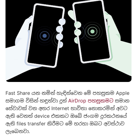
Fast Share යන නමින් හැඳින්වෙන මේ පහසුකම Apple
සමාගම විසින් හඳුන්වා දුන්
AirDrop පහසුකමට
සමාන
සේවාවක් වන අතර Internet භාවිතා නොකරමින් අවට
ඇති වෙනත් device එකකට ඔබේ ජංගම දුරකථනයේ
ඇති files transfer කිරීමට මේ හරහා ඔබට අවස්ථාව
ලැබෙනවා.