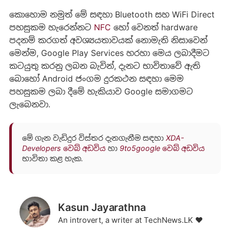
කොහොම නමුත් මේ සඳහා Bluetooth සහ WiFi Direct
පහසුකම හැරෙන්නට
NFC
හෝ වෙනත් hardware
පදනම් කරගත් අවශ්‍යයතාවයක් නොමැති නිසාවෙන්
මෙන්ම, Google Play Services හරහා මෙය ලබාදීමට
කටයුතු කරනු ලබන බැවින්, දැනට භාවිතාවේ ඇති
බොහෝ Android ජංගම දුරකථන සඳහා මෙම
පහසුකම ලබා දීමේ හැකියාව Google සමාගමට
ලැබෙනවා.
මේ ගැන වැඩිදුර විස්තර දැනගැනීම සඳහා
XDA-
Developers වෙබ් අඩවිය
හා
9to5google වෙබ් අඩවිය
භාවිතා කළ හැක.
Kasun Jayarathna
An introvert, a writer at TechNews.LK ❤️