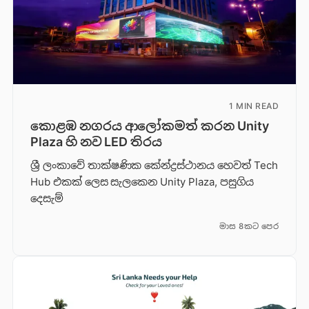
1 MIN READ
කොළඹ නගරය ආලෝකමත් කරන Unity
Plaza හි නව LED තිරය
ශ්‍රී ලංකාවේ තාක්ෂණික කේන්ද්‍රස්ථානය හෙවත් Tech
Hub එකක් ලෙස සැලකෙන Unity Plaza, පසුගිය
දෙසැම්
මාස 8කට පෙර