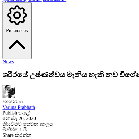
Preferences
News
ශරීරයේ උෂ්ණත්වය මැනිය හැකි නව විශේෂා
කතුවරයා
Varuna Prabhath
Publish කළේ
නොවැ 26, 2020
කියවීමට ගතවන කාලය
මිනිත්තු 1 යි
Share කරන්න