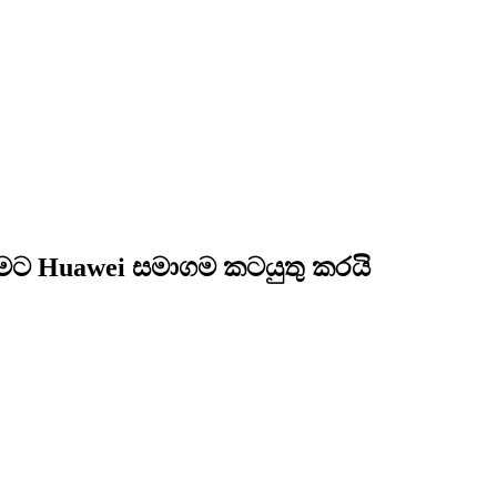
ීමට Huawei සමාගම කටයුතු කරයි