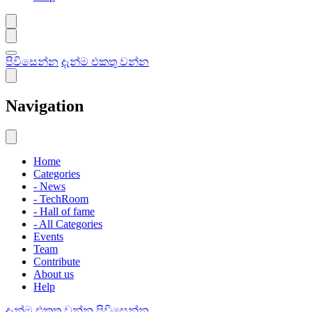
පිවිසෙන්න
දැන්ම එකතු වන්න
Navigation
Home
Categories
- News
- TechRoom
- Hall of fame
- All Categories
Events
Team
Contribute
About us
Help
දැන්ම එකතු වන්න
පිවිසෙන්න