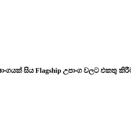
ංගයක් සිය Flagship උපාංග වලට එකතු කිර