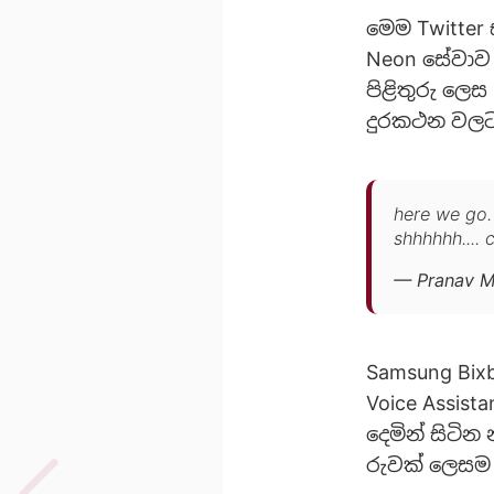
මෙම Twitter 
Neon සේවාව
පිළිතුරු ලෙ
දුරකථන වලට 
here we go.
shhhhhh.... 
— Pranav M
Samsung Bixby
Voice Assis
දෙමින් සිටින
රුවක් ලෙසම ප