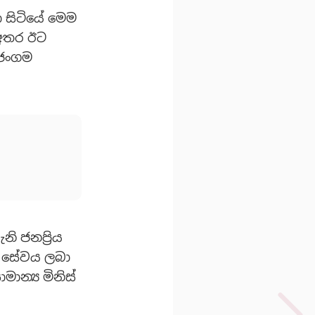
ා සිටියේ මෙම
අතර ඊට
 ජංගම
නි ජනප්‍රිය
ිය සේවය ලබා
ාන්‍ය මිනිස්