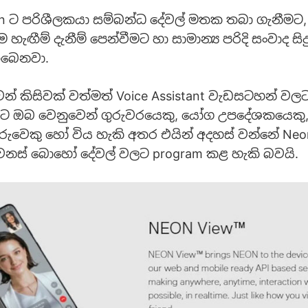
 ට පරිශීලකයා සම්බන්ධ දේවල් මතක තබා ගැනීමට, 
ම හැඟීම් දැනීම් පෙන්වීමට හා සාමාන්‍ය පරිදි සංවාද සිද
ිබෙනවා.
න් කිසිවක් වත්මත් Voice Assistant වැඩසටහන් ව
ට ඔබ වෙනුවෙන් ගුරුවරයෙකු, යෝග උපදේශකයෙකු
ුවෙකු හෝ විය හැකි අතර එයින් අදහස් වන්නේ Neo
නස් බොහෝ දේවල් වලට program කළ හැකි බවයි.