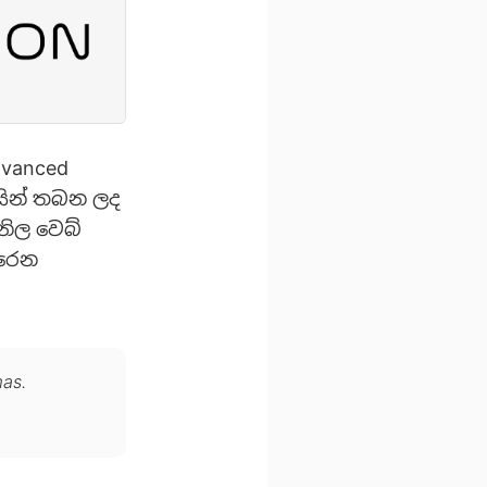
dvanced
ිසින් තබන ලද
නිල වෙබ්
ිරෙන
mas.