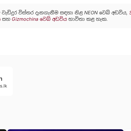
 වැඩිදුර විස්තර දැනගැනීම සඳහා නිළ NEON වෙබ් අඩවිය,
ය
සහ
Gizmochina වෙබ් අඩවිය
භාවිතා කළ හැක.
h
s.lk