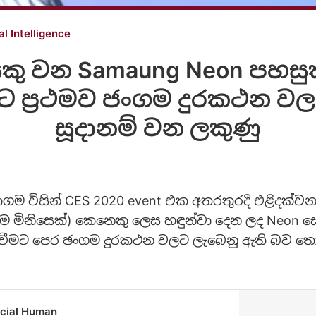
ial Intelligence
ෙකු වන Samaung Neon පහ
ට ප්‍රථමව ජංගම දුරකථන ව
සූදානම් වන ලකුණු
ම විසින් CES 2020 event එක අතරතුරදී එළිදක්වන ල
ම මිනිසෙක්) කෙනෙකු ලෙස හඳුන්වා දෙන ලද Neon 
වීමට පෙර ඡංගම දුරකථන වලට ලැබෙනු ඇති බව තොර
icial Human