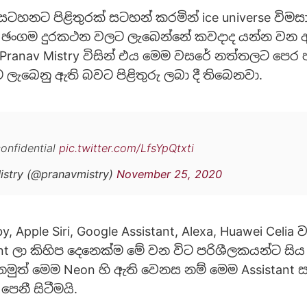
සටහනට පිළිතුරක් සටහන් කරමින් ice universe විමස
 ඡංගම දුරකථන වලට ලැබෙන්නේ කවදාද යන්න වන 
ස Pranav Mistry විසින් එය මෙම වසරේ නත්තලට පෙර
ලැබෙනු ඇති බවට පිළිතුරු ලබා දී තිබෙනවා.
confidential
pic.twitter.com/LfsYpQtxti
istry (@pranavmistry)
November 25, 2020
, Apple Siri, Google Assistant, Alexa, Huawei Celia වැ
tant ලා කිහිප දෙනෙක්ම මේ වන විට පරිශීලකයන්ට ස
 නමුත් මෙම Neon හි ඇති වෙනස නම් මෙම Assistant සාම
ෙනී සිටීමයි.