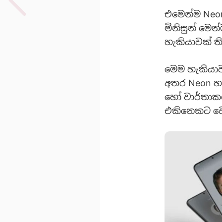
එමෙන්ම Neon
මිනිසුන් මෙන්
හැකියාවක් ත
මෙම හැකියාව
අතර Neon හ
හෝ වාර්තාකර
එකිනෙකට වෙ