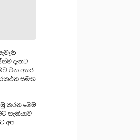
ැවැති
සේත්ම දැනට
න බව වන අතර
 දුරකථන සමඟ
ොමු කරන මෙම
මට හැකියාව
නට අප