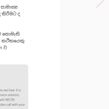
සාමාන්‍ය
ු කිරීමට ද
ලට නොමැති
, කථිකයෙකු
n ව