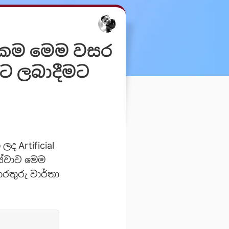
සුකම මෙම වසර
ලට ලබාදීමට
ද Artificial
සේවාව මෙම
තුරු වාර්තා