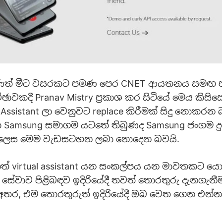
ත් මීට වසරකට පමණ පෙර CNET ආයතනය සමඟ ප
ඡාවකදී Pranav Mistry ප්‍රකාශ කර සිටියේ මෙය කිසි
 Assistant ලා වෙනුවට replace කිරීමක් සිදු නොකර
ක Samsung සමාගම යටතේ තිබුණද Samsung ජංගම
led ලෙස මෙම වැඩසටහන ලබා නොදෙන බවයි.
 virtual assistant යන සංකල්පය යන මාවතකට ය
ේවාව පිළිබඳව ඉදිරියේදී තවත් තොරතුරු දැනගැනී
අතර, එම තොරතුරුත් ඉදිරියේදී ඔබ වෙත ගෙන එන්