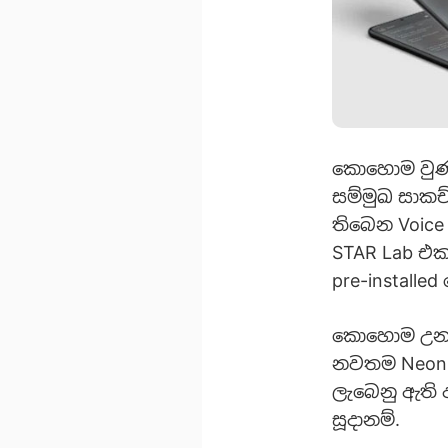
කොහොම වුණ
සම්මුඛ සාකච්
තිබෙන Voice
STAR Lab එ
pre-instal
කොහොම උනත්
නවතම Neon ස
ලැබෙනු ඇති 
සූදානම්.