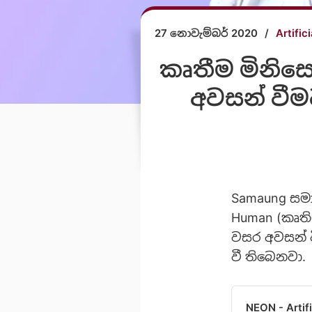
27 නොවැම්බර් 2020
/
Artific
කෘතීම මිනිස
අවසන් වීම
Samaung සමාග
Human (කෘති
වසර අවසන් 
වී තිබෙනවා.
NEON - Artif