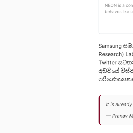
NEON is a comp
behaves like u
Samsung සමා
Research) L
Twitter සටහ
අඩවියේ විස්
පරිගණකගත මි
It is alread
— Pranav M