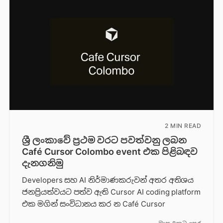
2 MIN READ
ශ්‍රී ලංකාවේ ප්‍රථම වරට පවත්වනු ලබන
Café Cursor Colombo event එක පිළිබඳව
දැනගනිමු
Developers සහ AI නිර්මාණකරුවන් අතර අතිශය
ජනප්‍රියත්වයට පත්ව ඇති Cursor AI coding platform
එක මගින් සංවිධානය කර න Café Cursor