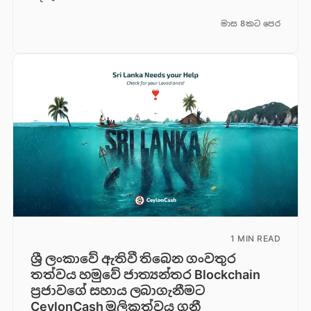
මාස 8කට පෙර
1 MIN READ
ශ්‍රී ලංකාවේ ඇතිවී තිබෙන ගංවතුර
තත්වය හමුවේ ජාත්‍යන්තර Blockchain
ප්‍රජාවගේ සහාය ලබාගැනීමට
CeylonCash මූලිකත්වය ග​නී