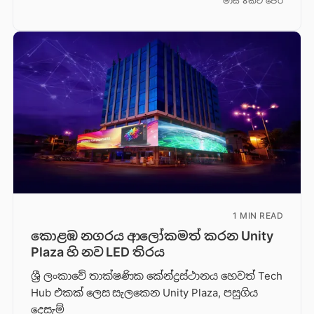
මාස 8කට පෙර
1 MIN READ
කොළඹ නගරය ආලෝකමත් කරන Unity
Plaza හි නව LED තිරය
ශ්‍රී ලංකාවේ තාක්ෂණික කේන්ද්‍රස්ථානය හෙවත් Tech
Hub එකක් ලෙස සැලකෙන Unity Plaza, පසුගිය
දෙසැම්