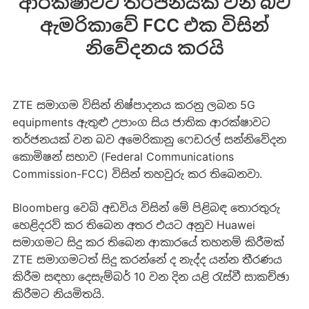
ආරක්ෂාවට තර්ජනයක් වන බව
ඇමරිකාවේ FCC එක විසින්
නිවේදනය කරයි
ZTE සමාගම විසින් නිෂ්පාදනය කරනු ලබන 5G
equipments ඇතුළු උපාංග සිය ජාතික ආරක්ෂාවට
තර්ජනයක් වන බව අමෙරිකානු ෆෙඩරල් සන්නිවේදන
කොමිෂන් සභාව (Federal Communications
Commission-FCC) විසින් තහවුරු කර තිබෙනවා.
Bloomberg වෙබ් අඩවිය විසින් මේ පිළිබඳ තොරතුරු
හෙළිදරව් කර තිබෙන අතර එයට අනුව Huawei
සමාගමට සිදු කර තිබෙන ආකාරයේ තහනම් කිරීමක්
ZTE සමාගමටත් සිදු කරන්නේ ද නැද්ද යන්න තීරණය
කිරීම සඳහා දෙසැම්බර් 10 වන දින යළි රැස්වී සාකච්ඡා
කිරීමට නියමිතයි.