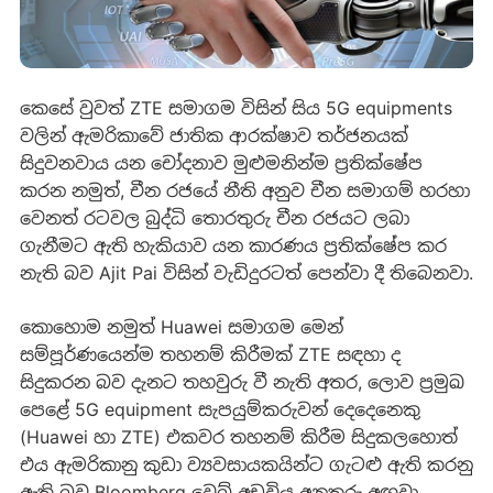
කෙසේ වුවත් ZTE සමාගම විසින් සිය 5G equipments
වලින් ඇමරිකාවේ ජාතික ආරක්ෂාව තර්ජනයක්
සිදුවනවාය යන චෝදනාව මුළුමනින්ම ප්‍රතික්ෂේප
කරන නමුත්, චීන රජයේ නීති අනුව චීන සමාගම් හරහා
වෙනත් රටවල බුද්ධි තොරතුරු චීන රජයට ලබා
ගැනීමට ඇති හැකියාව යන කාරණය ප්‍රතික්ෂේප කර
නැති බව Ajit Pai විසින් වැඩිදුරටත් පෙන්වා දී තිබෙනවා.
කොහොම නමුත් Huawei සමාගම මෙන්
සම්පූර්ණයෙන්ම තහනම් කිරීමක් ZTE සඳහා ද
සිදුකරන බව දැනට තහවුරු වී නැති අතර, ලොව ප්‍රමුඛ
පෙළේ 5G equipment සැපයුම්කරුවන් දෙදෙනෙකු
(Huawei හා ZTE) එකවර තහනම් කිරීම සිදුකලහොත්
එය ඇමරිකානු කුඩා ව්‍යවසායකයින්ට ගැටළු ඇති කරනු
ඇති බව Bloomberg වෙබ් අඩවිය අනතුරු අඟවා