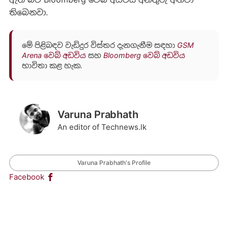
තිබෙනවා.
මේ පිළිබඳව වැඩිදුර විස්තර දැනගැනීම සඳහා
GSM
Arena වෙබ් අඩවිය
සහ
Bloomberg වෙබ් අඩවිය
භාවිතා කළ හැක.
Varuna Prabhath
An editor of Technews.lk
Varuna Prabhath's Profile
Facebook