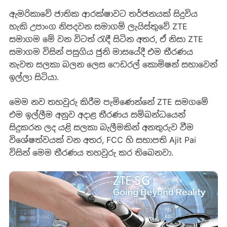
ඇමරිකාවේ ජාතික ආරක්ෂාවට තර්ජනයක් සිදුවිය
හැකි උපාංග නිපදවන සමාගම් ලැයිස්තුවේ ZTE
සමාගම මේ වන විටත් රැඳී සිටින අතර, ඒ නිසා ZTE
සමාගම විසින් පසුගිය ජුනි මාසයේදී එම තීරණය
නැවත සලකා බලන ලෙස ෆෙඩරල් කොමිෂන් සභාවෙන්
ඉල්ලා සිටියා.
මෙම නව තහවුරු කිරීම පැමිණෙන්නේ ZTE සමගමේ
එම ඉල්ලීම අනුව අදාළ තීරණය සම්බන්ධයෙන්
සිදුකරන ලද යළි සලකා බැලීමකින් අනතුරුව වීම
විශේෂත්වයක් වන අතර, FCC හි සභාපති Ajit Pai
විසින් මෙම තීරණය තහවුරු කර තිබෙනවා.