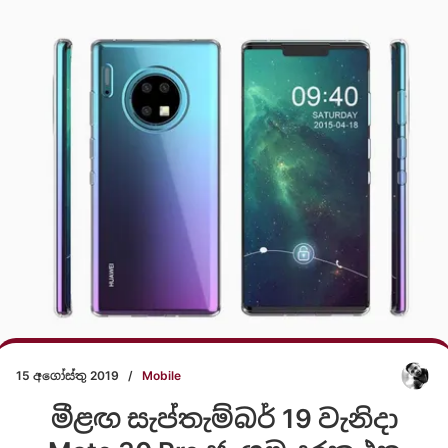
15 අගෝස්තු 2019
/
Mobile
මීළඟ සැප්තැම්බර් 19 වැනිදා