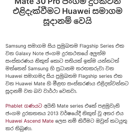
Mate 30 Pro ජංගම දුරකථන
එළිදැක්වීමට Huawei සමාගම
සූදානම් වෙයි
Samsung සමාගම සිය ප්‍රමුඛතම Flagship Series එක
වන Galaxy Note ජංගම දුරකථනයේ අලුත්ම
සංස්කරණය නිකුත් කොට සතියක් ඉක්ම යන්නටත්
මත්තෙන් Samsung හි ප්‍රධානම තරඟකරුවා වන
Huawei සමාගමද සිය ප්‍රමුඛතම Flagship series එක
වන Huawei Mate හි මීළඟ සංස්කරණය එළිදක්වන්නට
සූදානම් වන බව වාර්ථා වෙනවා.
Phablet ගණයට
අයිති Mate series එකේ පළමුවැනි
ජංගම දුරකතනය 2013 වර්ෂයේදී නිකුත් වූ අතර එය
Huawei Ascend Mate
ලෙස නම් කිරීමට ඔවුන් කටයුතු
කර තිබුණා.