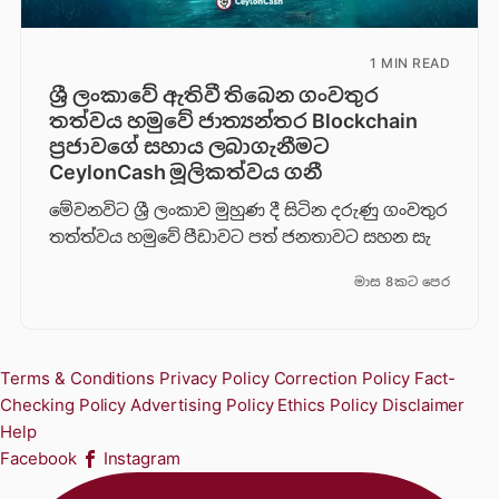
1 MIN READ
ශ්‍රී ලංකාවේ ඇතිවී තිබෙන ගංවතුර
තත්වය හමුවේ ජාත්‍යන්තර Blockchain
ප්‍රජාවගේ සහාය ලබාගැනීමට
CeylonCash මූලිකත්වය ග​නී
මේවනවිට ශ්‍රී ලංකාව මුහුණ දී සිටින දරුණු ගංවතුර
තත්ත්වය හමුවේ පීඩාවට පත් ජනතාවට සහන සැ
මාස 8කට පෙර
Terms & Conditions
Privacy Policy
Correction Policy
Fact-
Checking Policy
Advertising Policy
Ethics Policy
Disclaimer
Help
Facebook
Instagram