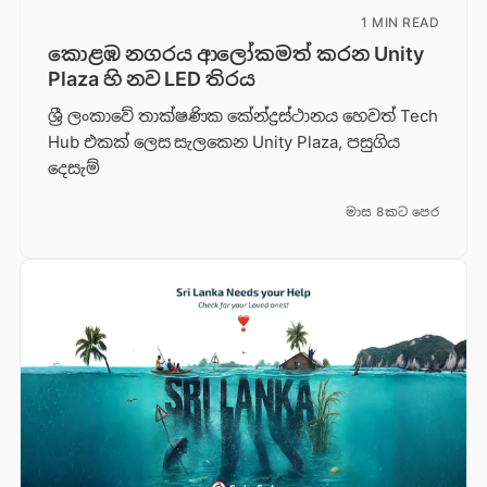
1 MIN READ
කොළඹ නගරය ආලෝකමත් කරන Unity
Plaza හි නව LED තිරය
ශ්‍රී ලංකාවේ තාක්ෂණික කේන්ද්‍රස්ථානය හෙවත් Tech
Hub එකක් ලෙස සැලකෙන Unity Plaza, පසුගිය
දෙසැම්
මාස 8කට පෙර