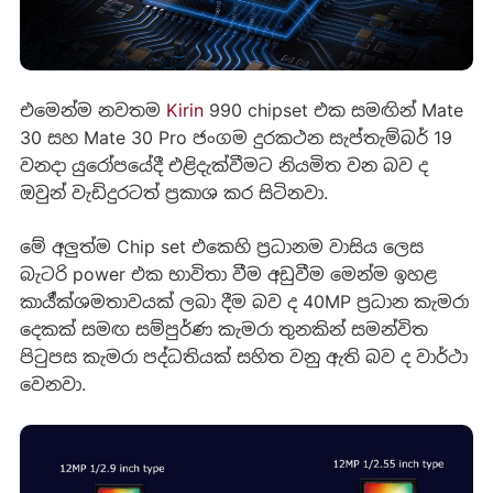
එමෙන්ම නවතම
Kirin
990 chipset එක සමඟින් Mate
30 සහ Mate 30 Pro ජංගම දුරකථන සැප්තැම්බර් 19
වනදා යුරෝපයේදී එළිදැක්වීමට නියමිත වන බව ද
ඔවුන් වැඩිදුරටත් ප්‍රකාශ කර සිටිනවා.
මේ අලුත්ම Chip set එකෙහි ප්‍රධානම වාසිය ලෙස
බැටරි power එක භාවිතා වීම අඩුවීම මෙන්ම ඉහළ
කාර්‍ය්ක්ශමතාවයක් ලබා දීම බව ද 40MP ප්‍රධාන කැමරා
දෙකක් සමඟ සම්පුර්ණ කැමරා තුනකින් සමන්විත
පිටුපස කැමරා පද්ධතියක් සහිත වනු ඇති බව ද වාර්ථා
වෙනවා.