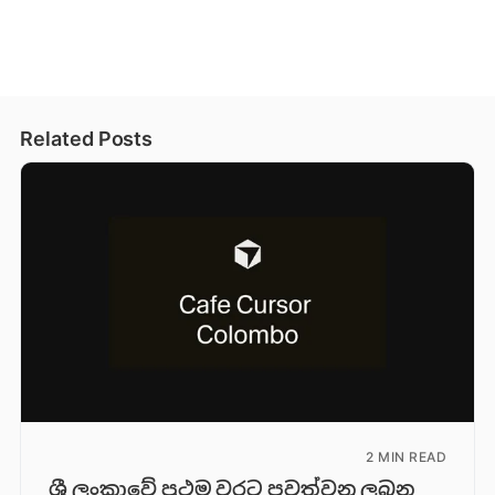
Related Posts
2 MIN READ
ශ්‍රී ලංකාවේ ප්‍රථම වරට පවත්වනු ලබන