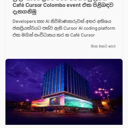
Café Cursor Colombo event එක පිළිබඳව
දැනගනිමු
Developers සහ AI නිර්මාණකරුවන් අතර අතිශය
ජනප්‍රියත්වයට පත්ව ඇති Cursor AI coding platform
එක මගින් සංවිධානය කර න Café Cursor
මාස 8කට පෙර