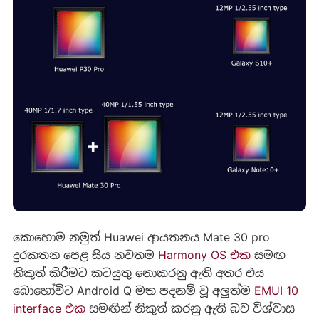
කොහොම නමුත් Huawei ආයතනය Mate 30 pro
දුරකතන පෙළ සිය නවතම
Harmony OS එක
සමඟ
නිකුත් කිරීමට කටයුතු නොකරනු ඇති අතර එය
බොහෝවිට Android Q මත පදනම් වූ අලුත්ම
EMUI 10
interface එක
සමඟින් නිකුත් කරනු ඇති බව විශ්වාස