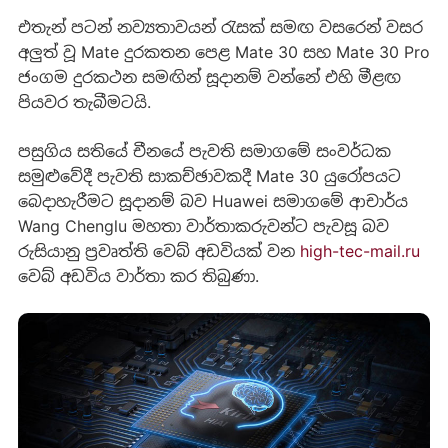
එතැන් පටන් නව්‍යතාවයන් රැසක් සමඟ වසරෙන් වසර
අලුත් වූ Mate දුරකතන පෙළ Mate 30 සහ Mate 30 Pro
ජංගම දුරකථන සමඟින් සූදානම් වන්නේ එහි මීළඟ
පියවර තැබීමටයි.
පසුගිය සතියේ චීනයේ පැවති සමාගමේ සංවර්ධක
සමුළුවේදී පැවති සාකච්ඡාවකදී Mate 30 යුරෝපයට
බෙදාහැරීමට සූදානම් බව Huawei සමාගමේ ආචාර්ය
Wang Chenglu මහතා වාර්තාකරුවන්ට පැවසූ බව
රුසියානු ප්‍රවෘත්ති වෙබ් අඩවියක් වන
high-tec-mail.ru
වෙබ් අඩවිය වාර්තා කර තිබුණා.