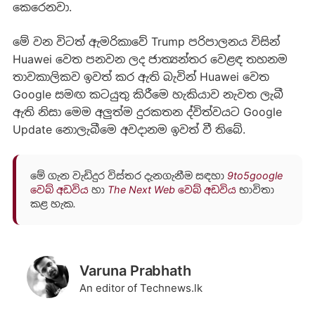
කෙරෙනවා.
මේ වන විටත් ඇමරිකාවේ Trump පරිපාලනය විසින්
Huawei වෙත පනවන ලද ජාත්‍යන්තර වෙළඳ තහනම
තාවකාලිකව ඉවත් කර ඇති බැවින් Huawei වෙත
Google සමඟ කටයුතු කිරීමෙ හැකියාව නැවත ලැබී
ඇති නිසා මෙම අලුත්ම දුරකතන ද්විත්වයට Google
Update නොලැබීමෙ අවදානම ඉවත් වී තිබේ.
මේ ගැන වැඩිදුර විස්තර දැනගැනීම සඳහා
9to5google
වෙබ් අඩවිය
හා
The Next Web වෙබ් අඩවිය
භාවිතා
කළ හැක.
Varuna Prabhath
An editor of Technews.lk