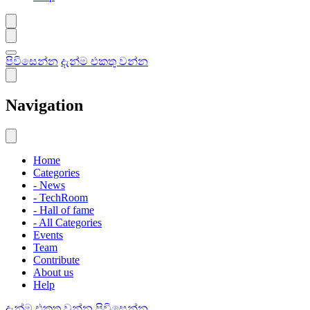
පිවිසෙන්න
දැන්ම එකතු වන්න
Navigation
Home
Categories
- News
- TechRoom
- Hall of fame
- All Categories
Events
Team
Contribute
About us
Help
දැන්ම එකතු වන්න
පිවිසෙන්න