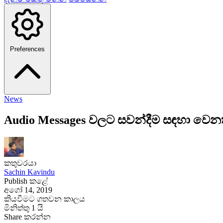
Preferences
News
Audio Messages වලට සවන්දීම සඳහා වෙ
කතුවරයා
Sachin Kavindu
Publish කළේ
අගෝ 14, 2019
කියවීමට ගතවන කාලය
මිනිත්තු 1 යි
Share කරන්න