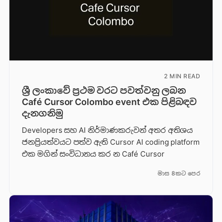
2 MIN READ
ශ්‍රී ලංකාවේ ප්‍රථම වරට පවත්වනු ලබන
Café Cursor Colombo event එක පිළිබඳව
දැනගනිමු
Developers සහ AI නිර්මාණකරුවන් අතර අතිශය
ජනප්‍රියත්වයට පත්ව ඇති Cursor AI coding platform
එක මගින් සංවිධානය කර න Café Cursor
මාස 8කට පෙර