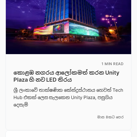
1 MIN READ
කොළඹ නගරය ආලෝකමත් කරන Unity
Plaza හි නව LED තිරය
ශ්‍රී ලංකාවේ තාක්ෂණික කේන්ද්‍රස්ථානය හෙවත් Tech
Hub එකක් ලෙස සැලකෙන Unity Plaza, පසුගිය
දෙසැම්
මාස 8කට පෙර