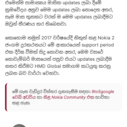
එමෙන්ම සාමාන්‍යය මාසික updates ලබා දීමේ
ක්‍රමවේදය අනුව මෙම updates ලබා නොදෙන අතර,
සෑම මාස තුනකට වරක් ම මෙම updates ලබාදීමට
ඔවුන් තීරණය කර තිබෙනවා.
කොහොම නමුත් 2017 වර්ෂයේදී නිකුත් කළ Nokia 2
ජංගම දුරකථනයට මේ ආකාරයෙන් support period
එක දීර්ඝ වීමක් සිදු නොවන අතර, මෙම වසරේ
නොවැම්බර් මාසයෙන් පසුව එයට updates ලබාදීම
නතර කිරීමට HMD Global සමාගම කටයුතු කරනු
ලබන බව වාර්ථා වෙනවා.
මේ ගැන වැඩිදුර විස්තර දැනගැනීම සඳහා
9to5google
වෙබ් අඩවිය
හා
නිළ Nokia Community එක
භාවිතා
කළ හැක.