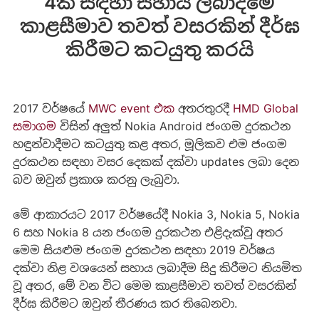
4ක් සඳහා සහාය ලබාදීමේ
කාළසීමාව තවත් වසරකින් දීර්ඝ
කිරීමට කටයුතු කරයි
2017 වර්ෂයේ
MWC event එක
අතරතුරදී
HMD Global
සමාගම
විසින් අලුත් Nokia Android ජංගම දුරකථන
හඳුන්වාදීමට කටයුතු කළ අතර, මූලිකව එම ජංගම
දුරකථන සඳහා වසර දෙකක් දක්වා updates ලබා දෙන
බව ඔවුන් ප්‍රකාශ කරනු ලැබුවා.
මේ ආකාරයට 2017 වර්ෂයේදී Nokia 3, Nokia 5, Nokia
6 සහ Nokia 8 යන ජංගම දුරකථන එළිදැක්වූ අතර
මෙම සියළුම ජංගම දුරකථන සඳහා 2019 වර්ෂය
දක්වා නිළ වශයෙන් සහාය ලබාදීම සිදු කිරීමට නියමිත
වූ අතර, මේ වන විට මෙම කාළසීමාව තවත් වසරකින්
දීර්ඝ කිරීමට ඔවුන් තීරණය කර තිබෙනවා.