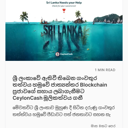
1 MIN READ
ශ්‍රී ලංකාවේ ඇතිවී තිබෙන ගංවතුර
තත්වය හමුවේ ජාත්‍යන්තර Blockchain
ප්‍රජාවගේ සහාය ලබාගැනීමට
CeylonCash මූලිකත්වය ග​නී
මේවනවිට ශ්‍රී ලංකාව මුහුණ දී සිටින දරුණු ගංවතුර
තත්ත්වය හමුවේ පීඩාවට පත් ජනතාවට සහන සැ
මාස 8කට පෙර