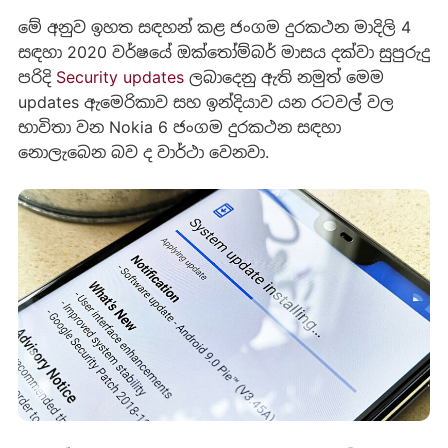
මේ අනුව ඉහත සඳහන් කළ ජංගම දුරකථන මාදිලි 4
සඳහා 2020 වර්ෂයේ ඔක්තෝම්බර් මාසය දක්වා සුපුරුදු
පරිදි
Security updates
ලබාදෙනු ඇති නමුත් මෙම
updates ඇමෙරිකාව සහ ඉන්දියාව යන රටවල් වල
භාවිතා වන Nokia 6 ජංගම දුරකථන සඳහා
නොලැබෙන බව ද වාර්ථා වෙනවා.