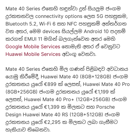
Mate 40 Series එකෙහි හඳුන්වා දුන් සියලුම ජංගම
දුරකතනවල connectivity options ලෙස 5G පහසුකම,
Bluetooth 5.2, Wi-Fi 6 සහ NFC පහසුකම් අන්තර්ගත
වන අතර, මෙම devices සියල්ලම Android 10 පදනම්
කරගත් EMUI 11 මගින් බලගැන්වෙන අතර මෙහි
Google Mobile Services
නොමැති අතර ඒ වෙනුවට
Huawei Mobile Services
අඩංගු වෙනවා.
Mate 40 Series එකෙහි මිල ගණන් පිළිබඳව අවධානය
යොමු කිරීමේදී, Huawei Mate 40 (8GB+128GB) ජංගම
දුරකතනය යුරෝ €899 ක් ලෙසත්, Huawei Mate 40 Pro
(8GB+256GB) ජංගම දුරකතනය යුරෝ €1,199 ක්
ලෙසත්, Huawei Mate 40 Pro+ (12GB+256GB) ජංගම
දුරකතනය යුරෝ €1,399 ක මිලකට සහ Porsche
Design Huawei Mate 40 RS (12GB+512GB) ජංගම
දුරකතනය යුරෝ €2,295 ක මිලකට ලබා ගැනීමට
හැකියාව තිබෙනවා.