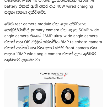
එමෙන්ම, Mate 40 ජංගම දුරකතනයෙහි 4200mAh
battery එකක් ඇති අතර එය 40W wired charging
සඳහා සහාය දක්වනවා.
මෙහි rear camera module එක දෙස අවධානය
යොමුකිරීමේදී, primary camera එක ලෙස 50MP wide
angle camera එකක්, 16MP ultra-wide angle camera
එකක් සහ OIS වලින් සමන්විත 8MP telephoto camera
එකක් අන්තර්ගත වන අතර මෙහි front camera එක
සඳහා 13MP wide angle camera එකක් දැකගැනීමට
හැකියාව ලැබෙනවා.