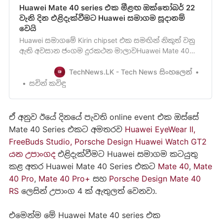
Huawei Mate 40 series එක මීළඟ ඔක්තෝබර් 22
වැනි දින එළිදැක්වීමට Huawei සමාගම සූදානම්
වෙයි
Huawei සමාගමේ Kirin chipset එක සමඟින් නිකුත් වනු
ඇති අවසාන ජංගම දුරකථන මාලාවHuawei Mate 40
ජංගම දුරකථන මාලාව වනු ඇති බව මීට පෙර
අවස්ථාවක අපි ඔබව දැනුවත් කළාමතක ඇති. HiSilicon
TechNews.LK - Tech News සිංහලෙන්
Kirin chip එකක් සමඟින් නිකුත් වන අවසාන ජංගම
සචින් කවිඳු
දුරකථනය Huawei Mate 40ජංගම දුරකථනය වනු ඇති
බව වාර්තා වෙයිHuawei සමාගම සහ ඇමෙර…
ඒ අනුව ඊයේ දිනයේ පැවති online event එක ඔස්සේ
Mate 40 Series එකට අමතරව
Huawei EyeWear II,
FreeBuds Studio, Porsche Design Huawei Watch GT2
යන උපාංගද
එළිදැක්වීමට Huawei සමාගම කටයුතු
කළ අතර Huawei Mate 40 Series එකට
Mate 40
,
Mate
40 Pro
,
Mate 40 Pro+
සහ
Porsche Design Mate 40
RS
ලෙසින් උපාංග 4 ක් ඇතුලත් වෙනවා.
එමෙන්ම මේ Huawei Mate 40 series එක