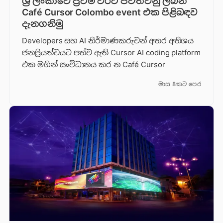
ශ්‍රී ලංකාවේ ප්‍රථම වරට පවත්වනු ලබන
Café Cursor Colombo event එක පිළිබඳව
දැනගනිමු
Developers සහ AI නිර්මාණකරුවන් අතර අතිශය
ජනප්‍රියත්වයට පත්ව ඇති Cursor AI coding platform
එක මගින් සංවිධානය කර න Café Cursor
මාස 8කට පෙර