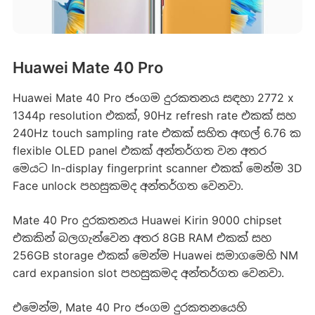
Huawei Mate 40 Pro
Huawei Mate 40 Pro ජංගම දුරකතනය සඳහා 2772 x
1344p resolution එකක්, 90Hz refresh rate එකක් සහ
240Hz touch sampling rate එකක් සහිත අඟල් 6.76 ක
flexible OLED panel එකක් අන්තර්ගත වන අතර
මෙයට In-display fingerprint scanner එකක් මෙන්ම 3D
Face unlock පහසුකමද අන්තර්ගත වෙනවා.
Mate 40 Pro දුරකතනය Huawei Kirin 9000 chipset
එකකින් බලගැන්වෙන අතර 8GB RAM එකක් සහ
256GB storage එකක් මෙන්ම Huawei සමාගමෙහි NM
card expansion slot පහසුකමද අන්තර්ගත වෙනවා.
එමෙන්ම, Mate 40 Pro ජංගම දුරකතනයෙහි