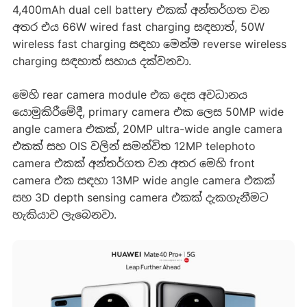
4,400mAh dual cell battery එකක් අන්තර්ගත වන
අතර එය 66W wired fast charging සඳහාත්, 50W
wireless fast charging ස‍ඳහා මෙන්ම reverse wireless
charging සඳහාත් සහාය දක්වනවා.
මෙහි rear camera module එක දෙස අවධානය
යොමුකිරීමේදී, primary camera එක ලෙස 50MP wide
angle camera එකක්, 20MP ultra-wide angle camera
එකක් සහ OIS වලින් සමන්විත 12MP telephoto
camera එකක් අන්තර්ගත වන අතර මෙහි front
camera එක සඳහා 13MP wide angle camera එකක්
සහ 3D depth sensing camera එකක් දැකගැනීමට
හැකියාව ලැබෙනවා.