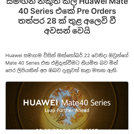
සමඟින් නිකුත් කල Huawei Mate
40 Series එකේ Pre Orders
තත්පර 28 ක් තුළ අලෙවි වී
අවසන් වෙයි
Huawei සමාගම විසින් ඔක්තෝබර් 22 වෙනිදා ඔවුන්ගේ
Mate 40 Series එක එළිදැක්වීමට නියමිත බව මින්
පෙර ලිපියකින් අප ඔබව දැනුවත් කළා මතක ඇති.