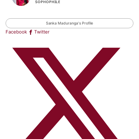
sᴏᴘʜᴏᴘʜɪʟᴇ
Sanka Maduranga's Profile
Facebook
Twitter