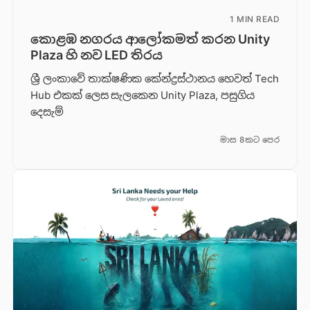
1 MIN READ
කොළඹ නගරය ආලෝකමත් කරන Unity
Plaza හි නව LED තිරය
ශ්‍රී ලංකාවේ තාක්ෂණික කේන්ද්‍රස්ථානය හෙවත් Tech
Hub එකක් ලෙස සැලකෙන Unity Plaza, පසුගිය
දෙසැම්
මාස 8කට පෙර