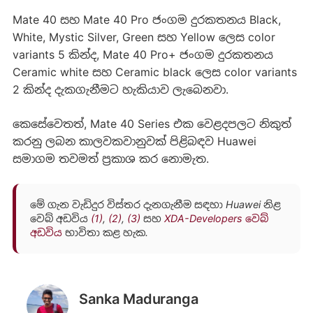
Mate 40 සහ Mate 40 Pro ජංගම දුරකතනය Black,
White, Mystic Silver, Green සහ Yellow ලෙස color
variants 5 කින්ද, Mate 40 Pro+ ජංගම දුරකතනය
Ceramic white සහ Ceramic black ලෙස color variants
2 කින්ද දැකගැනීමට හැකියාව ලැබෙනවා.
කෙසේවෙතත්, Mate 40 Series එක වෙළදපලට නිකුත්
කරනු ලබන කාලවකවානුවක් පිළිබඳව Huawei
සමාගම තවමත් ප්‍රකාශ කර නොමැත.
මේ ගැන වැඩිදුර විස්තර දැනගැනීම සඳහා Huawei නිළ
වෙබ් අඩවිය
(1)
,
(2)
,
(3)
සහ
XDA-Developers වෙබ්
අඩවිය
භාවිතා කළ හැක.
Sanka Maduranga