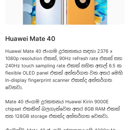
Huawei Mate 40
Huawei Mate 40 ජංගම දුරකතනය සඳහා 2376 x
1080p resolution එකක්, 90Hz refresh rate එකක් සහ
240Hz touch sampling rate එකක් සහිත අඟල් 6.5 ක
flexible OLED panel එකක් අන්තර්ගත වන අතර මෙහි
In-display fingerprint scanner එකක්ද අන්තර්ගත
වෙනවා.
Mate 40 ජංගම දුරකතනය Huawei Kirin 9000E
chipset එකකින් බලගැන්වෙන අතර 8GB RAM එකක්
සහ 128GB storage එකක්ද අන්තර්ගත වෙනවා.