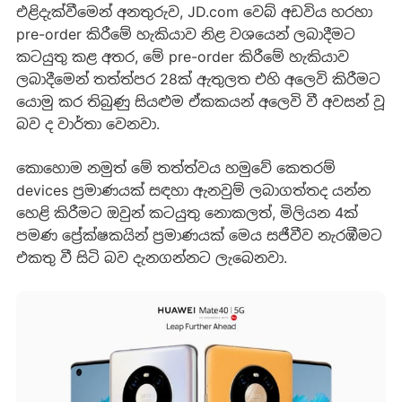
එළිදැක්වීමෙන් අනතුරුව, JD.com වෙබ් අඩවිය හරහා
pre-order කිරීමේ හැකියාව නිළ වශයෙන් ලබාදීමට
කටයුතු කළ අතර, මේ pre-order කිරීමේ හැකියාව
ලබාදීමෙන් තත්ත්පර 28ක් ඇතුලත එහි අලෙවි කිරීමට
යොමු කර තිබුණු සියළුම ඒකකයන් අලෙවි වී අවසන් වූ
බව ද වාර්තා වෙනවා.
කොහොම නමුත් මේ තත්ත්වය හමුවේ කෙතරම්
devices ප්‍රමාණයක් සඳහා ඇනවුම් ලබාගත්තද යන්න
හෙළි කිරීමට ඔවුන් කටයුතු නොකලත්, මිලියන 4ක්
පමණ ප්‍රේක්ෂකයින් ප්‍රමාණයක් මෙය සජීවීව නැරඹීමට
එකතු වී සිටි බව දැනගන්නට ලැබෙනවා.