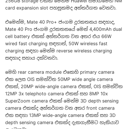
256GB storage එකක් මෙන්ම Huawei සමාගමෙහි NM
card expansion slot පහසුකමද අන්තර්ගත වෙනවා.
එමෙන්ම, Mate 40 Pro+ ජංගම දුරකතනය සඳහාද,
Mate 40 Pro ජංගම දුරකතනයේ මෙන් 4,400mAh dual
cell battery එකක් අන්තර්ගත වන අතර එය 66W
wired fast charging සඳහාත්, 50W wireless fast
charging ස‍ඳහා මෙන්ම reverse wireless charging
සඳහාද සහාය දක්වනවා.
මෙහි rear camera module එකෙහි primary camera
එක ලෙස OIS සමන්විත 50MP wide angle camera
එකක්, 20MP wide-angle camera එකක්, OIS සමන්විත
12MP 3x telephoto camera එකක් සහ 8MP 10x
SuperZoom camera එකක් මෙන්ම 3D depth sensing
camera එකක්ද අන්තර්ගත වන අතර front camera
එක සඳහා 13MP wide-angle camera එකක් සහ 3D
depth sensing camera එකක්ද දැකගැනීමට හැකියාව