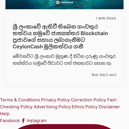
1 MIN READ
ශ්‍රී ලංකාවේ ඇතිවී තිබෙන ගංවතුර
තත්වය හමුවේ ජාත්‍යන්තර Blockchain
ප්‍රජාවගේ සහාය ලබාගැනීමට
CeylonCash මූලිකත්වය ග​නී
මේවනවිට ශ්‍රී ලංකාව මුහුණ දී සිටින දරුණු ගංවතුර
තත්ත්වය හමුවේ පීඩාවට පත් ජනතාවට සහන සැ
මාස 8කට පෙර
Terms & Conditions
Privacy Policy
Correction Policy
Fact-
Checking Policy
Advertising Policy
Ethics Policy
Disclaimer
Help
Facebook
Instagram