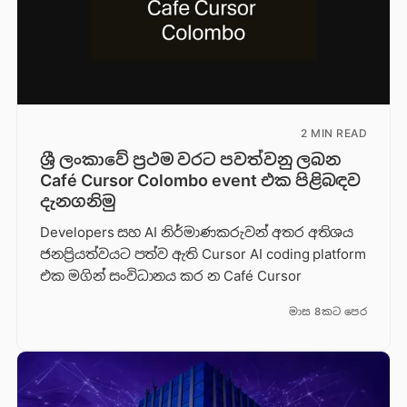
2 MIN READ
ශ්‍රී ලංකාවේ ප්‍රථම වරට පවත්වනු ලබන
Café Cursor Colombo event එක පිළිබඳව
දැනගනිමු
Developers සහ AI නිර්මාණකරුවන් අතර අතිශය
ජනප්‍රියත්වයට පත්ව ඇති Cursor AI coding platform
එක මගින් සංවිධානය කර න Café Cursor
මාස 8කට පෙර