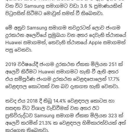
වන විට Samsung සමාගමට වඩා 3.6 % ප්‍රමාණයකින්
පිටුපසින් සිටීමට මොවුන් සමත් වී තිබෙනවා.
මේ අනුව Samsung සමාගම තවදුරටත් ලොව ජංගම
දුරකථන අලෙවියේ ප්‍රමුඛයා වන අතර දෙවැනි ස්ථානයේ
Huawei සමාගමත්, තෙවැනි ස්ථානයේ Apple සමාගමත්
පසු වෙනවා.
2019 වර්ෂයේදී ජංගම දුරකථන ඒකක මිලියන 251 ක්
අලෙවි කිරීමට Huawei සමාගමට හැකි වී ඇති අතර
එය සම්පූර්ණ ජංගම දුරකථන වෙළඳපොලෙන් 17.7%
වෙළඳපල කොටසක් වන බව දැකගත හැකි වෙනවා.
තවද එය 2018 දී තිබූ 14.4% වෙළඳපල කොටස හා
සසඳන විට විශාල වැඩිවීමක් වන අතර ඊට
ප්‍රතිවිරුද්ධව Samsung සමාගම ඒකක මිලියන 323 ක්
අලෙවි කරමින් 21.3% ක වෙළඳපල හිමිකාරත්වයක් අත්
කරගෙන තිබෙනවා.