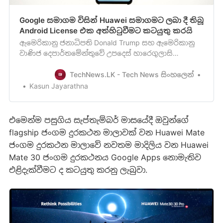
Google සමාගම විසින් Huawei සමාගමට ලබා දී තිබූ
Android License එක අත්හිටුවීමට කටයුතු කරයි
ඇමෙරිකානු ජනාධිපති Donald Trump සහ ඇමෙරිකානු
වාණිජ දෙපාර්තමේන්තුවේ උපදෙස් හාරෙගුලාසි
නිසාවෙන්, Google සමාගම විසින් Huawei
සමාගම[https://en.wikipedia.org/wiki/Huawei] ඇතුළු
TechNews.LK - Tech News සිංහලෙන්
තවත් ආයතන 70ක් සමඟින් සිදු කළ වෙළඳකටයුතු
Kasun Jayarathna
නවතා දැමීමට තීරණය කර තිබෙනවා. ඇමෙරිකානු රජය
විසින් Huawei සමාගම ඇතුළු එහි අනුබද්ධිත…
එමෙන්ම පසුගිය සැප්තැම්බර් මාසයේදී ඔවුන්ගේ
flagship ජංගම දුරකථන මාලාවක් වන Huawei Mate
ජංගම දුරකථන මාලාවේ නවතම මාදිලිය වන Huawei
Mate 30 ජංගම දුරකථනය Google Apps නොමැතිව
එළිදැක්වීමට ද කටයුතු කරනු ලැබුවා.