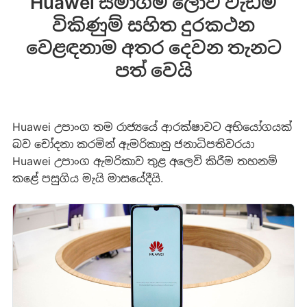
Huawei සමාගම ලොව වැඩිම
විකිණුම් සහිත දුරකථන
වෙළඳනාම අතර දෙවන තැනට
පත් වෙයි
Huawei උපාංග තම රාජ්‍යයේ ආරක්ෂාවට අභියෝගයක්
බව චෝදනා කරමින් ඇමරිකානු ජනාධිපතිවරයා
Huawei උපාංග ඇමරිකාව තුළ අලෙවි කිරීම තහනම්
කළේ පසුගිය මැයි මාසයේදීයි.