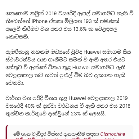
කොහොම නමුත් 2019 වසරේදී ඇපල් සමාගමට හැකි වී
තිබෙන්නේ iPhone ඒකක මිලියන 193 ක් පමණක්
අලෙවි කිරීමට වන අතර එය 13.6% ක වෙළඳපල
කොටසකි.
ඇමරිකානු තහනම මධ්‍යයේ වුවද Huawei සමාගම සිය
ස්ථාවරත්වය රැක ගැනීමට සමත් වී ඇති අතර එයට
හේතුව වී ඇත්තේ චීනය තුළ Huawei සමාගමට ඇති
වෙළඳපොල තව තවත් පුළුල් වීම බව දැකගත හැකි
වෙනවා.
වාර්තා වන පරිදි චීනය තුළ Huawei වෙළඳපොල 2019
වසරේදී 40% ක් දක්වා වර්ධනය වී ඇති අතර එය 2018
තුන්වන කාර්තුවේ දැක්වුනේ 23% ක් ලෙසයි.
මේ ගැන වැඩිදුර විස්තර දැනගැනීම සඳහා
Gizmochina