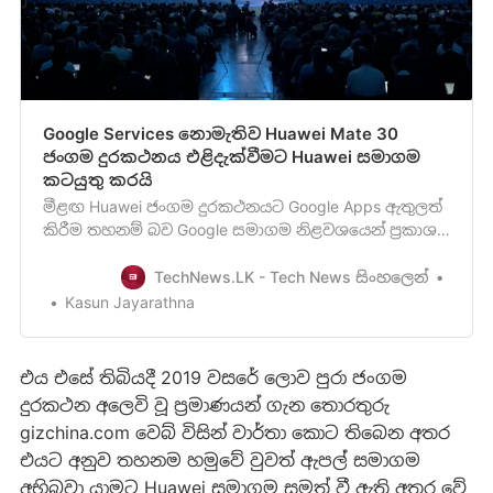
Google Services නොමැතිව Huawei Mate 30
ජංගම දුරකථනය එළිදැක්වීමට Huawei සමාගම
කටයුතු කරයි
මීළඟ Huawei ජංගම දුරකථනයට Google Apps ඇතුලත්
කිරීම තහනම් බව Google සමාගම නිළවශයෙන් ප්‍රකාශ
කළ බව පසුගිය අගෝස්තු මාසයේදී අපි ඔබව දැනුවත්
කරන්නට කටයුතු කළාමතක ඇති. මීළඟ Huawei ජංගම
TechNews.LK - Tech News සිංහලෙන්
දුරකථනයට Google Apps ඇතුලත් කිරීම තහනම් බව
Kasun Jayarathna
Google සමාගම නිළවශයෙන් ප්‍රකාශ කරයිචීනය හා
ඇමෙරිකාව අතර ඇති වූ වෙළඳ යුද්ධය…
එය එසේ තිබියදී 2019 වසරේ ලොව පුරා ජංගම
දුරකථන අලෙවි වූ ප්‍රමාණයන් ගැන තොරතුරු
gizchina.com වෙබ් විසින් වාර්තා කොට තිබෙන අතර
එයට අනුව තහනම හමුවේ වුවත් ඇපල් සමාගම
අභිබවා යාමට Huawei සමාගම සමත් වී ඇති අතර වේ