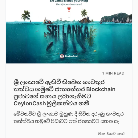
1 MIN READ
ශ්‍රී ලංකාවේ ඇතිවී තිබෙන ගංවතුර
තත්වය හමුවේ ජාත්‍යන්තර Blockchain
ප්‍රජාවගේ සහාය ලබාගැනීමට
CeylonCash මූලිකත්වය ග​නී
මේවනවිට ශ්‍රී ලංකාව මුහුණ දී සිටින දරුණු ගංවතුර
තත්ත්වය හමුවේ පීඩාවට පත් ජනතාවට සහන සැ
මාස 8කට පෙර