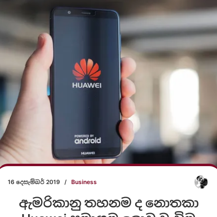
16 දෙසැම්බර් 2019
/
Business
ඇමරිකානු තහනම ද නොතකා