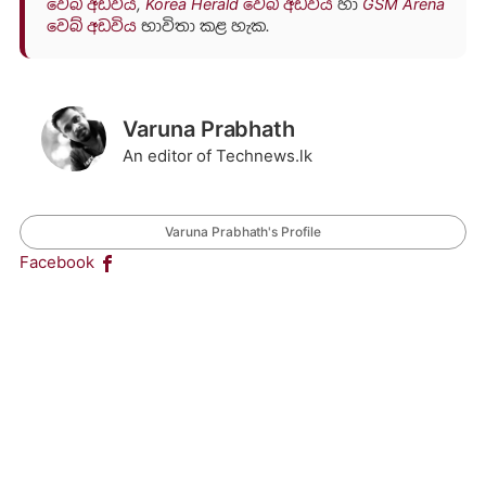
වෙබ් අඩවිය
,
Korea Herald වෙබ් අඩවිය
හා
GSM Arena
වෙබ් අඩවිය
භාවිතා කළ හැක.
Varuna Prabhath
An editor of Technews.lk
Varuna Prabhath's Profile
Facebook