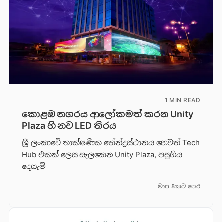
1 MIN READ
කොළඹ නගරය ආලෝකමත් කරන Unity
Plaza හි නව LED තිරය
ශ්‍රී ලංකාවේ තාක්ෂණික කේන්ද්‍රස්ථානය හෙවත් Tech
Hub එකක් ලෙස සැලකෙන Unity Plaza, පසුගිය
දෙසැම්
මාස 8කට පෙර