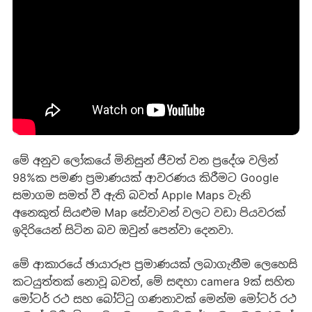
මේ අනුව ලෝකයේ මිනිසුන් ජීවත් වන ප්‍රදේශ වලින්
98%ක පමණ ප්‍රමාණයක් ආවරණය කිරීමට Google
සමාගම සමත් වී ඇති බවත් Apple Maps වැනි
අනෙකුත් සියළුම Map සේවාවන් වලට වඩා පියවරක්
ඉදිරියෙන් සිටින බව ඔවුන් පෙන්වා දෙනවා.
මේ ආකාරයේ ඡායාරූප ප්‍රමාණයක් ලබාගැනීම ලෙහෙසි
කටයුත්තක් නොවූ බවත්, මේ සඳහා camera 9ක් සහිත
මෝටර් රථ සහ බෝට්ටු ගණනාවක් මෙන්ම මෝටර් රථ