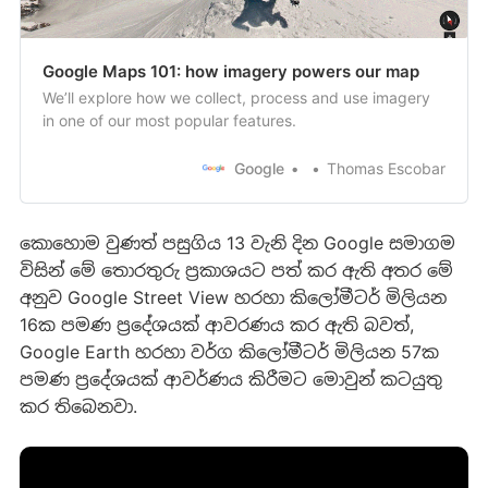
Google Maps 101: how imagery powers our map
We’ll explore how we collect, process and use imagery
in one of our most popular features.
Google
Thomas Escobar
කොහොම වුණත් පසුගිය 13 වැනි දින Google සමාගම
විසින් මේ තොරතුරු ප්‍රකාශයට පත් කර ඇති අතර මේ
අනුව Google Street View හරහා කිලෝමීටර් මිලියන
16ක පමණ ප්‍රදේශයක් ආවරණය කර ඇති බවත්,
Google Earth හරහා වර්ග කිලෝමීටර් මිලියන 57ක
පමණ ප්‍රදේශයක් ආවර්ණය කිරීමට මොවුන් කටයුතු
කර තිබෙනවා.