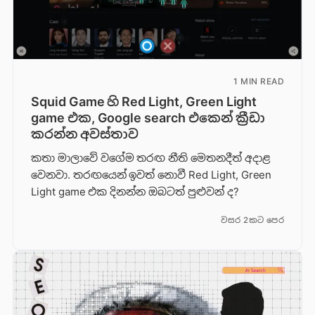
1 MIN READ
Squid Game හි Red Light, Green Light
game එක, Google search එකෙන් ක්‍රීඩා
කරන්න අවස්තාව
කතා මාලාවේ වගේම තරඟ නීති මෙතනදීත් අදාළ
වෙනවා. තරඟයෙන් ඉවත් නොවී Red Light, Green
Light game එක දිනන්න ඔබටත් පුළුවන් ද?
වසර 2කට පෙර