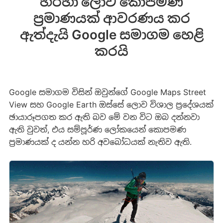
හරහා ලොව කොපමණ
ප්‍රමාණයක් ආවරණය කර
ඇත්දැයි Google සමාගම හෙළි
කරයි
Google සමාගම විසින් ඔවුන්ගේ Google Maps Street
View සහ Google Earth ඔස්සේ ලොව විශාල ප්‍රදේශයක්
ඡායාරූපගත කර ඇති බව මේ වන විට ඔබ දන්නවා
ඇති වුවත්, එය සම්පූර්ණ ලෝකයෙන් කොපමණ
ප්‍රමාණයක් ද යන්න හරි අවබෝධයක් නැතිව ඇති.