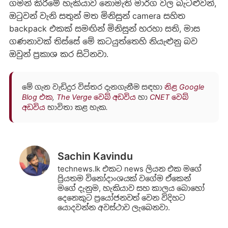
ගමන් කිරීමේ හැකියාව නොමැති මාර්ග වල බැටළුවන්,
ඔටුවන් වැනි සතුන් මත මිනිසුන් camera සහිත
backpack එකක් සමඟින් මිනිසුන් හරහා සති, මාස
ගණනාවක් තිස්සේ මේ කටයුත්තෙහි නියැළුනු බව
ඔවුන් ප්‍රකාශ කර සිටිනවා.
මේ ගැන වැඩිදුර විස්තර දැනගැනීම සඳහා
නිළ Google
Blog එක
,
The Verge වෙබ් අඩවිය
හා
CNET වෙබ්
අඩවිය
භාවිතා කළ හැක.
Sachin Kavindu
technews.lk එකට news ලියන එක මගේ
ප්‍රියතම විනෝදාංශයක් වගේම ඒකෙන්
මගේ දැනුම, හැකියාව සහ කාලය බොහෝ
දෙනෙකුට ප්‍රයෝජනවත් වෙන විදිහට
යොදවන්න අවස්ථාව ලැබෙනවා.