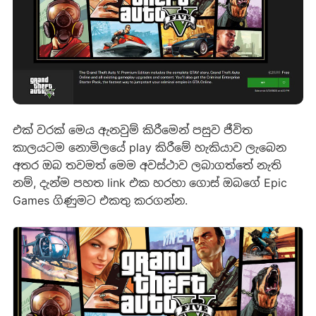
එක් වරක් මෙය ඇනවුම් කිරීමෙන් පසුව ජීවිත
කාලයටම නොමිලයේ play කිරීමේ හැකියාව ලැබෙන
අතර ඔබ තවමත් මෙම අවස්ථාව ලබාගත්තේ නැති
නම්, දැන්ම පහත link එක හරහා ගොස් ඔබගේ Epic
Games ගිණුමට එකතු කරගන්න.