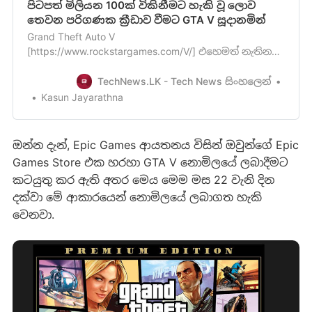
පිටපත් මිලියන 100ක් විකිනීමට හැකි වූ ලොව
තෙවන පරිගණක ක්‍රීඩාව වීමට GTA V සූදානමින්
Grand Theft Auto V
[https://www.rockstargames.com/V/] එහෙමත් නැතිනම්
GTA Vකියන්නේ Rockstar සමාගමේ Grand Theft Auto
පරිගණක ක්‍රීඩා මාලාවේ දැනට අවසන් වරටනිකුත් වී ඇති
TechNews.LK - Tech News සිංහලෙන්
පරිගණක ක්‍රීඩාවයි. Gaming ගැන කතා කරන විට මේ
Kasun Jayarathna
game එක ගැන නොදන්නා එහෙමත් නැතිනම් වරක් හෝ
GTA gameඑකක් play නොකළ කෙනෙකු නැති තරම්.
ඉත…
ඔන්න දැන්, Epic Games ආයතනය විසින් ඔවුන්ගේ Epic
Games Store එක හරහා GTA V නොමිලයේ ලබාදීමට
කටයුතු කර ඇති අතර මෙය මෙම මස 22 වැනි දින
දක්වා මේ ආකාරයෙන් නොමිලයේ ලබාගත හැකි
වෙනවා.