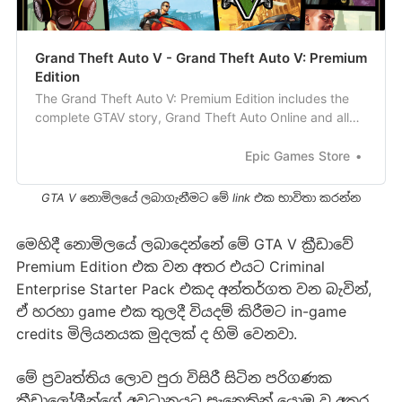
Grand Theft Auto V - Grand Theft Auto V: Premium
Edition
The Grand Theft Auto V: Premium Edition includes the
complete GTAV story, Grand Theft Auto Online and all
existing gameplay upgrades and content. You’ll also get
the Criminal Enterprise Starter Pack, the fastest way to
Epic Games Store
jumpstart your criminal empire in GTA Online.
GTA V නොමිලයේ ලබාගැනීමට මේ link එක භාවිතා කරන්න
මෙහිදී නොමිලයේ ලබාදෙන්නේ මේ GTA V ක්‍රීඩාවේ
Premium Edition එක වන අතර එයට Criminal
Enterprise Starter Pack එකද අන්තර්ගත වන බැවින්,
ඒ හරහා game එක තුලදී වියදම් කිරීමට in-game
credits මිලියනයක මුදලක් ද හිමි වෙනවා.
මේ ප්‍රවෘත්තිය ලොව පුරා විසිරී සිටින පරිගණක
ක්‍රීඩාලෝලීන්ගේ අවධානයට සැනෙකින් යොමු වූ අතර