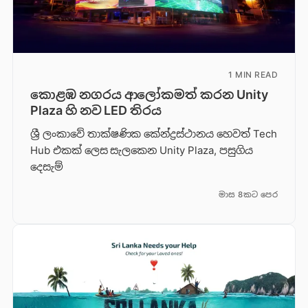
1 MIN READ
කොළඹ නගරය ආලෝකමත් කරන Unity
Plaza හි නව LED තිරය
ශ්‍රී ලංකාවේ තාක්ෂණික කේන්ද්‍රස්ථානය හෙවත් Tech
Hub එකක් ලෙස සැලකෙන Unity Plaza, පසුගිය
දෙසැම්
මාස 8කට පෙර