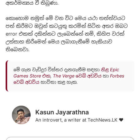
අකර්මන්‍යය වී තිබුණා.
කොහොම නමුත් මේ වන විට මෙය යථා තත්ත්වයට
පත් කිරීමට ඔවුන් කටයුතු කරමින් සිටින අතර ඔබට
error එකක් දකින්නට ලැබෙන්නේ නම්, කිහිප වරක්
උත්සාහ කිරීමෙන් මෙය ලබාගැනීමේ හැකියාව
තිබෙනවා.
මේ ගැන වැඩිදුර විස්තර දැනගැනීම සඳහා
නිළ Epic
Games Store එක
,
The Verge වෙබ් අඩවිය
හා
Forbes
වෙබ් අඩවිය
භාවිතා කළ හැක.
Kasun Jayarathna
An introvert, a writer at TechNews.LK ❤️