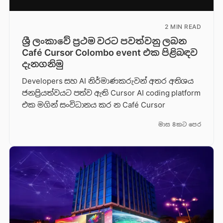
2 MIN READ
ශ්‍රී ලංකාවේ ප්‍රථම වරට පවත්වනු ලබන
Café Cursor Colombo event එක පිළිබඳව
දැනගනිමු
Developers සහ AI නිර්මාණකරුවන් අතර අතිශය
ජනප්‍රියත්වයට පත්ව ඇති Cursor AI coding platform
එක මගින් සංවිධානය කර න Café Cursor
මාස 8කට පෙර