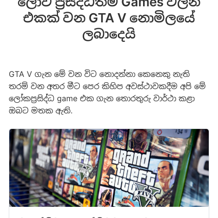
ලොව ප්‍රසිද්ධතම Games වලින්
එකක් වන GTA V නොමිලයේ
ලබාදෙයි
GTA V ගැන මේ වන විට නොදන්නා කෙනෙකු නැති
තරම් වන අතර මීට පෙර කිහිප අවස්ථාවකදීම අපි මේ
ලෝකප්‍රසිද්ධ game එක ගැන තොරතුරු වාර්ථා කළා
ඔබට මතක ඇති.