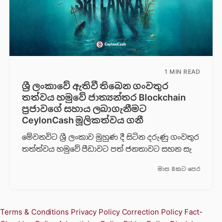
1 MIN READ
ශ්‍රී ලංකාවේ ඇතිවී තිබෙන ගංවතුර
තත්වය හමුවේ ජාත්‍යන්තර Blockchain
ප්‍රජාවගේ සහාය ලබාගැනීමට
CeylonCash මූලිකත්වය ග​නී
මේවනවිට ශ්‍රී ලංකාව මුහුණ දී සිටින දරුණු ගංවතුර
තත්ත්වය හමුවේ පීඩාවට පත් ජනතාවට සහන සැ
මාස 8කට පෙර
Terms & Conditions
Privacy Policy
Correction Policy
Fact-