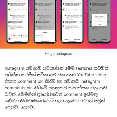
Image: Instagram
Instagram සමාගම පවසන්නේ මෙම features තවමත්
පරීක්ෂා කරමින් සිටින බව වන අතර YouTube video
එකක comment pin කිරීම හා සමානව Instagram
comments pin කිරීමේ පහසුකම ක්‍රියාත්මක වනු ඇති
බවත්, මෙමගින් ප්‍රයෝජනවත් comment ඉස්මතු
කිරීමට නිර්මාණකරුවන්ට ඉඩ ‍ලැබෙන බවත් ඔවුන්
පෙන්වා දෙනවා.