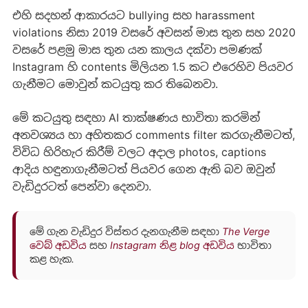
එහි සදහන් ආකාරයට bullying සහ harassment
violations නිසා 2019 වසරේ අවසන් මාස තුන සහ 2020
වසරේ පළමු මාස තුන යන කාලය දක්වා පමණක්
Instagram හි contents මිලියන 1.5 කට එරෙහිව පියවර
ගැනීමට මොවුන් කටයුතු කර තිබෙනවා.
මේ කටයුතු සඳහා AI තාක්ෂණය භාවිතා කරමින්
අනවශ්‍යය හා අහිතකර comments filter කරගැනීමටත්,
විවිධ හිරිහැර කිරීම් වලට අදාල photos, captions
ආදිය හඳුනාගැනීමටත් පියවර ගෙන ඇති බව ඔවුන්
වැඩිදුරටත් පෙන්වා දෙනවා.
මේ ගැන වැඩිදුර විස්තර දැනගැනීම සඳහා
The Verge
වෙබ් අඩවිය
සහ
Instagram නිළ blog අඩවිය
භාවිතා
කළ හැක.