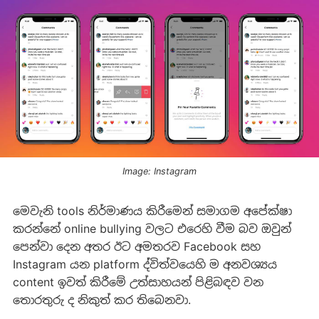
Image: Instagram
මෙවැනි tools නිර්මාණය කිරීමෙන් සමාගම අපේක්ෂා
කරන්නේ online bullying වලට එරෙහි වීම බව ඔවුන්
පෙන්වා දෙන අතර ඊට අමතරව Facebook සහ
Instagram යන platform ද්විත්වයෙහි ම අනවශ්‍යය
content ඉවත් කිරීමේ උත්සාහයන් පිළිබඳව වන
තොරතුරු ද නිකුත් කර තිබෙනවා.