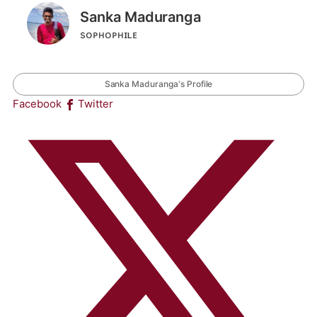
Sanka Maduranga
sᴏᴘʜᴏᴘʜɪʟᴇ
Sanka Maduranga's Profile
Facebook
Twitter