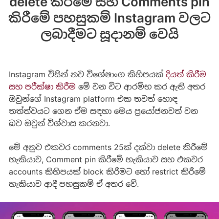
delete කිරීමේ සහ Comments pin
කිරීමේ පහසුකම් Instagram වලට
ලබාදීමට සූදානම් වෙයි
Instagram විසින් නව විශේෂාංග කිහිපයක්
දියත් කිරීම
සහ පරීක්ෂා කිරීම
මේ වන විට ආරම්භ කර ඇති අතර
ඔවුන්ගේ Instagram platform එක තවත් හොඳ
තත්ත්වයට ගෙන ඒම සඳහා මෙය ප්‍රයෝජනවත් වන
බව ඔවුන් විශ්වාස කරනවා.
මේ අනුව එකවර comments 25ක් දක්වා delete කිරීමේ
හැකියාව, Comment pin කිරීමේ හැකියාව සහ එකවර
accounts කිහිපයක් block කිරීමට හෝ restrict කිරීමේ
හැකියාව ආදී පහසුකම් ඒ අතර වේ.