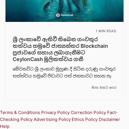
1 MIN READ
ශ්‍රී ලංකාවේ ඇතිවී තිබෙන ගංවතුර
තත්වය හමුවේ ජාත්‍යන්තර Blockchain
ප්‍රජාවගේ සහාය ලබාගැනීමට
CeylonCash මූලිකත්වය ග​නී
මේවනවිට ශ්‍රී ලංකාව මුහුණ දී සිටින දරුණු ගංවතුර
තත්ත්වය හමුවේ පීඩාවට පත් ජනතාවට සහන සැ
මාස 8කට පෙර
Terms & Conditions
Privacy Policy
Correction Policy
Fact-
Checking Policy
Advertising Policy
Ethics Policy
Disclaimer
Help