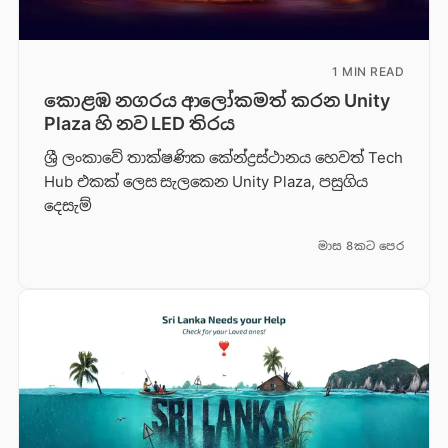
1 MIN READ
කොළඹ නගරය ආලෝකමත් කරන Unity
Plaza හි නව LED තිරය
ශ්‍රී ලංකාවේ තාක්ෂණික කේන්ද්‍රස්ථානය හෙවත් Tech
Hub එකක් ලෙස සැලකෙන Unity Plaza, පසුගිය
දෙසැම්
මාස 8කට පෙර