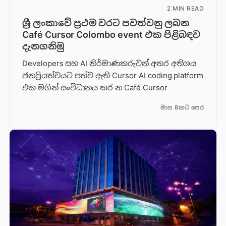
2 MIN READ
ශ්‍රී ලංකාවේ ප්‍රථම වරට පවත්වනු ලබන
Café Cursor Colombo event එක පිළිබඳව
දැනගනිමු
Developers සහ AI නිර්මාණකරුවන් අතර අතිශය
ජනප්‍රියත්වයට පත්ව ඇති Cursor AI coding platform
එක මගින් සංවිධානය කර න Café Cursor
මාස 8කට පෙර