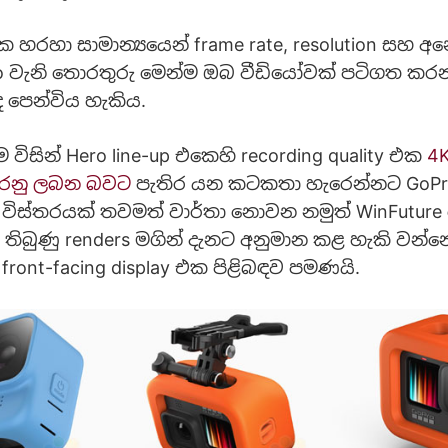
 හරහා සාමාන්‍යයෙන් frame rate, resolution සහ අන
nfo වැනි තොරතුරු මෙන්ම ඔබ වීඩියෝවක් පටිගත ක
ද පෙන්විය හැකිය.
විසින් Hero line-up එකෙහි recording quality එක
4K
 කරනු ලබන බවට
පැතිර යන කටකතා හැරෙන්නට GoPro
ි විස්තරයක් තවමත් වාර්තා නොවන නමුත් WinFuture
ර තිබුණු renders මගින් දැනට අනුමාන කළ හැකි වන්න
front-facing display එක පිළිබඳව පමණයි.