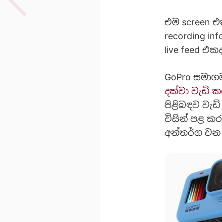
එම screen එක
recording i
live feed එක
GoPro සමාගම 
දක්වා වැඩි
පිළිබඳව වැඩ
විසින් පළ ක
අන්තර්ග වන 