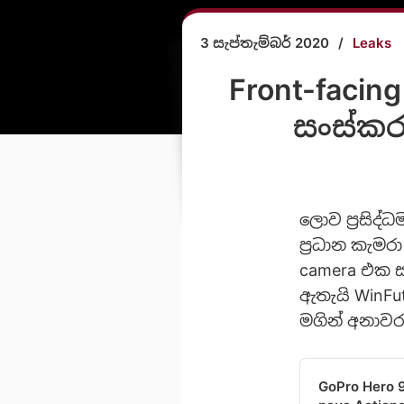
3 සැප්තැම්බර් 2020
/
Leaks
Front-facin
සංස්කර
ලොව ප්‍රසිද්
ප්‍රධාන කැමර
camera එක සඳ
ඇතැයි WinFu
මගින් අනාව
GoPro Hero 9