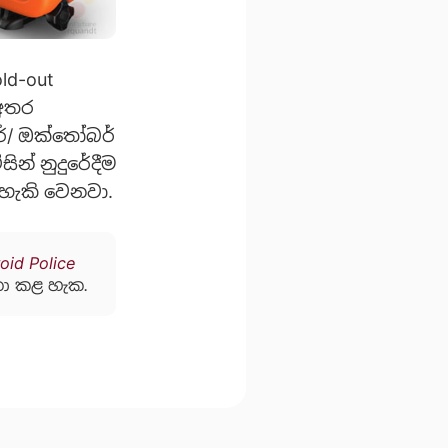
ld-out
 අතර
ර්/ ඔක්තෝබර්
න් නුදුරේදීම
හැකි වෙනවා.
oid Police
ා කළ හැක.