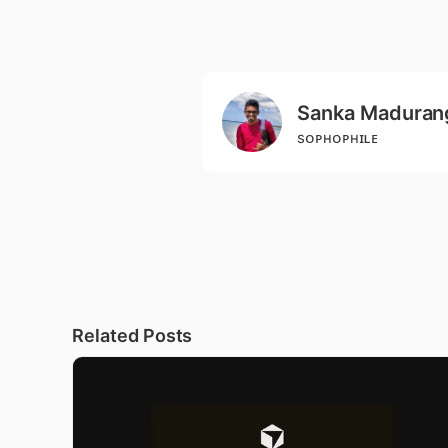
Sanka Maduran
sᴏᴘʜᴏᴘʜɪʟᴇ
Related Posts