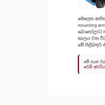
මෙලෙස අන්තර්
mounting ar
බොහෝදුරට He
කාලය වන විට
මේ පිළිබඳව
මේ ගැන වැ
වෙබ් අඩවි