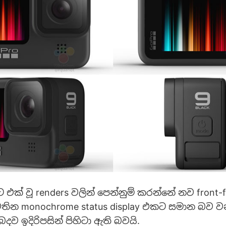
එක් වූ renders වලින් පෙන්නුම් කරන්නේ නව front-f
තින monochrome status display එකට සමාන බව 
දව ඉදිරිපසින් පිහිටා ඇති බවයි.