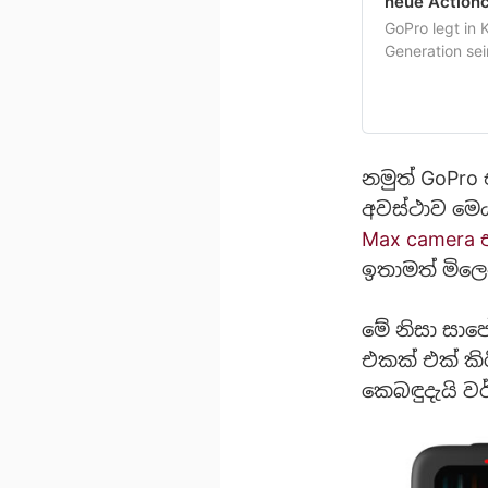
neue Action
GoPro legt in 
Generation sei
Bilder vorlieg
neues Farb-Di
නමුත් GoPro
අවස්ථාව මෙය
Max camera
ඉතාමත් මිලෙ
මේ නිසා සාපේ
එකක් එක් කි
කෙබඳුදැයි ව