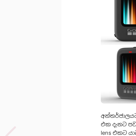
අන්තර්ජාලයට 
එක දැනට පව
lens එකට යාබ