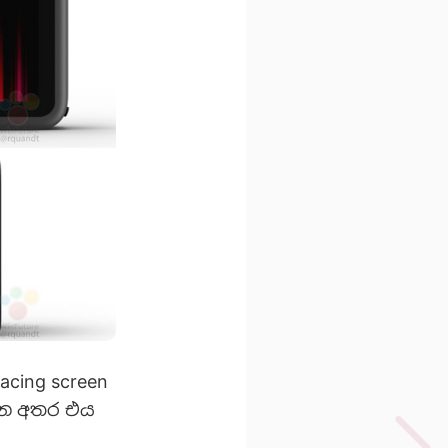
acing screen
වන අතර එය