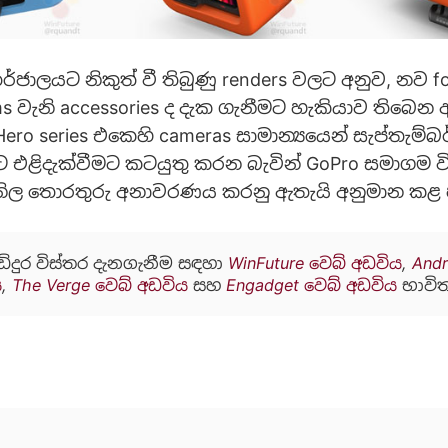
ජාලයට නිකුත් වී තිබුණු renders වලට අනුව, නව fo
ms වැනි accessories ද දැක ගැනීමට හැකියාව තිබෙන
ro series එකෙහි cameras සාමාන්‍යයෙන් සැප්තැම්බ
 එළිදැක්වීමට කටයුතු කරන බැවින් GoPro සමාගම විසි
 නිල තොරතුරු අනාවරණය කරනු ඇතැයි අනුමාන කළ 
ඩිදුර විස්තර දැනගැනීම සඳහා
WinFuture වෙබ් අඩවිය
,
Andr
ය
,
The Verge වෙබ් අඩවිය
සහ
Engadget වෙබ් අඩවිය
භාවිත