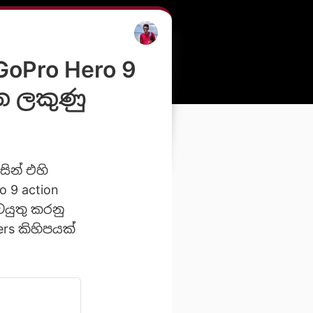
GoPro Hero 9
න ලකුණු
සින් එහි
 9 action
ටයුතු කරනු
ers කිහිපයක්