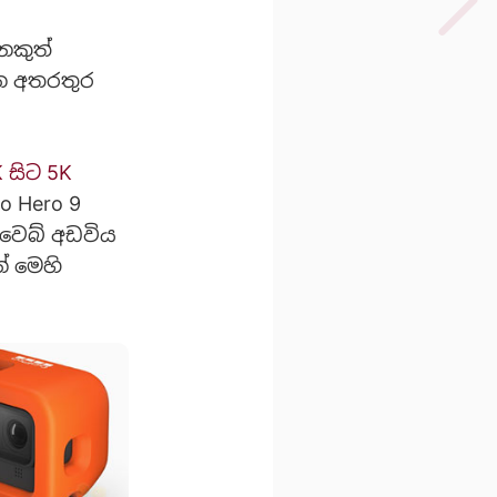
ෙකුත්
රන අතරතුර
 සිට 5K
 Hero 9
 වෙබ් අඩවිය
ේ මෙහි