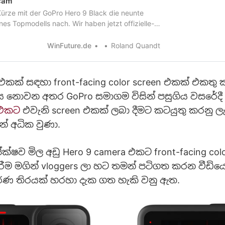
cam
Kürze mit der GoPro Hero 9 Black die neunte
nes Topmodells nach. Wir haben jetzt offizielle-
en, die zeigen, dass die neue Actioncam ein
splay auf der Front bekommt.
WinFuture.de
Roland Quandt
 එකක් සඳහා front-facing color screen එකක් එකතු
 නොවන අතර GoPro සමාගම විසින් පසුගිය වසරේදී
 එකට
එවැනි screen එකක් ලබා දීමට කටයුතු කරනු ලැ
න් අධික වුණා.
ක්ෂව මිල අඩු Hero 9 camera එකට front-facing colo
රීම මගින් vloggers ලා හට තමන් පටිගත කරන වීඩි
ර්ණ තිරයක් හරහා දැක ගත හැකි වනු ඇත.