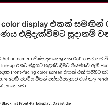
g color display එකක් සමඟින් 
ණය එළිදැක්වීමට සූදානම් ව
ධම Action camera නිෂ්පාදකයෙකු වන GoPro සමාගම වි
ා line-up එකට මීළගට හඳුන්වාදීමට නියමිතව ඇති Hero
හා front-facing color screen එකක් එක් කිරීමට ක
ture වෙබ් අඩවිය විසින් අන්තර්ජාලයට එක් කල rend
රණය වෙනවා.
 Black mit Front-Farbdisplay: Das ist die