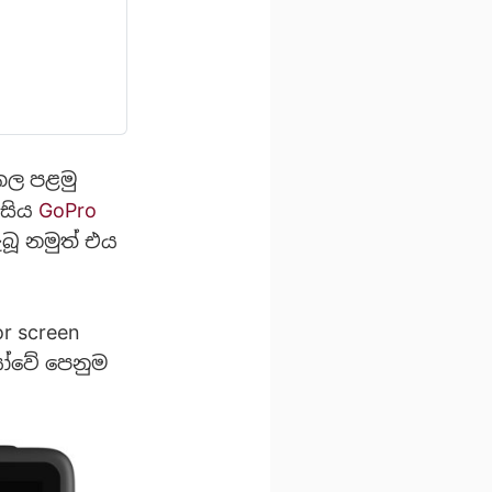
 කල පළමු
 සිය
GoPro
බූ නමුත් එය
r screen
යෝවේ පෙනුම