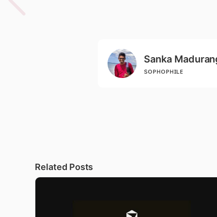
Sanka Maduran
sᴏᴘʜᴏᴘʜɪʟᴇ
Related Posts