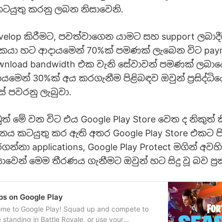
ටයුතු කරනු ලබන නිසාවෙනි.
elop කිරීමට, පවත්වාගෙන යාමට සහ support ලබාද
දකයා හට ආදායමෙන් 70%ක් පමණක් ලැබෙන විට paym
wnload bandwidth එක වැනි සේවාවන් පමණක් ලබාදෙ
යමෙන් 30%ක් අය කරගැනීම පිළිබඳව ඔවුන් ප්‍රසිද්ධිය
 පවරනු ලැබුවා.
 මේ වන විට එය Google Play Store වෙත ද නිකුත් ක
 කටයුතු කර ඇති අතර Google Play Store එකට පි
න්නා applications, Google Play Protect මගින් අව
සාවෙන් මෙම තීරණය ගැනීමට ඔවුන් හට සිදු වූ බව ප්
pps on Google Play
come to Google Play! Squad up and compete to
e standing in Battle Royale, or use your