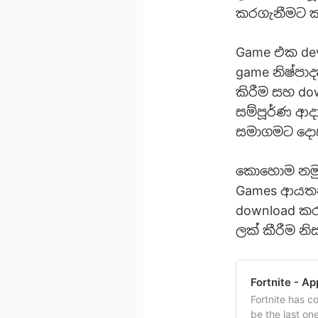
කරගැනීමට ක
Game එක dev
game නිෂ්පා
කිරීම සහ do
සම්පූර්ණ ආදා
සමාගමට දොස්
කොහොම නමුත්
Games ආයතනය
download කරග
ලක් කීරීම නි
Fortnite - A
Fortnite has 
be the last on