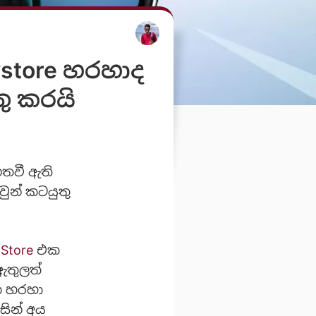
aystore හරහාද
ු කරයි
ගතවී ඇති
වුන් කටයුතු
 Store
එක
 ඇතුලත්
ක හරහා
සින් අය