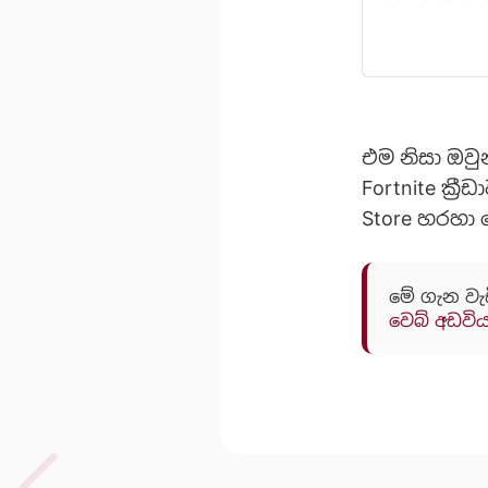
imagination to
Fortnite is t
One, PC, Mac
weekly u…
එම නිසා ඔවු
Fortnite ක්‍
Store හරහා 
මේ ගැන වැ
වෙබ් අඩවි