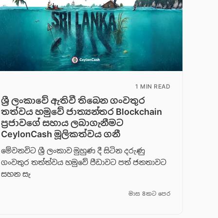
1 MIN READ
ශ්‍රී ලංකාවේ ඇතිවී තිබෙන ගංවතුර
තත්වය හමුවේ ජාත්‍යන්තර Blockchain
ප්‍රජාවගේ සහාය ලබාගැනීමට
CeylonCash මූලිකත්වය ග​නී
මේවනවිට ශ්‍රී ලංකාව මුහුණ දී සිටින දරුණු
ගංවතුර තත්ත්වය හමුවේ පීඩාවට පත් ජනතාවට
සහන සැ
මාස 8කට පෙර