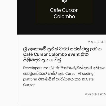
2 MIN READ
ශ්‍රී ලංකාවේ ප්‍රථම වරට පවත්වනු ලබන
Café Cursor Colombo event එක
පිළිබඳව දැනගනිමු
Developers සහ AI නිර්මාණකරුවන් අතර අතිශය
ජනප්‍රියත්වයට පත්ව ඇති Cursor AI coding
platform එක මගින් සංවිධානය කර න Café
Cursor
මාස 8කට පෙර