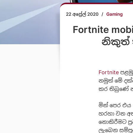
22 අප්‍රේල් 2020
/
Gaming
Fortnite mob
නිකුත
Fortnite
පළම
නමුත් මේ දක්
කර තිබුණේ න
මින් පෙර එය
හරහා වන අතර
නොකිරීමට ප්
ලැබෙන සම්පූ