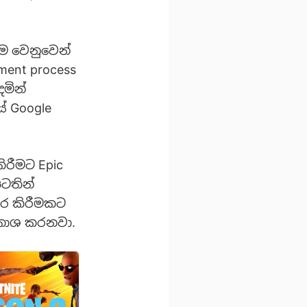
ීම වෙනුවෙන්
ent process
මින්
ේ Google
ිරීමට Epic
ටතින්
හිර කිරීමකට
‍රකාශ කරනවා.