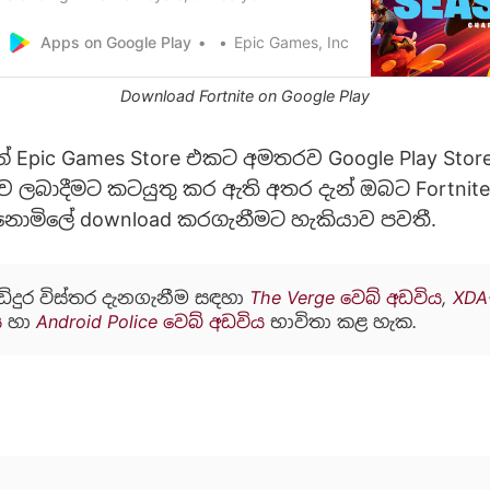
 build your dream Fortnite in Creative. On mobile,
he same game you know from PlayStation 4, Xbox
Apps on Google Play
Epic Games, Inc
, Switch. Same map, same gameplay, same
Download Fortnite on Google Play
න් Epic Games Store එකට අමතරව Google Play Sto
රීඩාව ලබාදීමට කටයුතු කර ඇති අතර දැන් ඔබට Fortnite
නොමිලේ download කරගැනීමට හැකියාව පවතී.
ඩිදුර විස්තර දැනගැනීම සඳහා
The Verge වෙබ් අඩවිය
,
XDA
ය
හා
Android Police වෙබ් අඩවිය
භාවිතා කළ හැක.