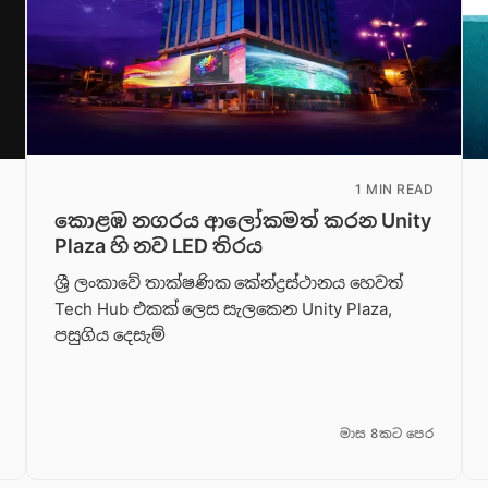
1 MIN READ
කොළඹ නගරය ආලෝකමත් කරන Unity
Plaza හි නව LED තිරය
ශ්‍රී ලංකාවේ තාක්ෂණික කේන්ද්‍රස්ථානය හෙවත්
Tech Hub එකක් ලෙස සැලකෙන Unity Plaza,
පසුගිය දෙසැම්
මාස 8කට පෙර