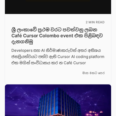
2 MIN READ
ශ්‍රී ලංකාවේ ප්‍රථම වරට පවත්වනු ලබන
Café Cursor Colombo event එක පිළිබඳව
දැනගනිමු
Developers සහ AI නිර්මාණකරුවන් අතර අතිශය
ජනප්‍රියත්වයට පත්ව ඇති Cursor AI coding platform
එක මගින් සංවිධානය කර න Café Cursor
මාස 8කට පෙර