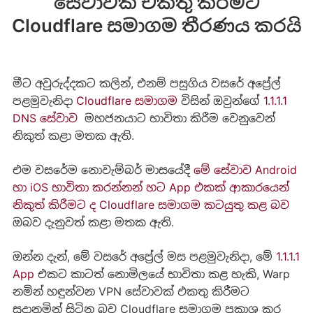
සේවාවක් එකතු කිරීමට
Cloudflare සමාගම තීරණය කරයි
මීට අවුරුද්දකට කලින්, එනම් පසුගිය වසරේ අප්‍රේල්
පළමුවැනිදා
Cloudflare සමාගම
විසින් ඔවුන්ගේ
1.1.1.1
DNS සේවාව
මහජනයාට භාවිතා කිරීම වෙනුවෙන්
නිකුත් කළා මතක ඇති.
එම වසරේම නොවැම්බර් මාසයේදී
මේ සේවාව Android
හා iOS භාවිතා කරන්නන් හට App එකක් ආකාරයෙන්
නිකුත් කිරීමට ද Cloudflare සමාගම කටයුතු කළ බව
ඔබව දැනුවත් කළා මතක ඇති.
ඔන්න දැන්, මේ ‍වසරේ අප්‍රේල් මස පළමුවැනිදා, මේ
1.1.1.1
App
එකට ‍කාටත් නොමිලයේ භාවිතා කළ හැකි, Warp
නමින් හඳුන්වන VPN සේවාවක් එකතු කිරීමට
සූදානමින් සිටින බව Cloudflare සමාගම ප්‍රකාශ කර