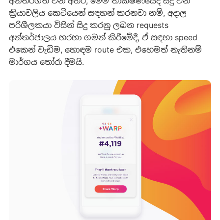
අන්තර්ගත වන අතර, මෙම තාක්ෂණයේදී සිදු වන
ක්‍රියාවලිය කෙටියෙන් සඳහන් කරනවා නම්, අදාල
පරිශීලකයා විසින් සිදු කරනු ලබන requests
අන්තර්ජාලය හරහා ගමන් කිරීමේදී, ඒ සඳහා speed
එකෙන් වැඩිම, හොඳම route එක, එහෙමත් නැතිනම්
මාර්ගය තෝරා දීමයි.