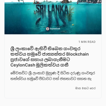
1 MIN READ
ශ්‍රී ලංකාවේ ඇතිවී තිබෙන ගංවතුර
තත්වය හමුවේ ජාත්‍යන්තර Blockchain
ප්‍රජාවගේ සහාය ලබාගැනීමට
CeylonCash මූලිකත්වය ග​නී
මේවනවිට ශ්‍රී ලංකාව මුහුණ දී සිටින දරුණු ගංවතුර
තත්ත්වය හමුවේ පීඩාවට පත් ජනතාවට සහන සැ
මාස 8කට පෙර