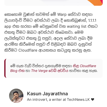
කොහොම වුණත් තවමත් මේ Warp සේවාව සඳහා
ලියාපදිංචි වීමට අවස්ථාව ලබා දී නොතිබුණත්, 1.1.1.1
app එක හරහා මේ වෙනුවෙන් වන waiting list එකට
එකතු වීමට ඔබට අවස්ථාව තිබෙනවා. මෙම
ලැයිස්තුවට එකතු වූ පසුව, අදාල සේවාව ලබා දීම
ආරම්භ කිරීමෙන් පසුව ඒ පිළිබඳව ඔබව දැනුවත්
කිරීමට Cloudflare ආයතනය කටයුතු කරනු ඇත.
මේ ගැන වැඩි විස්තර දැනගැනීම සඳහා
නිළ Cloudflare
Blog එක
හා
The Verge වෙබ් අඩවිය
භාවිතා කළ හැක.
Kasun Jayarathna
An introvert, a writer at TechNews.LK ❤️