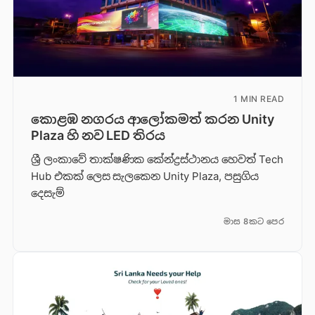
1 MIN READ
කොළඹ නගරය ආලෝකමත් කරන Unity
Plaza හි නව LED තිරය
ශ්‍රී ලංකාවේ තාක්ෂණික කේන්ද්‍රස්ථානය හෙවත් Tech
Hub එකක් ලෙස සැලකෙන Unity Plaza, පසුගිය
දෙසැම්
මාස 8කට පෙර