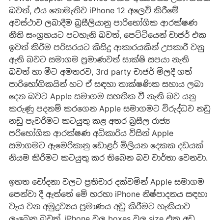
බවත්, එය නොමැතිව iPhone 12 අලෙවි කි‍රීමේ
අවස්ථාව ලබාදීම බ්‍රසීලියානු පාරිභෝගික ආරක්ෂණ
නීති සංග්‍රහයට පටහැනි බවත්, පෙට්ටියෙන් චාජර් එක
ඉවත් කිරීම පරිසරයට කිසිදු ආකාරයකින් උපකාරී වනු
ඇති බවට සමාගම ප්‍රමාණවත් සාක්ෂි සපයා නැති
බවත් හා මීට අමතරව, 3rd party චාජර් මිලදී ගත්
පාරිභෝගිකයින් හට ඒ සඳහා තාක්ෂණික සහාය ලබා
දෙන බවට Apple සමාගම සහතික වී නැති බව යනු
කරුණු පදනම් කරගෙන Apple සමාගමට විරුද්ධව නඩු
නඩු පැවරීමට කටයුතු කළ අතර බ්‍රසීල රාජ්‍ය
පරිභෝගික ආරක්ෂණ අධිකාරිය විසින් ‍Apple
සමාගමට ඇමෙරිකානු ඩොළර් මිලියන දෙකක දඩයක්
නියම කිරීමට කටයුතු කර තිබෙන බව වාර්තා වෙනවා.
ඉහත චෝදනා වලට ප්‍රතිචාර දක්වමින් Apple සමාගම
පෙන්වා දී ඇත්තේ මේ හරහා iPhone නිෂ්පාදනය සඳහා
වැය වන අමුද්‍රව්‍යය ප්‍රමාණය අඩු කිරීමට හැකියාව
ලැබෙන බවත්, iPhone වල boxes වල size එක අඩු