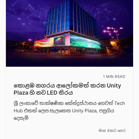
1 MIN READ
කොළඹ නගරය ආලෝකමත් කරන Unity
Plaza හි නව LED තිරය
ශ්‍රී ලංකාවේ තාක්ෂණික කේන්ද්‍රස්ථානය හෙවත් Tech
Hub එකක් ලෙස සැලකෙන Unity Plaza, පසුගිය
දෙසැම්
මාස 8කට පෙර