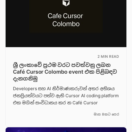
2 MIN READ
ශ්‍රී ලංකාවේ ප්‍රථම වරට පවත්වනු ලබන
Café Cursor Colombo event එක පිළිබඳව
දැනගනිමු
Developers සහ AI නිර්මාණකරුවන් අතර අතිශය
ජනප්‍රියත්වයට පත්ව ඇති Cursor AI coding platform
එක මගින් සංවිධානය කර න Café Cursor
මාස 8කට පෙර