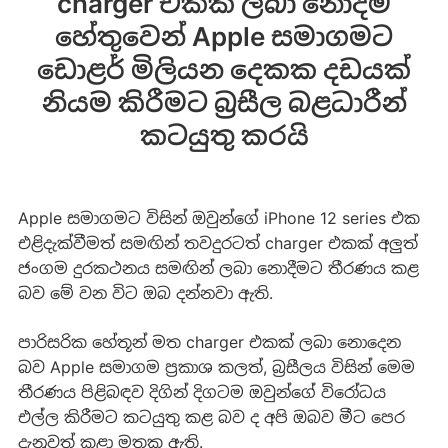
charger එකක් ලබා නොදීම
හේතුවෙන් Apple සමාගමට
ඩොළර් මිලියන දෙකක දඩයක්
නියම කිරීමට බ්‍රසීල බළධාරීන්
කටයුතු කරයි
Apple සමාගමට විසින් ඔවුන්ගේ iPhone 12 series එක
එළිදැක්වීමත් සමඟින් තවදුරටත් charger එකක් අලුත්
ජංගම දුරකථනය සමඟින් ලබා නොදීමට තීරණය කළ
බව මේ වන විට ඔබ දන්නවා ඇති.
පාරිසරික හේතූන් මත charger එකක් ලබා නොදෙන
බව Apple සමාගම ප්‍රකාශ කලත්, බ්‍රසීලය විසින් මෙම
තීරණය පිළිබඳව දිගින් දිගටම ඔවුන්ගේ විරෝධය
එල්ල කිරීමට කටයුතු කළ බව ද අපි ඔබව මීට පෙර
දැනුවත් කළා මතක ඇති.