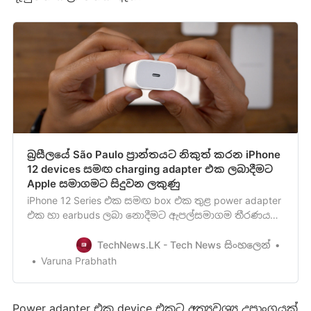
බ්‍රසීලයේ São Paulo ප්‍රාන්තයට නිකුත් කරන iPhone
12 devices සමඟ charging adapter එක ලබාදීමට
Apple සමාගමට සිදුවන ලකුණු
iPhone 12 Series එක සමඟ box එක තුළ power adapter
එක හා earbuds ලබා නොදීමට ඇපල්සමාගම තීරණය
කිරීමත් සමඟ ලොව පුරා සිටින ඇපල් පාරිභෝගිකයන්
හට iPhone 12 devices එකවෙනම මිලදී ගැනීමටත්,
TechNews.LK - Tech News සිංහලෙන්
power adapter හා earbuds වෙනම මිලදී ගැනීමටත් සිදු
Varuna Prabhath
වීතිබෙනවා. iPhone 12 ජංගම දුරකථනය සමඟින්
Charger එක සහ Earbuds ලබා …
Power adapter එක device එකට අත්‍යවශ්‍ය උපාංගයක්