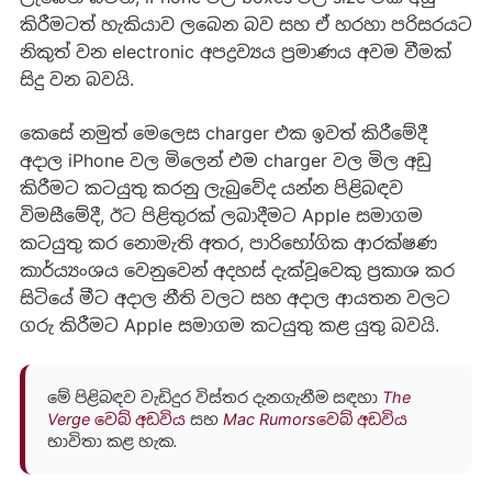
කිරීමටත් හැකියාව ලබෙන බව සහ ඒ හරහා පරිසරයට
නිකුත් වන electronic අපද්‍රව්‍යය ප්‍රමාණය අවම වීමක්
සිදු වන බවයි.
කෙසේ නමුත් මෙලෙස charger එක ඉවත් කිරීමේදී
අදාල iPhone වල මිලෙන් එම charger වල මිල අඩු
කිරීමට කටයුතු කරනු ලැබුවේද යන්න පිළිබඳව
විමසීමේදී, ඊට පිළිතුරක් ලබාදීමට Apple සමාගම
කටයුතු කර නොමැති අතර, පාරිභෝගික ආරක්ෂණ
කාර්ය්‍යංශය වෙනුවෙන් අදහස් දැක්වූවෙකු ප්‍රකාශ කර
සිටියේ මීට අදාල නීති වලට සහ අදාල ආයතන වලට
ගරු කිරීමට Apple සමාගම කටයුතු කළ යුතු බවයි.
මේ පිළිබඳව වැඩිදුර විස්තර දැනගැනීම සඳහා
The
Verge වෙබ් අඩවිය
සහ
Mac Rumorsවෙබ් අඩවිය
භාවිතා කළ හැක.