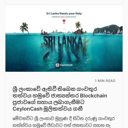
1 MIN READ
ශ්‍රී ලංකාවේ ඇතිවී තිබෙන ගංවතුර
තත්වය හමුවේ ජාත්‍යන්තර Blockchain
ප්‍රජාවගේ සහාය ලබාගැනීමට
CeylonCash මූලිකත්වය ග​නී
මේවනවිට ශ්‍රී ලංකාව මුහුණ දී සිටින දරුණු ගංවතුර
තත්ත්වය හමුවේ පීඩාවට පත් ජනතාවට සහන සැ