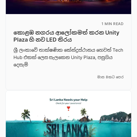
1 MIN READ
කොළඹ නගරය ආලෝකමත් කරන Unity
Plaza හි නව LED තිරය
ශ්‍රී ලංකාවේ තාක්ෂණික කේන්ද්‍රස්ථානය හෙවත් Tech
Hub එකක් ලෙස සැලකෙන Unity Plaza, පසුගිය
දෙසැම්
මාස 8කට පෙර