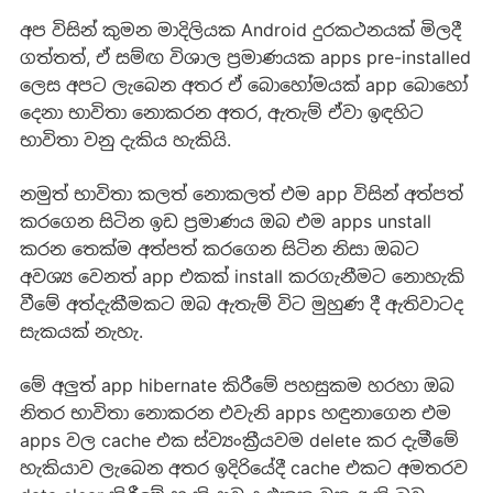
අප විසින් කුමන මාදිලියක Android දුරකථනයක් මිලදී
ගත්තත්, ඒ සම්ඟ විශාල ප්‍රමාණයක apps pre-installed
ලෙස අපට ලැබෙන අතර ඒ බොහෝමයක් app බොහෝ
දෙනා භාවිතා නොකරන අතර, ඇතැම් ඒවා ඉඳහිට
භාවිතා වනු දැකිය හැකියි.
නමුත් භාවිතා කලත් නොකලත් එම app විසින් අත්පත්
කරගෙන සිටින ඉඩ ප්‍රමාණය ඔබ එම apps unstall
කරන තෙක්ම අත්පත් කරගෙන සිටින නිසා ඔබට
අවශ්‍ය වෙනත් app එකක් install කරගැනීමට නොහැකි
වීමේ අත්දැකීමකට ඔබ ඇතැම් විට මුහුණ දී ඇතිවාටද
සැකයක් නැහැ.
මේ අලුත් app hibernate කිරීමේ පහසුකම හරහා ඔබ
නිතර භාවිතා නොකරන එවැනි apps හඳුනාගෙන එම
apps වල cache එක ස්ව්‍යංක්‍රීයවම delete කර දැමීමේ
හැකියාව ලැබෙන අතර ඉදිරියේදී cache එකට අමතරව