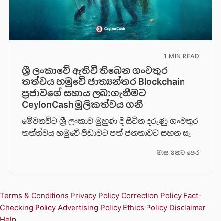
1 MIN READ
ශ්‍රී ලංකාවේ ඇතිවී තිබෙන ගංවතුර
තත්වය හමුවේ ජාත්‍යන්තර Blockchain
ප්‍රජාවගේ සහාය ලබාගැනීමට
CeylonCash මූලිකත්වය ග​නී
මේවනවිට ශ්‍රී ලංකාව මුහුණ දී සිටින දරුණු ගංවතුර
තත්ත්වය හමුවේ පීඩාවට පත් ජනතාවට සහන සැ
මාස 8කට පෙර
Terms & Conditions
Privacy Policy
Correction Policy
Fact-
Checking Policy
Advertising Policy
Ethics Policy
Disclaimer
Help