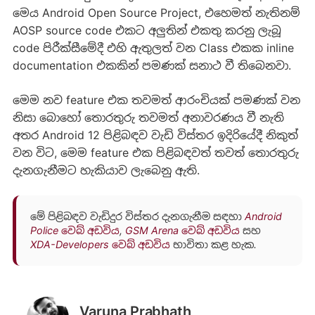
මෙය Android Open Source Project, එහෙමත් නැතිනම්
AOSP source code එකට අලුතින් එකතු කරනු ලැබූ
code පිරීක්සීමේදී එහි ඇතුලත් වන Class එකක inline
documentation එකකින් පමණක් සනාථ වී තිබෙනවා.
මෙම නව feature එක තවමත් ආරංචියක් පමණක් වන
නිසා බොහෝ තොරතුරු තවමත් අනාවරණය වී නැති
අතර Android 12 පිළිබඳව වැඩි විස්තර ඉදිරියේදී නිකුත්
වන විට, මෙම feature එක පිළිබඳවත් තවත් තොරතුරු
දැනගැනීමට හැකියාව ලැබෙනු ඇති.
මේ පිළිබඳව වැඩිදුර විස්තර දැනගැනීම සඳහා
Android
Police වෙබ් අඩවිය
,
GSM Arena වෙබ් අඩවිය
සහ
XDA-Developers වෙබ් අඩවිය
භාවිතා කළ හැක.
Varuna Prabhath