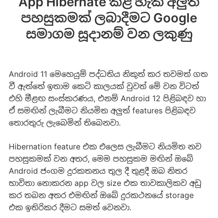
App Hibernate කළ හැකි අලුත්
පහසුකමක් ලබාදීමට Google
සමාගම සූදානම් වන ලකුණු
Android 11 මෙහෙයුම් පද්ධතිය නිකුත් කර තවමත් ගත
වී ඇත්තේ ඉතාම කෙටි කාලයක් වුවත් මේ වන විටත්
එහි මීළඟ සංස්කරණය, එනම් Android 12 පිළිබඳව හා
ඒ සමඟින් ලැබීමට නියමිත අලුත් features පිළිබඳව
තොරතුරු ලැබෙමින් තිබෙනවා.
Hibernation feature එක එලෙස ලැබීමට නියමිත නව
පහසුකමක් වන අතර, මෙම පහසුකම මඟින් ඔබේ
Android ජංගම දුරකතනය තුල දී තුළදී ඔබ නිතර
භාවිතා නොකරන app වල size එක තාවකාලිකව අඩු
කර තබන අතර එමඟින් ඔබේ දුරකථනයේ storage
එක ඉතිරිකර දීමට සමත් වෙනවා.