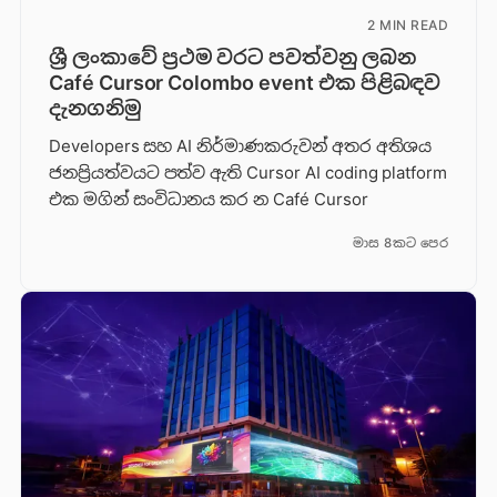
2 MIN READ
ශ්‍රී ලංකාවේ ප්‍රථම වරට පවත්වනු ලබන
Café Cursor Colombo event එක පිළිබඳව
දැනගනිමු
Developers සහ AI නිර්මාණකරුවන් අතර අතිශය
ජනප්‍රියත්වයට පත්ව ඇති Cursor AI coding platform
එක මගින් සංවිධානය කර න Café Cursor
මාස 8කට පෙර