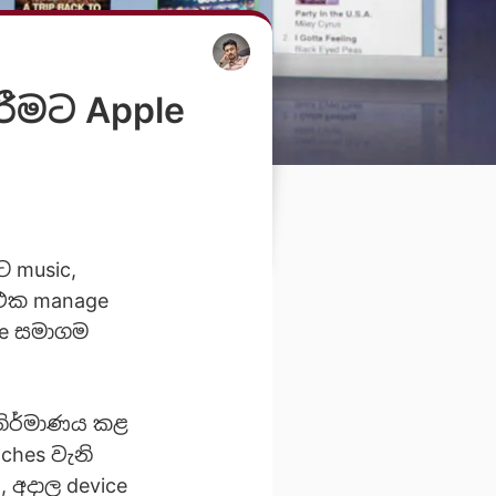
රීමට Apple
 music,
 එක manage
le සමාගම
 නිර්මාණය කළ
ches වැනි
 අදාල device