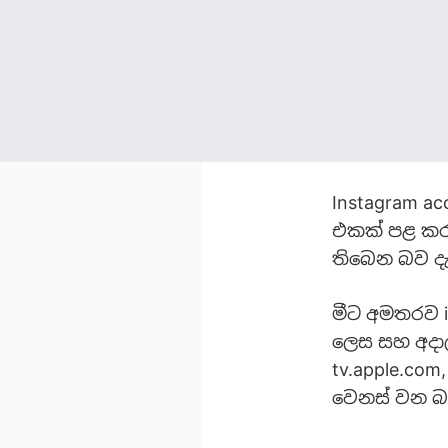
Instagram a
එකක් පළ කර
තිබෙන බව ද
මීට අමතරව i
ලෙස ‍සහ අදා
tv.apple.com
වෙනස් වන බව