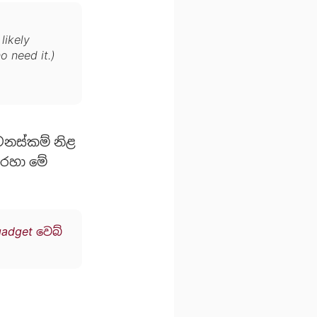
likely
o need it.)
නස්කම් නිළ
හරහා මේ
adget වෙබ්