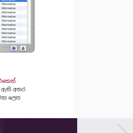
 එකෙන්
ර ඇති අතර
 එක ලෙස