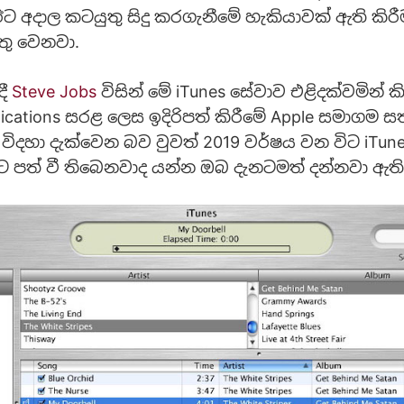
ඊට අදාල කටයුතු සිදු කරගැනීමේ හැකියාවක් ඇති කිර
ු වෙනවා.
දී
Steve Jobs
විසින් මේ iTunes සේවාව එළිදක්වමින් කි
ications සරළ ලෙස ඉදිරිපත් කිරීමේ Apple සමාගම ස
 විදහා දැක්වෙන බව වුවත් 2019 වර්ෂය වන විට iTu
 පත් වී තිබෙනවාද යන්න ඔබ දැනටමත් දන්නවා ඇති