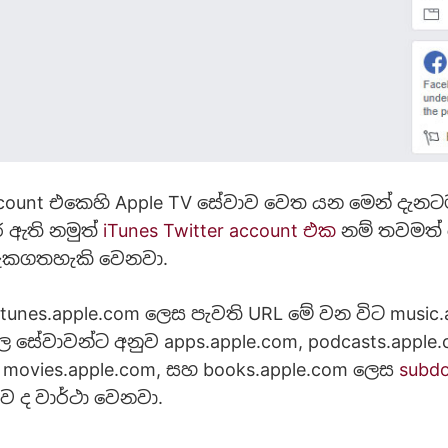
ccount එකෙහි Apple TV සේවාව වෙත යන මෙන් දැනටම
 ඇති නමුත්
iTunes Twitter account එක
නම් තවමත් 
ැකගතහැකි වෙනවා.
tunes.apple.com ලෙස පැවති URL මේ වන විට music.
ල සේවාවන්ට අනුව apps.apple.com, podcasts.apple.
, movies.apple.com, සහ books.apple.com ලෙස
subd
 ද වාර්ථා වෙනවා.