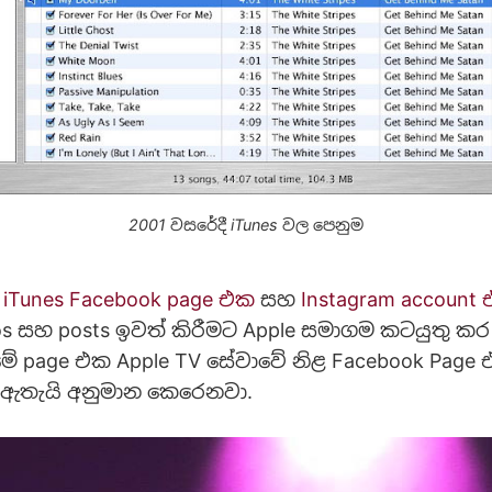
2001 වසරේදී iTunes වල ‌පෙනුම
්
iTunes Facebook page එක
සහ
Instagram account
os සහ posts ඉවත් කිරීමට Apple සමාගම කටයුතු ක
ේ page එක Apple TV සේවාවේ නිළ Facebook Page
 ඇතැයි අනුමාන කෙරෙනවා.