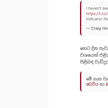
I haven’t se
https://t.c
indicator th
— Craig Ho
හෙට දින පැව
වශයෙන් එළිද
පිළිබඳ වැඩි
මේ ගැන වැ
අඩවිය
හා