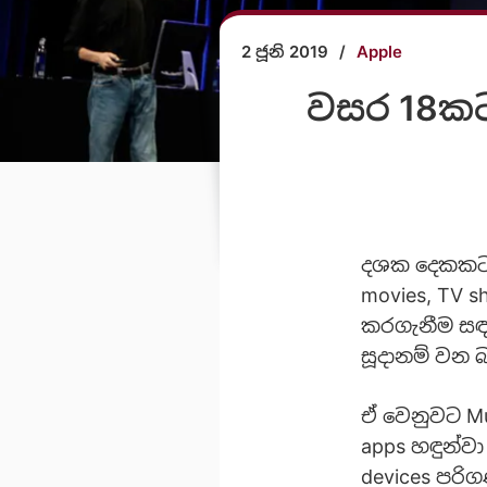
2 ජූනි 2019
/
Apple
වසර 18කට 
දශක දෙකකට 
movies, TV 
කරගැනීම සඳහ
සූදානම් වන
ඒ වෙනුවට Mu
apps හඳුන්ව
devices පරි