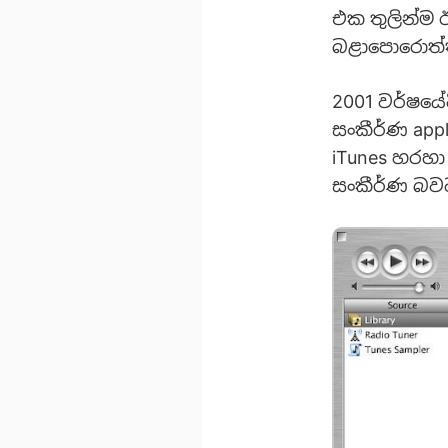
එක තුලින්ම 
බළාපොරොත්ත
2001 වර්ෂයේ
සංකීර්ණ appl
iTunes හරහා
සංකීර්ණ බවට