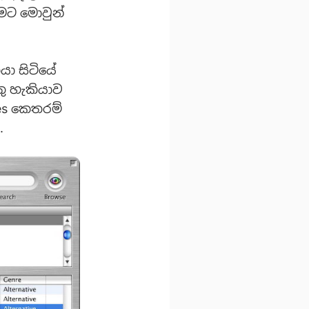
ීමට මොවුන්
යා සිටියේ
තු හැකියාව
nes කෙතරම්
.