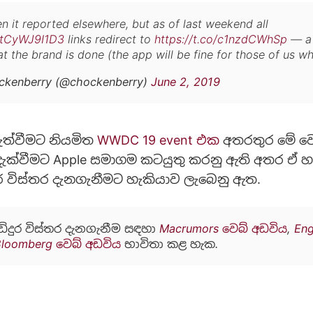
en it reported elsewhere, but as of last weekend all
o/tCyWJ9I1D3
links redirect to
https://t.co/c1nzdCWhSp
— a 
at the brand is done (the app will be fine for those of us wh
ckenberry (@chockenberry)
June 2, 2019
ැත්වීමට නියමිත
WWDC 19 event එක
අතරතුර මේ වෙ
ැක්වීමට Apple සමාගම කටයුතු කරනු ඇති අතර ඒ 
දුර විස්තර දැනගැනීමට හැකියාව ලැබෙනු ඇත.
ඩිදුර විස්තර දැනගැනීම සඳහා
Macrumors වෙබ් අඩවිය
,
Eng
Bloomberg වෙබ් අඩවිය
භාවිතා කළ හැක.