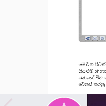
මේ වන විටත
සියළුම phot
බොහෝ විට ම
වෙනස් කරනු