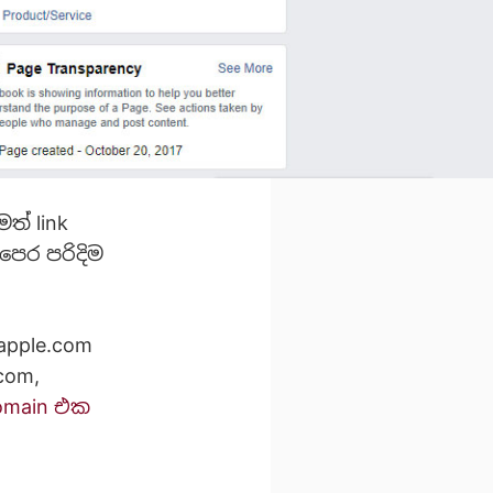
ත් link
පෙර පරිදිම
apple.com
com,
omain එක