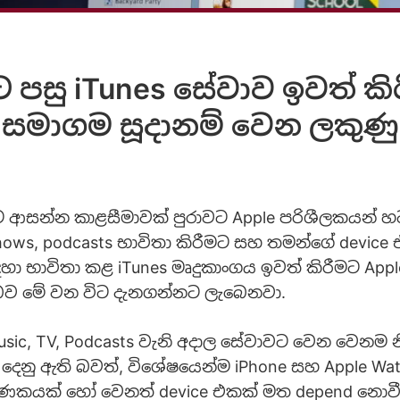
පසු iTunes සේවාව ඉවත් කි
සමාගම සූදානම් වෙන ලකුණු
ආසන්න කාළසීමාවක් පුරාවට Apple පරිශීලකයන් හට
shows, podcasts භාවිතා කිරීමට සහ තමන්ගේ device
ා භාවිතා කළ iTunes මෘදුකාංගය ඉවත් කිරීමට App
 බව මේ වන විට දැනගන්නට ලැබෙනවා.
sic, TV, Podcasts වැනි අදාල සේවාවට වෙන වෙනම
ා දෙනු ඇති බවත්, විශේෂයෙන්ම iPhone සහ Apple Wat
ගණකයක් හෝ වෙනත් device එකක් මත depend නොවී,