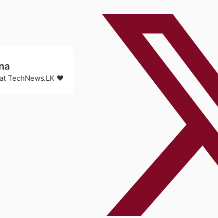
na
r at TechNews.LK ❤️