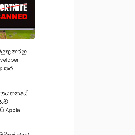
යුතු කරනු
veloper
තු කර
mes ආයතනයේ
යාව
ි Apple