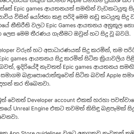
නිවේදනයක් නිකුත් කරමින් Apple සමාගම ප්‍රකාශ කර
ස්සේ Epic games ආයතනයත් සමඟින් වැඩකටයුතු ස
සාවිය විසින් යෝජනා කළ පරිදි මෙම නඩු කටයුතු සිදු
යේ නීතිරීති වලට Epic Games ආයතනය අනුකූල ‍නොව
ලෙස මෙම තීරණය ගැනීමට ඔවුන් හට සිදු වූ බවයි.
eloper වරුන් හට අසාධාරණයක් සිදු කරමින්, තම පරි
ic games ආයතනය සිදු කරමින් සිටින ක්‍රියාවලිය ප
වත්, ඉදිරියේදී නැවතත් Epic games ආයතනය සමඟි
e සමාගම බළාපොරොත්තුවෙන් සිටින බවත් Apple සම
සඳහන් කර තිබෙනවා.
් වෙනත් Developer account එකක් හරහා පවත්වා
ේ Unreal Engine එකට තවමත් කිසිඳු බළපෑමක් සි
 වෙනවා.
ුලත App Store guidelines වලට අනුගතව නැවතත් ත