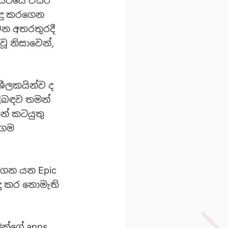
 සිටියේ වසර
ිදු කරගෙන
 වන අතරතුරදී
ූ නිසාවෙන්,
ශීලකයින්ව ද
ිළිබඳව තමන්
න් කටයුතු
ාගම
ගෙන යන Epic
දු කර නොමැති
මන්ගේ apps