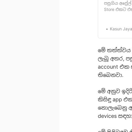
පසුගිය අප්‍රේ
Store එකට එ
බව අපි ඔබව ද
එක දැන් Googl
ආයතනයකටයුතු
Kasun Jaya
[https://www.
පළමුවරටAnd
මේ තත්ත්වය
ලැබූ අතර, පස
account එක 
තිබෙනවා.
මේ අනුව ඉදිර
කිසිඳු app 
නොලැබෙනු ඇත
devices සඳහා