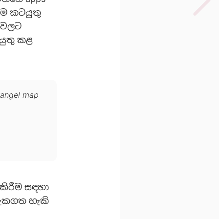
ගම කටයුතු
ි වලට
යුතු කළ
Erangel map
කිරීම සඳහා
දැකගත හැකි