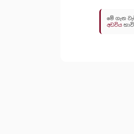
මේ ගැන වැ
අඩවිය
භාවි