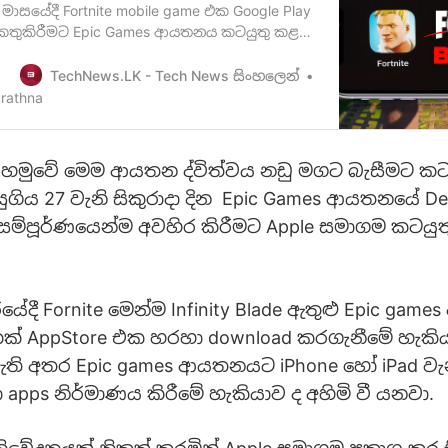
ල් මාසයේදී Fortnite mobile game එක Google Play
කතුකිරීමට Epic Games ආයතනය කටයුතු කළ
ැනුවත් කළා මතක ඇති. Fortnite mobile game
e Playstore හරහාද නිකුත් කිරීමට Epic
TechNews.LK - Tech News සිංහලෙන්
 කරයිFortnite
rathna
epicgames.com/fortnite/en-US/home]
ro…
 හමුවේ මෙම ආයතන ද්විත්වය නඩු මගට බැසීමට කට
ුගිය 27 වැනි සිකුරාදා දින Epic Games ආයතනයේ De
සම්පූර්ණයෙන්ම අවහිර කිරීමට Apple සමාගම කටයු
ියේදී Fornite මෙන්ම Infinity Blade ඇතුළු Epic ga
එකක් AppStore එක හරහා download කරගැනීමේ හැකි
ි අතර Epic games ආයතනයට iPhone හෝ iPad වැන
 apps නිර්මාණය කිරීමේ හැකියාව ද අහිමි වී යනවා.