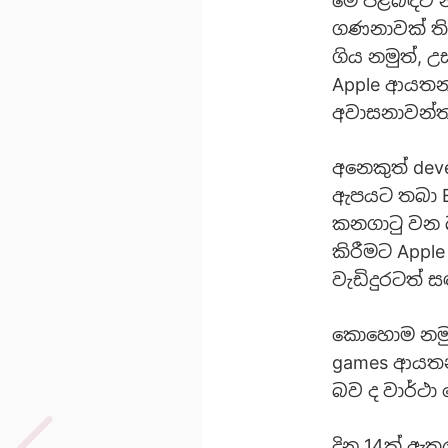
මේ පිළිබඳව 
ගණනාවක් ති
ගිය නමුත්, උ
Apple ආයත‍න
අවාසනාවන්ත 
අනෙකුත් dev
ඇපයට තබා Ep
කනගාටු වන බ
කිරීමට Appl
වැඩිදුරටත් 
කොහොම නමුත
games ආයතනය
බව ද වාර්ථා
දින 14ක් ඇත