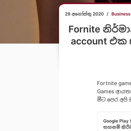
29 අගෝස්තු 2020
/
Business
Fornite නිර
account එක 
Fortnite ga
Games ආයතන
මීට පෙර අපි
Google Play 
තහනම් කිරී