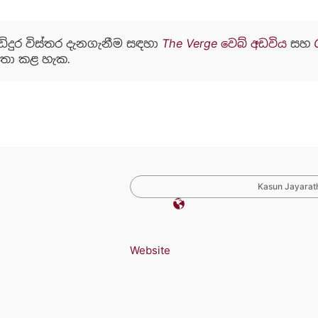
ඩිදුර විස්තර දැනගැනීම සඳහා
The Verge වෙබ් අඩවිය
සහ
තා කළ හැක.
Kasun Jayarath
Website