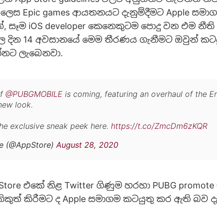
ලෙස Epic games ආයතනයට දැනුම්දීමට Apple සමා
, සෑම iOS developer කෙනෙකුටම පොදු වන එම නීත
ල දින 14 අවසානයේ මෙම තීරණය ගැනීමට ඔවුන් කට
්නට ලැබෙනවා.
of
@PUBGMOBILE
is coming, featuring an overhaul of the 
new look.
he exclusive sneak peek here.
https://t.co/ZmcDm6zKQR
e (@AppStore)
August 28, 2020
tore එකේ නිළ Twitter ගිණුම හරහා PUBG promote 
ිකුත් කිරීමට ද Apple සමාගම කටයුතු කර ඇති බව 