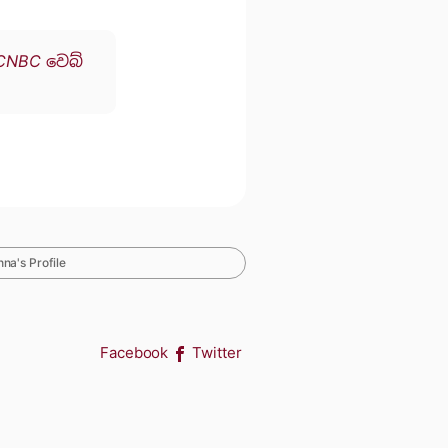
CNBC වෙබ්
na's Profile
Facebook
Twitter