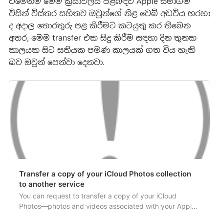
එමෙන්ම මෙම ක්‍රියාවලිය පිළිබඳව Apple සමාගම
විසින් විස්තර සහිතව ඔවුන්ගේ නිළ වෙබ් අඩවිය හරහා
ද අදාල තොරතුරු පළ කිරීමට කටයුතු කර තිබෙන
අතර, මෙම transfer එක සිදු කිරීම සඳහා දින තුනක
කාලයක සිට සතියක පමණ කාලයක් ගත විය හැකි
බව ඔවුන් පෙන්වා දෙනවා.
Transfer a copy of your iCloud Photos collection
to another service
You can request to transfer a copy of your iCloud
Photos—photos and videos associated with your Apple
ID—to another service.