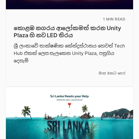
1 MIN READ
කොළඹ නගරය ආලෝකමත් කරන Unity
Plaza හි නව LED තිරය
ශ්‍රී ලංකාවේ තාක්ෂණික කේන්ද්‍රස්ථානය හෙවත් Tech
Hub එකක් ලෙස සැලකෙන Unity Plaza, පසුගිය
දෙසැම්
මාස 8කට පෙර