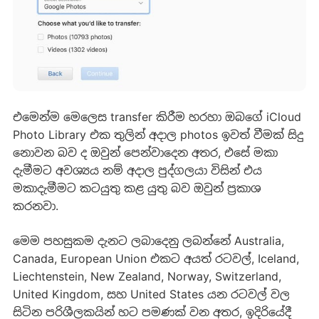
එමෙන්ම මෙලෙස transfer කිරීම හරහා ඔබගේ iCloud
Photo Library එක තුලින් අදාල photos ඉවත් වීමක් සිදු
නොවන බව ද ඔවුන් පෙන්වාදෙන අතර, එසේ මකා
දැමීමට අවශ්‍යය නම් අදාල පුද්ගලයා විසින් එය
මකාදැමීමට කටයුතු කළ යුතු බව ඔවුන් ප්‍රකාශ
කරනවා.
මෙම පහසුකම දැනට ලබාදෙනු ලබන්නේ Australia,
Canada, European Union එකට අයත් රටවල්, Iceland,
Liechtenstein, New Zealand, Norway, Switzerland,
United Kingdom, සහ United States යන රටවල් වල
සිටින පරිශීලකයින් හට පමණක් වන අතර, ඉදිරියේදී