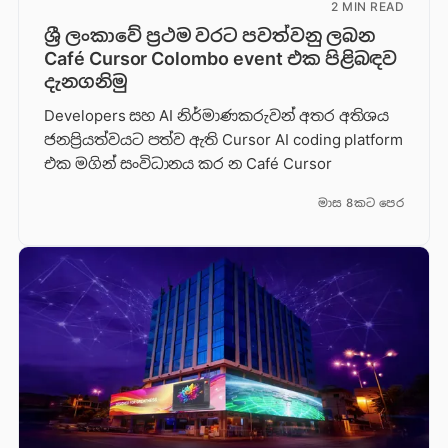
2 MIN READ
ශ්‍රී ලංකාවේ ප්‍රථම වරට පවත්වනු ලබන
Café Cursor Colombo event එක පිළිබඳව
දැනගනිමු
Developers සහ AI නිර්මාණකරුවන් අතර අතිශය
ජනප්‍රියත්වයට පත්ව ඇති Cursor AI coding platform
එක මගින් සංවිධානය කර න Café Cursor
මාස 8කට පෙර