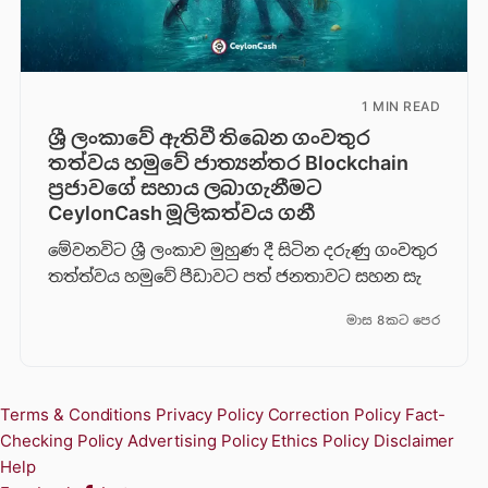
1 MIN READ
ශ්‍රී ලංකාවේ ඇතිවී තිබෙන ගංවතුර
තත්වය හමුවේ ජාත්‍යන්තර Blockchain
ප්‍රජාවගේ සහාය ලබාගැනීමට
CeylonCash මූලිකත්වය ග​නී
මේවනවිට ශ්‍රී ලංකාව මුහුණ දී සිටින දරුණු ගංවතුර
තත්ත්වය හමුවේ පීඩාවට පත් ජනතාවට සහන සැ
මාස 8කට පෙර
Terms & Conditions
Privacy Policy
Correction Policy
Fact-
Checking Policy
Advertising Policy
Ethics Policy
Disclaimer
Help