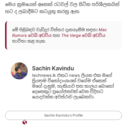
මෙය ක්‍රමයෙන් අනෙක් රටවල් වල සිටින පරිශීලකයින්
හට ද ලබාදීමට කටයුතු කරනු ඇත.
මේ පිළිබඳව වැඩිදුර විස්තර දැනගැනීම සඳහා
Mac
Rumors වෙබ් අඩවිය
සහ
The Verge වෙබ් අඩවිය
භාවිතා කළ හැක.
Sachin Kavindu
technews.lk එකට news ලියන එක මගේ
ප්‍රියතම විනෝදාංශයක් වගේම ඒකෙන්
මගේ දැනුම, හැකියාව සහ කාලය බොහෝ
දෙනෙකුට ප්‍රයෝජනවත් වෙන විදිහට
යොදවන්න අවස්ථාව ලැබෙනවා.
Sachin Kavindu's Profile