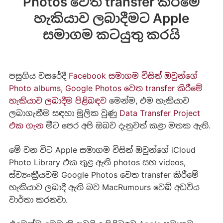
Photos වෙත transfer කිරීමේ
හැකියාව ලබාදීමට Apple
සමාගම කටයුතු කරයි
පසුගිය වසරේදී
Facebook සමාගම විසින් ඔවුන්ගේ
Photo albums, Google Photos වෙත transfer කිරීමේ
හැකියාව ලබාදීම පිළිබඳව
මෙන්ම, එම හැකියාව
ලබාගැනීම සඳහා මූලික වුණු
Data Transfer Project
එක ගැන
මීට පෙර අපි ඔබව දැනුවත් කළා මතක ඇති.
මේ වන විට Apple සමාගම විසින් ඔවුන්ගේ iCloud
Photo Library එක තුළ ඇති photos සහ videos,
ස්ව්‍යංක්‍රීයවම Google Photos වෙත transfer කිරීමේ
හැකියාව ලබාදී ඇති බව MacRumours වෙබ් අඩවිය
‍වාර්තා කරනවා.