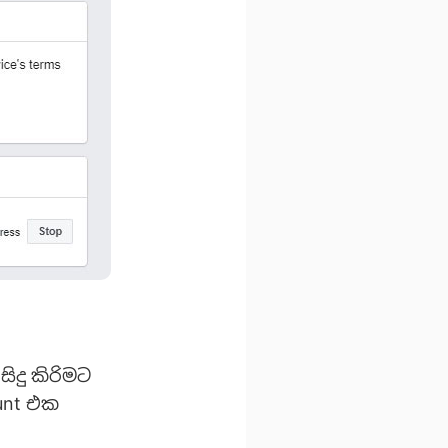
ිදු කිරිමට
unt එක