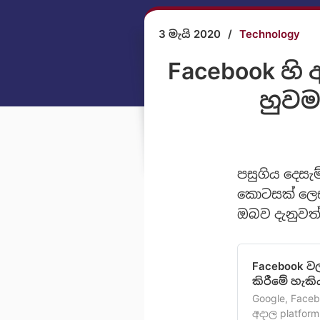
3 මැයි 2020
/
Technology
Facebook හි 
හුවමා
පසුගිය දෙසැම
කොටසක් ලෙස p
ඔබව දැනුවත
Facebook වල
කිරීමේ හැකි
Google, Face
අදාල platfor