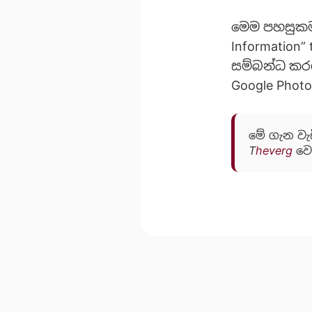
මෙම පහසුකම 
Information
සම්බන්ධ කර
Google Phot
මේ ගැන වැඩ
T
heverg
වෙ