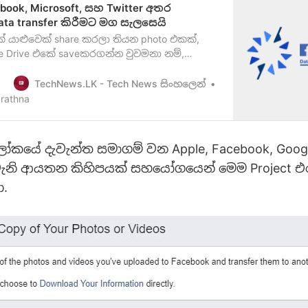
ebook, Microsoft, සහ Twitter අතර
ta transfer කිරීමට මග සැලසෙයි
 යාළුවෙක් share කරලා තියන photo එකක්,
e Drive එකේ saveකරගන්න වුවමනා නම්,
ෙන් ඒක download කරලා, Google Drive එකට
 ඕන නේද? එහෙම නැතිව Facebook එකෙන්
TechNews.LK - Tech News සිංහලෙන්
 Google Drive එකේ අදාල image එක save
rathna
් නම් ඒක කොයි තරම් වටිනවා ද කියලා
කයේ දැවැන්ත සමාගම් වන Apple, Facebook, Google
 වැනි ආයතන කිහිපයක් සහයෝගයෙන් මෙම Project එ
.