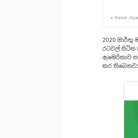
ලබාදෙන Data 
Project[https:
2018 වර්ෂයේද
Kasun Jaya
Facebook, Mic
2020 මාර්තු 
රටවල් සිටින 
ඇමෙරිකාව ස
කර තිබෙනවා