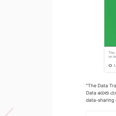
"The Data Tr
Data ගෙන යා
data-sharin