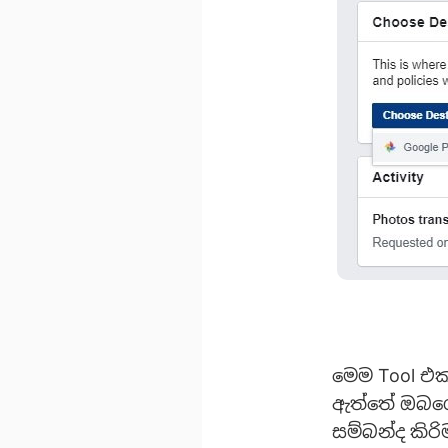
මෙම Tool එක
ඇත්තේ ඔබගේ 
සම්බන්ද කිර