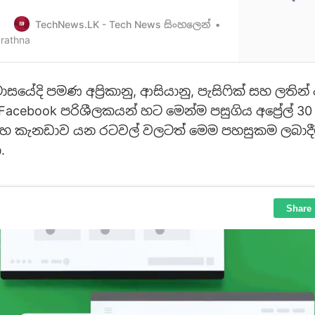
Transfer
//datatransferproject.dev/] නම් වූ ව්‍යාපෘතිය ගැන
TechNews.LK - Tech News සිංහලෙන්
ී අපි ඔබවදැනුවත් කළා මතක ඇති. Google,
rathna
rosoft, සහ Twitter අතර පහසුවෙන් Data tr…
මාසයේදි පමණ අප්‍රිකානු, ආසියානු, පැසිෆික් සහ ලතින
Facebook පරිශීලකයන් හට මෙන්ම පසුගිය අප්‍රේල් 30 
හ කැනඩාව යන රටවල් වලටත් මෙම පහසුකම ලබාදී
.