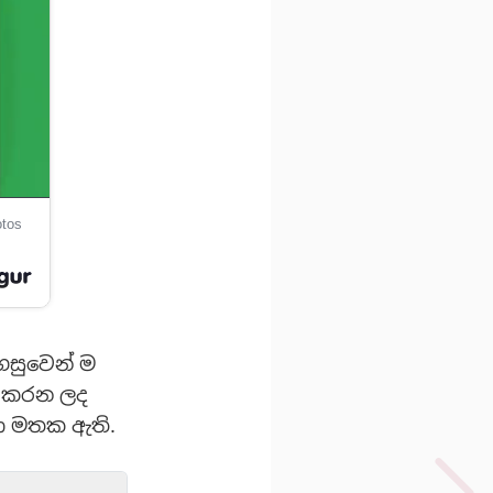
පහසුවෙන් ම
භ කරන ලද
ළා මතක ඇති.