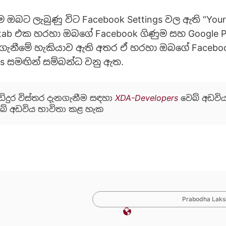
ඔබට ලැබුණු විට Facebook Settings වල ඇති “Your
” tab එක හරහා ඔබගේ Facebook ගිණුම සහ Google P
ගැනීමේ හැකියාව ඇති අතර ඒ හරහා ඔබගේ Faceboo
os සමඟින් සම්බන්ධ වනු ඇත.
ිදුර විස්තර දැනගැනීම සඳහා
XDA-Developers
වෙබ් අඩවි
බ් අඩවිය
භාවිතා කළ හැක
Prabodha Laksh