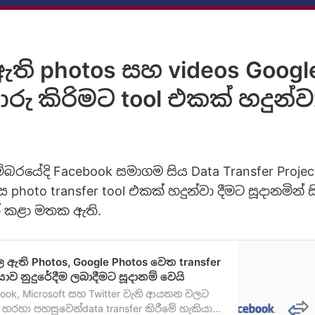
ඇති photos සහ videos Goog
රු කිරිමට tool එකක් හදුන්ව
්බරයේදි Facebook සමාගම සිය Data Transfer Proje
hoto transfer tool එකක් හදුන්වා දීමට සූදානමින් 
් කළා මතක ඇති.
 ඇති Photos, Google Photos වෙත transfer
යාව නුදුරේදීම ලබාදීමට සූදානම් වෙයි
book, Microsoft සහ Twitter වැනි ආයතන වලට
m හරහා පහසුවෙන්data transfer කිරීමේ හැකියාව