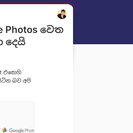
le Photos වෙත
ා දෙයි
ct එකෙහි
සිටින බව අපි