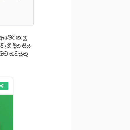
් ඇමෙරිකානු
වැනි දින සිය
මට කටයුතු