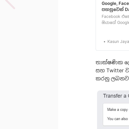
Google, Fac
පහසුවෙන් Da
Facebook එකේ
ඔයාගේ Googl
Facebook එක
uploadකරන්න
සෘජුවම ඔයාගේ
Kasun Jaya
කරන්නපුළුවන
අමුතුවෙන් …
තාක්ෂණික ලෝ
සහ Twitter
කරනු ලබනවා