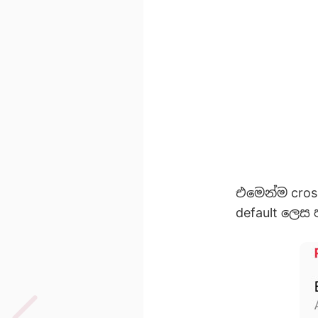
එමෙන්ම cros
default ලෙස