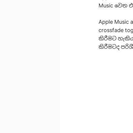
Music වෙත එ
Apple Music 
crossfade to
කිරීමට හැකි
කිරීමටද පරි