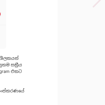
ිශීලකයන්
කම සක්‍රීය
rogram එකට
සංස්කරණයේ