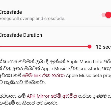
ෂාංගය තවමත් ලබා දී ඇත්තේ Apple Music beta පර
වන අතර ඔබටත් Apple Music වෙත crossfade පහසු
වශ්‍ය නම්
මෙම link එක හරහා
Apple Music beta p
ට හැකියාව තිබෙනවා.
අවශ්‍යය නම්
APK Mirror වෙබ් අඩවිය
හරහා ද මෙම 
ගැනීමේ හැකියාව පවතිනවා.