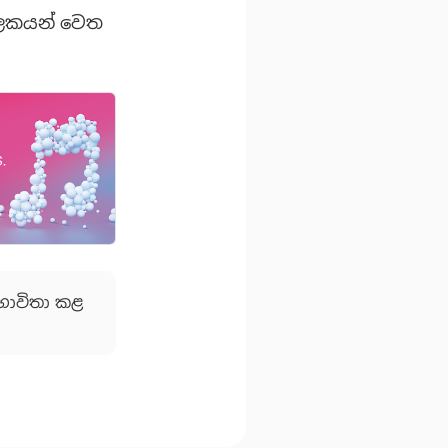
ශීලකයන් වෙත
ාවිතා කළ