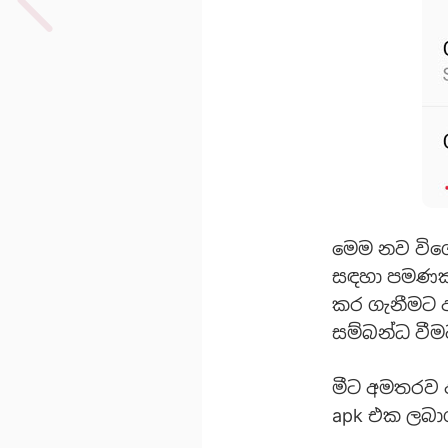
මෙම නව විශේ
සඳහා පමණක් 
කර ගැනීමට අ
සම්බන්ධ වීම
මීට අමතරව 
apk එක ලබා