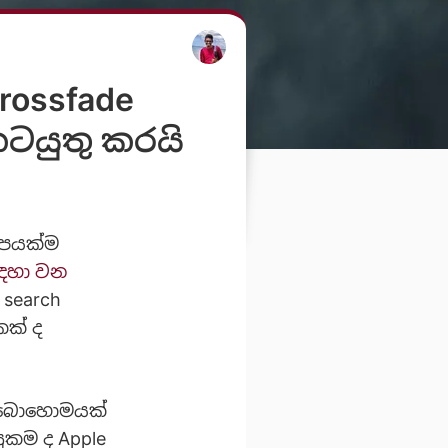
rossfade
ටයුතු කරයි
ිපයක්ම
සඳහා වන
 search
කක් ද
න බොහොමයක්
ුකම ද Apple