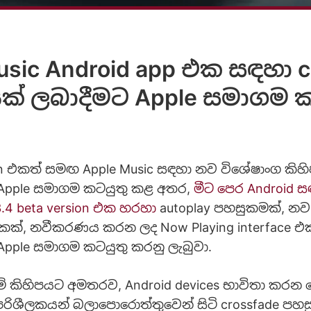
usic Android app එක සඳහා c
ක් ලබාදීමට Apple සමාගම ක
ion එකත් සමඟ Apple Music සඳහා නව විශේෂාංග කිහ
 Apple සමාගම කටයුතු කළ අතර,
මීට පෙර Android 
3.4 beta version එක හරහා
autoplay පහසුකමක්, නව
එකක්, නවීකරණය කරන ලද Now Playing interface එ
 Apple සමාගම කටයුතු කරනු ලැබුවා.
් කිහිපයට අමතරව, Android devices භාවිතා කර
 පරිශීලකයන් බලාපොරොත්තුවෙන් සිටි crossfade පහස