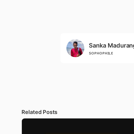
Sanka Maduran
sᴏᴘʜᴏᴘʜɪʟᴇ
Related Posts