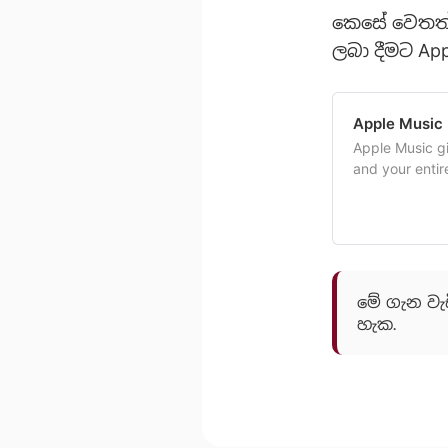
කෙසේ වෙතත්,
ලබා දීමට Ap
Apple Music 
Apple Music gi
and your entir
right from you
it today. The
over 60 millio
මේ ගැන වැ
හැක.