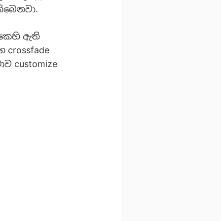
තිබෙනවා.
එකෙහි ඇති
සහ crossfade
ාව customize