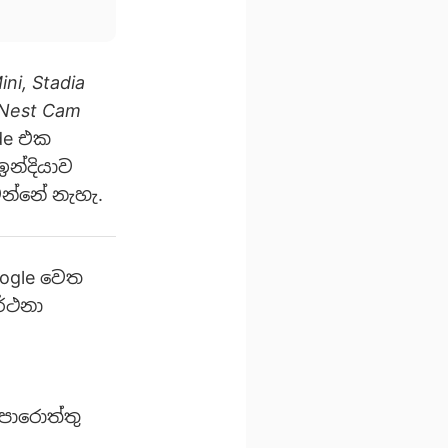
ni, Stadia
 Nest Cam
de එක
ඉන්දියාව
වන්නේ නැහැ.
Google වෙත
ාර්ථනා
පොරොත්තු