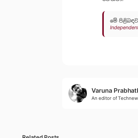
මේ පිළිබඳව
Independen
Varuna Prabhat
An editor of Technew
Related Posts