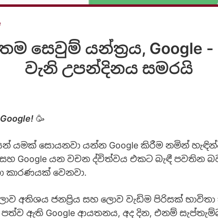
e
ම සෙවුම් යන්ත්‍රය, Google -
වැනි උපන්දිනය සමරයි
 Google!
🥳
න් යමක් සොයනවා යන්න Google කිරීම නමින් හැඳින
 සහ Google යන වචන ද්විත්වය එකට බැඳී පවතින බ
නා කාරණයක් වෙනවා.
ොව අතිශය ජනප්‍රිය සහ ලොව වැඩිම පිරිසක් භාවිතා
 පත්ව ඇති Google ආයතනය, අද දින, එනම් සැප්තැම්බ