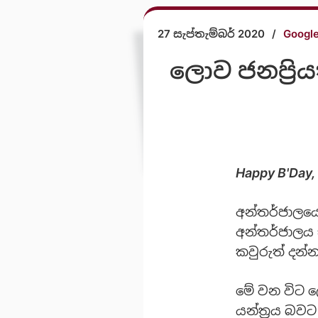
27 සැප්තැම්බර් 2020
/
Googl
ලොව ජනප්‍රියත
Happy B'Day,
අන්තර්ජාලයෙ
අන්තර්ජාලය
කවුරුත් දන්
මේ වන විට ල
යන්ත්‍රය බවට