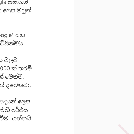
ogle සමාගම
ය ලෙස ඔවුන්
oogle" යන
ිසින්මයි.
්‍ර වලට
000 ක් තරම්
් මෙන්ම,
ක් ද වෙනවා.
ා පදයක් ලෙස
 එහි අර්ථය
වීම" යන්නයි.