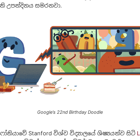
වැනි උපන්දිනය සමරනවා.
Google’s 22nd Birthday Doodle
ියාවේ Stanford විශ්ව විද්‍යාලයේ ශිෂ්‍යයන්ව සිටි
L