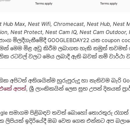
t Hub Max, Nest Wifi, Chromecast, Nest Hub, Nest Mi
tion, Nest Protect, Nest Cam IQ, Nest Cam Outdoor,
ංග මිලදීගැනීමේදී
GOOGLEBDAY22 යන coupon co
මෙන් මෙම මිළ අඩු කිරීම ලබාගත හැකි නමුත් තවමත් 
තික රටවල් වලට මෙය ලබාදී ඇති බවක් නම් වාර්ථා 
ලාංකික අපිටත් අතිශයින්ම හුරුපුරුදු හා නැතිවම බැරි 
 එකේ අපත්
, ශ්‍රී ලාංකිකයින් ලෙස සුභ උපන් දිනයක් ප්‍ර
gle සමාගම පිළිබඳව තවත් බොහෝ තොරතුරු රැගත්
ක ලිපියක් ඉදිරියේදී ඔබ වෙත ගෙන එන්නට අප බලා