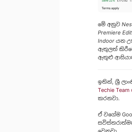
මේ අනුව
Nes
Premiere Edi
Indoor
යන උපා
ඇතුලත් කිරී
ඇතුළු ආසියා
ඉතින්, ශ්‍රී 
Techie Team
කරනවා.
ඒ වගේම Goo
සවිස්තරාත්ම
වෙනවා.