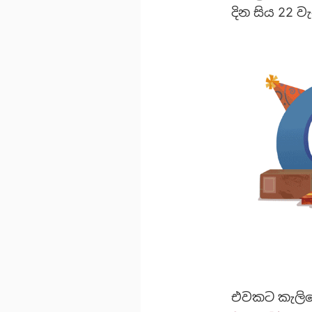
දින සිය 22 
එවකට කැලිෆෝන