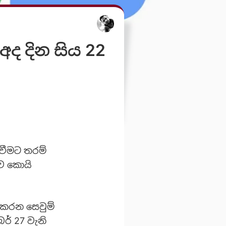
 අද දින සිය 22
්වීමට තරම්
ව කොයි
 කරන සෙවුම්
ර් 27 වැනි