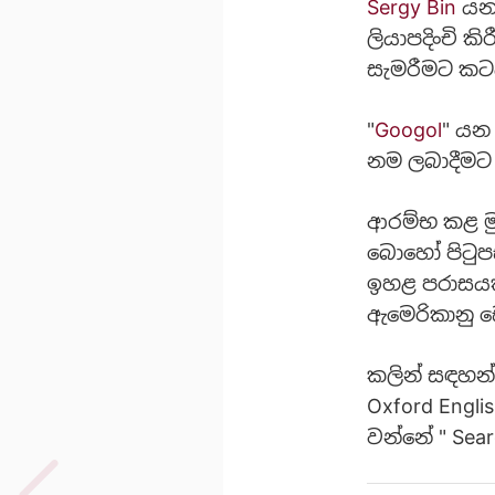
Sergy Bin
යන 
ලියාපදිංචි 
සැමරීමට කටය
"
Googol
" යන
නම ලබාදීමට ක
ආරම්භ කළ මුල
බොහෝ පිටුපස
ඉහළ පරාසයක 
‍ඇමෙරිකානු 
කලින් සඳහන්
Oxford Engl
වන්නේ " Sear