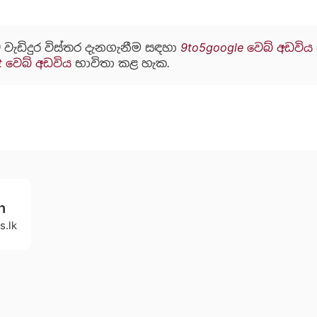
 වැඩිදුර විස්තර දැනගැනීම සඳහා
9to5google වෙබ් අඩවිය
t වෙබ් අඩවිය
භාවිතා කළ හැක.
h
s.lk