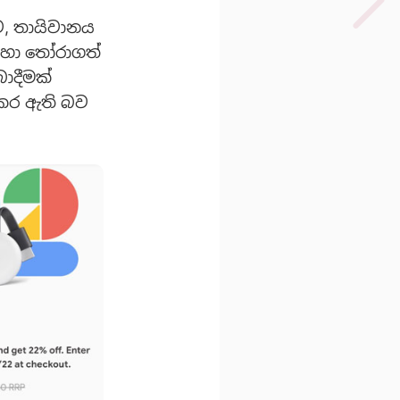
ව, තායිවානය
රහා තෝරාගත්
බාදීමක්
 කර ඇති බව