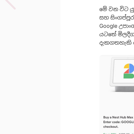
මේ වන විට ය
සහ සිංගප්පූ
Google උපාංග
යටතේ මිලදීග
දැකගතහැකි 