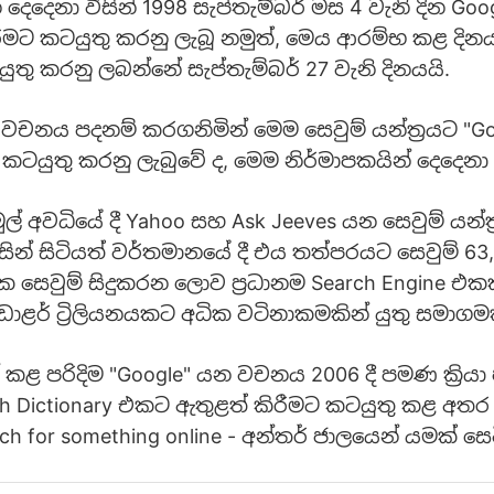
දෙදෙනා විසින් 1998 සැප්තැම්බර් මස 4 වැනි දින Go
කිරීමට කටයුතු කරනු ලැබූ නමුත්, මෙය ආරම්භ කළ දින
ුතු කරනු ලබන්නේ සැප්තැම්බර් 27 වැනි දිනයයි.
 වචනය පදනම් කරගනිමින් මෙම සෙවුම් යන්ත්‍රයට "G
ටයුතු කරනු ලැබුවේ ද, මෙම නිර්මාපකයින් දෙදෙනා ව
් අවධියේ දී Yahoo සහ Ask Jeeves යන සෙවුම් යන්ත
ින් සිටියත් වර්තමානයේ දී එය තත්පරයට සෙවුම් 63,
සෙවුම් සිදුකරන ලොව ප්‍රධානම Search Engine එකක
ඩොළර් ට්‍රිලියනයකට අධික වටිනාකමකින් යුතු සමාගම
 කළ පරිදිම "Google" යන වචනය 2006 දී පමණ ක්‍රිය
ish Dictionary එකට ඇතුළත් කිරීමට කටයුතු කළ අතර
ch for something online - අන්තර් ජාලයෙන් යමක් සෙ