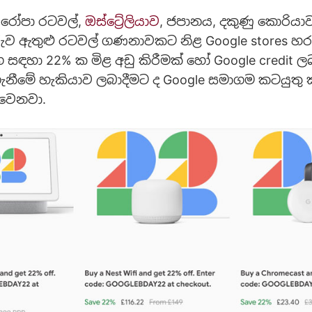
ුරෝපා රටවල්,
ඔස්ට්‍රේලියාව
, ජපානය, දකුණු කොරියා
රුව ඇතුළු රටවල් ගණනාවකට නිළ Google stores හ
 සඳහා 22% ක මිළ අඩු කිරීමක් හෝ Google credit ල
ැනීමේ හැකියාව ලබාදීමට ද Google සමාගම කටයුතු
වෙනවා.