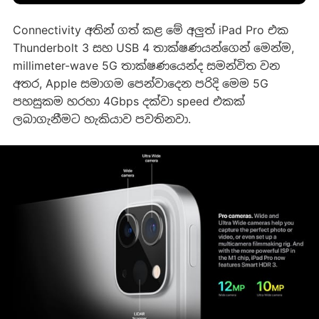
‍Connectivity අතින් ගත් කළ මේ අලුත් iPad Pro එක
Thunderbolt 3 සහ USB 4 තාක්ෂණයන්ගෙන් මෙන්ම,
millimeter-wave 5G තාක්ෂණයෙන්ද සමන්විත වන
අතර, Apple සමාගම පෙන්වාදෙන පරිදි මෙම 5G
පහසුකම හරහා 4Gbps දක්වා speed එකක්
ලබාගැනීමට හැකියාව පවතිනවා.