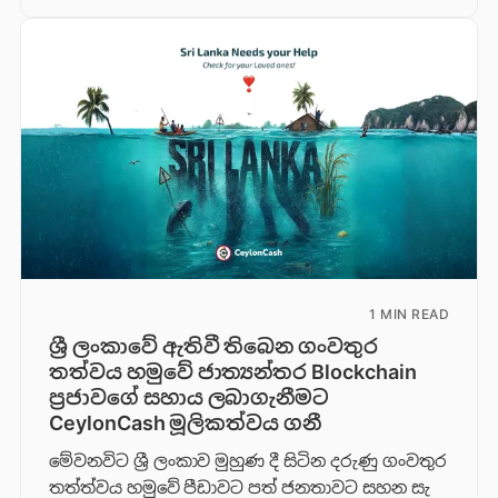
1 MIN READ
ශ්‍රී ලංකාවේ ඇතිවී තිබෙන ගංවතුර
තත්වය හමුවේ ජාත්‍යන්තර Blockchain
ප්‍රජාවගේ සහාය ලබාගැනීමට
CeylonCash මූලිකත්වය ග​නී
මේවනවිට ශ්‍රී ලංකාව මුහුණ දී සිටින දරුණු ගංවතුර
තත්ත්වය හමුවේ පීඩාවට පත් ජනතාවට සහන සැ