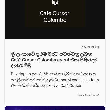
2 MIN READ
ශ්‍රී ලංකාවේ ප්‍රථම වරට පවත්වනු ලබන
Café Cursor Colombo event එක පිළිබඳව
දැනගනිමු
Developers සහ AI නිර්මාණකරුවන් අතර අතිශය
ජනප්‍රියත්වයට පත්ව ඇති Cursor AI coding platform
එක මගින් සංවිධානය කර න Café Cursor
මාස 8කට පෙර