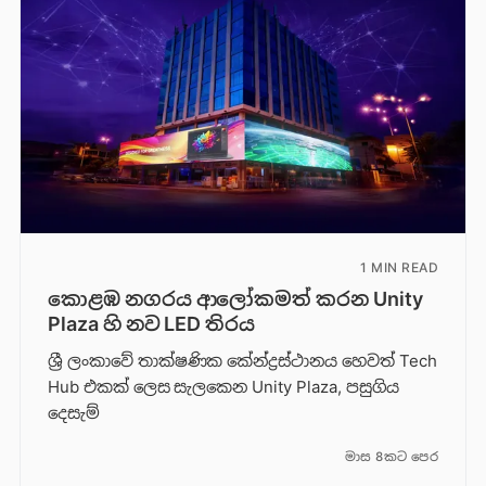
1 MIN READ
කොළඹ නගරය ආලෝකමත් කරන Unity
Plaza හි නව LED තිරය
ශ්‍රී ලංකාවේ තාක්ෂණික කේන්ද්‍රස්ථානය හෙවත් Tech
Hub එකක් ලෙස සැලකෙන Unity Plaza, පසුගිය
දෙසැම්
මාස 8කට පෙර