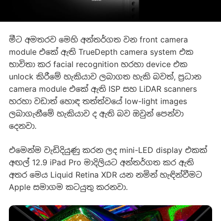
මීට අමතරව මෙහි අන්තර්ගත වන front camera
module එකේ ඇති TrueDepth camera system එක
භාවිතා කර facial recognition හරහා device එක
unlock කිරීමේ හැකියාව ලබාගත හැකි බවත්, ප්‍රධාන
camera module එකේ ඇති ISP සහ LiDAR scanners
හරහා වඩාත් හොඳ තත්ත්වයේ low-light images
ලබාගැනීමේ හැකියාව ද ඇති බව ඔවුන් පෙන්වා
දෙනවා.
එමෙන්ම වැඩිදියුණු කරන ලද mini-LED display එකක්
අඟල් 12.9 iPad Pro මාදිලියට අන්තර්ගත කර ඇති
අතර මෙය Liquid Retina XDR යන නමින් හැඳින්වීමට
Apple සමාගම කටයුතු කරනවා.