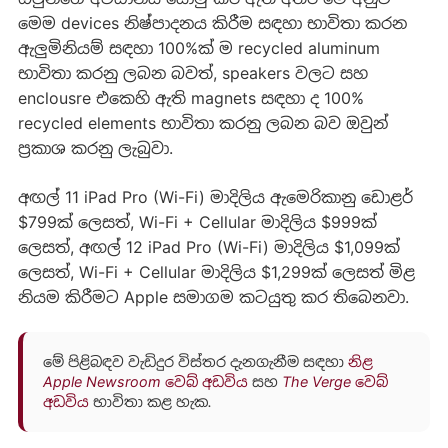
මෙම devices නිෂ්පාදනය කිරීම සඳහා භාවිතා කරන
ඇලුමිනියම් සඳහා 100%ක් ම recycled aluminum
භාවිතා කරනු ලබන බවත්, speakers වලට සහ
enclousre එකෙහි ඇති magnets සඳහා ද 100%
recycled elements භාවිතා කරනු ලබන බව ඔවුන්
ප්‍රකාශ කරනු ලැබුවා.
අඟල් 11 iPad Pro (Wi-Fi) මාදිලිය ඇමෙරිකානු ඩොළර්
$799ක් ලෙසත්, Wi-Fi + Cellular මාදිලිය $999ක්
ලෙසත්, අඟල් 12 iPad Pro (Wi-Fi) මාදිලිය $1,099ක්
ලෙසත්, Wi-Fi + Cellular මාදිලිය $1,299ක් ලෙසත් මිළ
නියම කිරීමට Apple සමාගම කටයුතු කර තිබෙනවා.
මේ පිළිබඳව වැඩිදුර විස්තර දැනගැනීම සඳහා
නිළ
Apple Newsroom වෙබ් අඩවිය
සහ
The Verge වෙබ්
අඩවිය
භාවිතා කළ හැක.