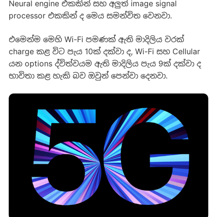
Neural engine එකකින් සහ අලුත් image signal
processor එකකින් ද මෙය සමන්විත වෙනවා.
එමෙන්ම මෙහි Wi-Fi පමණක් ඇති මාදිලිය වරක්
charge කළ විට පැය 10ක් දක්වා ද, Wi-Fi සහ Cellular
යන options ද්විත්වයම ඇති මාදිලිය පැය 9ක් දක්වා ද
භාවිතා කළ හැකි බව ඔවුන් පෙන්වා දෙනවා.