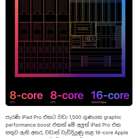
පැරණි iPad Pro එකට වඩා 1,500 ගුණයක graphic
performance boost එකක් මේ අලුත් iPad Pro එක
සතුව ඇති අතර, වඩාත් වැඩිදියුණු කළ 16-core Apple