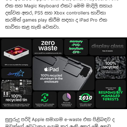
එක සහ Magic Keyboard එකට මෙම මාදිලි සහාය
දක්වන අතර, PS5 සහ Xbox controllers භාවිතා
කරමින් games play කිරීම සඳහා ද iPad Pro එක
භාවිතා කළ හැකි වෙනවා.
සුපුරුදු පරිදි Apple සමාගම e-waste එක පිළිබඳව ද
ඔවුන්ගේ අවධානය යොමු කර ඇති අතර මේ අනුව