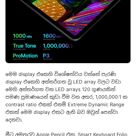
මෙම display එකෙහි විශේෂත්වය වන්නේ පැරණි
display එකෙහි අන්තර්ගත වූ LED array වලට වඩා
මෙහි අන්තර්ගත වන LED arrays 120 ගුණයකින්
පමණ ප්‍රමාණයෙන් කුඩා වීම වන අතර, 1,000,000:1 ක
contrast ratio එකක් එනම් Extreme Dynamic Range
එකක් මෙම display එකට ඇති බව ඔවුන් පෙන්වා
දෙනවා.
මීට අමතරව Apple Pencil එක, Smart Keyboard Folio