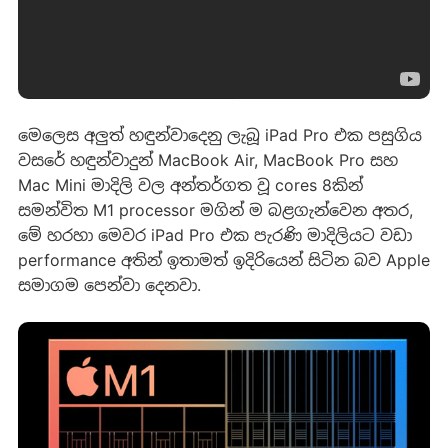
මෙලෙස අලුත් හඳුන්වාදෙනු ලැබූ iPad Pro එක පසුගිය
වසරේ හඳුන්වාදුන් MacBook Air, MacBook Pro සහ
Mac Mini මාදිලි වල අන්තර්ගත වූ cores 8කින්
සමන්විත M1 processor මගින් ම බළගැන්වෙන අතර,
මේ හරහා මෙවර iPad Pro එක පැරණි මාදිලියට වඩා
performance අතින් ඉතාමත් ඉදිරියෙන් සිටින බව Apple
සමාගම පෙන්වා දෙනවා.