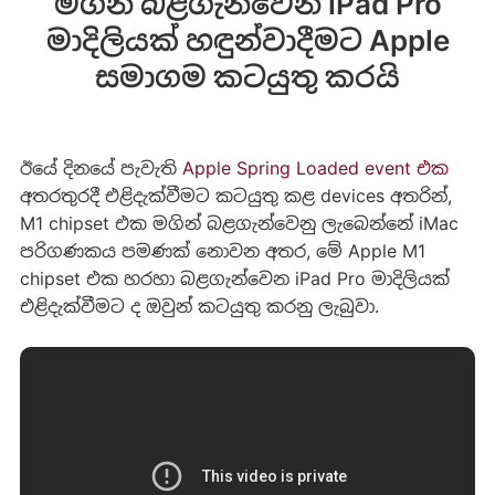
මගින් බළගැන්වෙන iPad Pro
මාදිලියක් හඳුන්වාදීමට Apple
සමාගම කටයුතු කරයි
ඊයේ දිනයේ පැවැති
Apple Spring Loaded event එක
අතරතුරදී එළිදැක්වීමට කටයුතු කළ devices අතරින්,
M1 chipset එක මගින් බළගැන්වෙනු ලැබෙන්නේ iMac
පරිගණකය පමණක් නොවන අතර, මේ Apple M1
chipset එක හරහා බළගැන්වෙන iPad Pro මාදිලියක්
එළිදැක්වීමට ද ඔවුන් කටයුතු කරනු ලැබුවා.