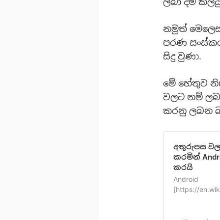
ලබා දීම කලය
නමුත් මෙලෙස
පරණ සංස්කර
සිදු වුණා.
මේ හේතුව නි
වලට නම් ලබ
කරනු ලබන බව
අතුරුපස වල 
කරමින් Andr
කරයි
Android
[https://en.wi
ආරම්භයේපටන්ම
තිබෙන පිළිව