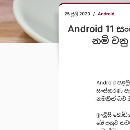
25 ජූලි 2020
/
Android
Android 11 
නම් වනු
Android පළම
සංස්කරණ පැ
නමකින් බව 
ඉංග්‍රීසි හෝ
මේ අනුව නව