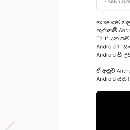
සඳහාම අතුරු
Kasun Jaya
හැමෝම දන්න
Q[https://en.w
කොහොම නමුත
නැතිනම් And
Tart' යන නම
Android 11 
Android හි 
ඒ අනුව Andro
Android යන