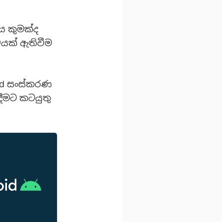
ය කුමක්ද
යක් ඇතිවීම
oid සංස්කරණ
ීමට කටයුතු