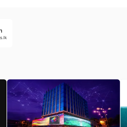
h
s.lk