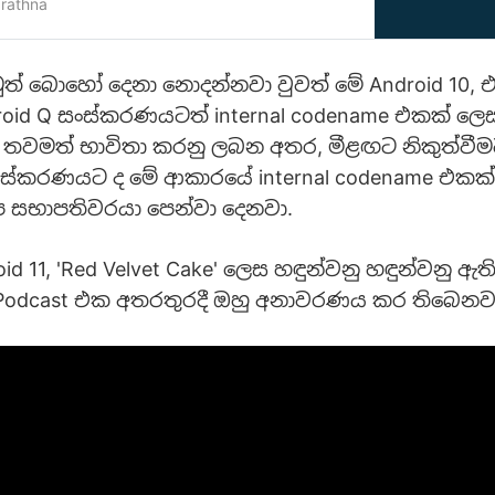
පසක නමක් යොදාගැනීමට කටයුතු කළ බව අපි
rathna
කාරණයක්. කොහොම වුණත් Android
ikipedia.org/wiki/Android_10_…
් බොහෝ දෙනා නොදන්නවා වුවත් මේ Android 10, 
roid Q සංස්කරණයටත් internal codename එකක් ලෙස
 තවමත් භාවිතා කරනු ලබන අතර, මීළඟට නිකුත්වීම
සංස්කරණයට ද මේ ආකාර‍යේ internal codename එකක
උප සභාපතිවරයා පෙන්වා දෙනවා.
id 11, 'Red Velvet Cake' ලෙස හඳුන්වනු හඳුන්වනු ඇති
 Podcast එක අතරතුරදී ඔහු අනාවරණය කර තිබෙනව