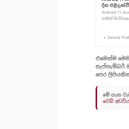
දින එළිදැක්
Android 11 ස
ගමන් මාර්ගයේ
ඔබව ලිපි කි
ඇති. Google 
11 Beta 1 සං
Varuna Pra
3 වැනි දින නි
එමෙන්ම මෙම 
සැප්තැම්බර්
පෙර ලිපියකි
මේ ගැන වැ
වෙබ් අඩවි