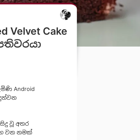
 Velvet Cake
ාපතිවරයා
ිණි Android
ුන්වන
සිදු වූ අතර
්භ වන නමක්