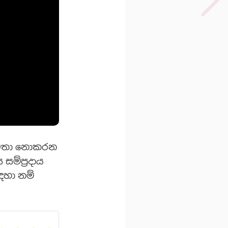
ාවිතා නොකරන
ම්ප්‍රදාය
ඳහා නම්