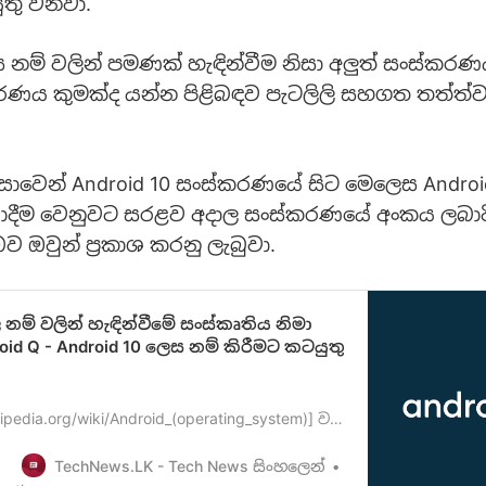
ුතු වනවා.
 නම් වලින් පමණක් හැඳින්වීම නිසා අලුත් සංස්කරණ
ණය කුමක්ද යන්න පිළිබඳව පැටලිලි සහගත තත්ත්ව
සාවෙන් Android 10 සංස්කරණයේ සිට මෙලෙස Andr
ාදීම වෙනුවට සරළව අදාල සංස්කරණයේ අංකය ලබාද
 ඔවුන් ප්‍රකාශ කරනු ලැබුවා.
නම් වලින් හැඳින්වීමේ සංස්කෘතිය නිමා
oid Q - Android 10 ලෙස නම් කිරීමට කටයුතු
kipedia.org/wiki/Android_(operating_system)] වල
 සාම්ප්‍රදායක් ලෙස ඉංග්‍රීසි හෝඩියේ අකුරු
ෙලට සෑම Androidසංස්කරණයක් හැඳින්වීම
TechNews.LK - Tech News සිංහලෙන්