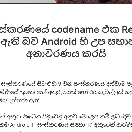
සංස්කරණයේ codename එක Red
 ඇති බව Android හි උප සභ
අනාවරණය කරයි
ු සංස්කරණයේ සිට එහි 9 වන සංස්කරණය දක්වාම පැම
මිණියේ කුමක් හෝ අතුරුපසක් හෝ රසකැවිල්ලක් හඳ
ඔබ දන්නවා ඇති.
ඩියේ අකුරු තිබෙන පිළිවෙළ අනුව මෙලෙස නම් ලබා දීම 
තම Android 11 සංස්කරණය සඳහා 'R' අකුරෙන් ආරම