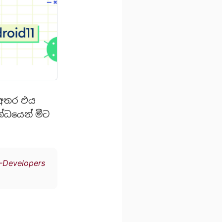
න අතර එය
්ධයෙන් මීට
-Developers