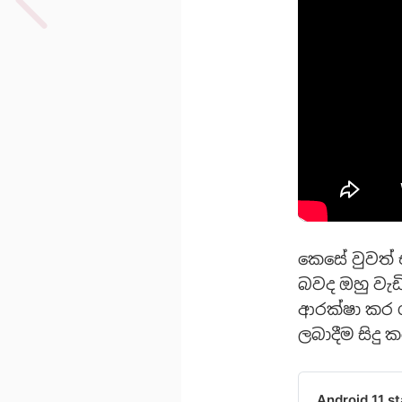
කෙසේ වුවත්
බවද ඔහු වැඩි
ආරක්ෂා කර 
ලබාදීම සිදු
Android 11 