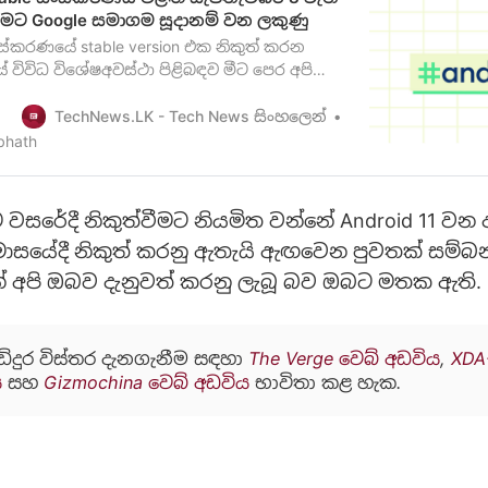
වීමට Google සමාගම සූදානම් වන ලකුණු
ංස්කරණයේ stable version එක නිකුත් කරන
 විවිධ විශේෂඅවස්ථා පිළිබඳව මීට පෙර අපි
හිපයකින් ම දැනුවත් කර තිබෙනවා ඔබට මතක
Pixel සහ OnePlus ජංගම දුරකථන සඳහා Android
TechNews.LK - Tech News සිංහලෙන්
ස්කරණය නිකුත්කිරීමට කටයුතු කරයිපසුගිය ජුලි
bhath
ළ වශයෙන් නිකුත් කිරීමට සූ…
වසරේදී නිකුත්වීමට නියමිත වන්නේ Android 11 ව
 මාසයේදී නිකුත් කරනු ඇතැයි ඇඟවෙන පුවතක් සම්බන
න් අපි ඔබව දැනුවත් කරනු ලැබූ බව ඔබට මතක ඇති.
ඩිදුර විස්තර දැනගැනීම සඳහා
The Verge වෙබ් අඩවිය
,
XDA
ය
සහ
Gizmochina වෙබ් අඩවිය
භාවිතා කළ හැක.