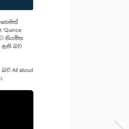
එහෙමත්
 'Quince
ට නියමිත
් ඇති බව
 බව All about
ා.