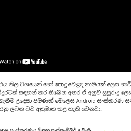
 එය නිල වශයෙන් හෝ පොදු වෙළඳ නාමයක් ලෙස භ
දුරටත් සඳහන් කර තිබෙන අතර ඒ අනුව සුපුරුදු ලෙස ස
ගැනීම උදෙසා පමණක් මෙලෙස Android සංස්කරණ ස
 කරනු ලබන බව අනුමාන කළ හැකි වෙනවා.
stable සංස්කරණය මීළඟ සැප්තැම්බර් 8 වැනි