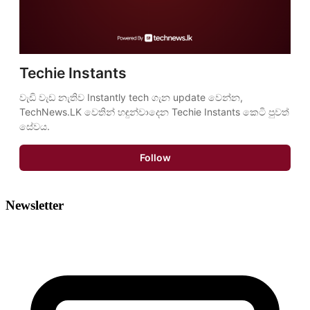
Techie Instants
වැඩි වැඩ නැතිව Instantly tech ගැන update වෙන්න, 
TechNews.LK වෙතින් හඳුන්වාදෙන Techie Instants කෙටි පුවත් 
සේවය.
Follow
Newsletter