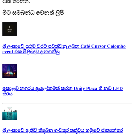
click කරන්න.
මීට සම්බන්ධ වෙනත් ලිපි
ශ්‍රී ලංකාවේ ප්‍රථම වරට පවත්වනු ලබන Café Cursor Colombo
event එක පිළිබඳව දැනගනිමු
කොළඹ නගරය ආලෝකමත් කරන Unity Plaza හි නව LED
තිරය
ශ්‍රී ලංකාවේ ඇතිවී තිබෙන ගංවතුර තත්වය හමුවේ ජාත්‍යන්තර