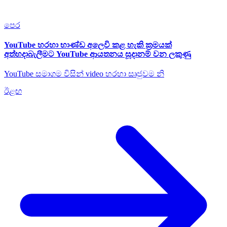
පෙර
YouTube හරහා භාණ්ඩ අලෙවි කළ හැකි ක්‍රමයක්
අත්හදාබැලීමට YouTube ආයතනය සූදානම් වන ලකුණු
YouTube සමාගම විසින් video හරහා සෘජුවම නි
ඊළඟ