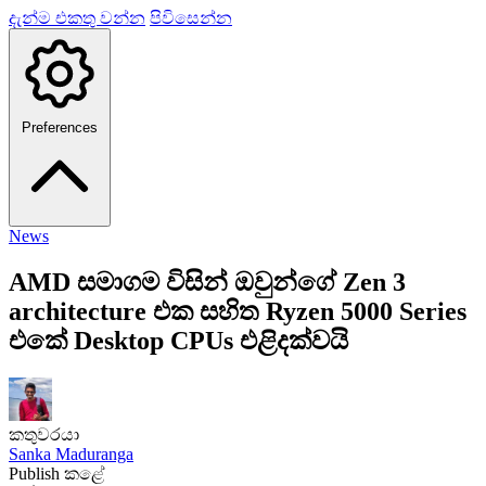
දැන්ම එකතු වන්න
පිවිසෙන්න
Preferences
News
AMD සමාගම විසින් ඔවුන්ගේ Zen 3
architecture එක සහිත Ryzen 5000 Series
එකේ Desktop CPUs එළිදක්වයි
කතුවරයා
Sanka Maduranga
Publish කළේ