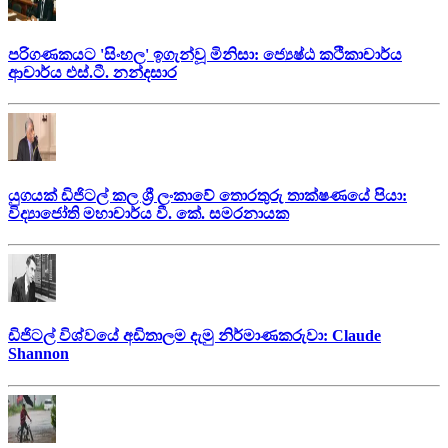
පරිගණකයට 'සිංහල' ඉගැන්වූ මිනිසා: ජ්‍යෙෂ්ඨ කථිකාචාර්ය
ආචාර්ය එස්.ටී. නන්දසාර
යුගයක් ඩිජිටල් කල ශ්‍රී ලංකාවේ තොරතුරු තාක්ෂණයේ පියා:
විද්‍යාජෝති මහාචාර්ය වී. කේ. සමරනායක
ඩිජිටල් විශ්වයේ අඩිතාලම දැමු නිර්මාණකරුවා: Claude
Shannon