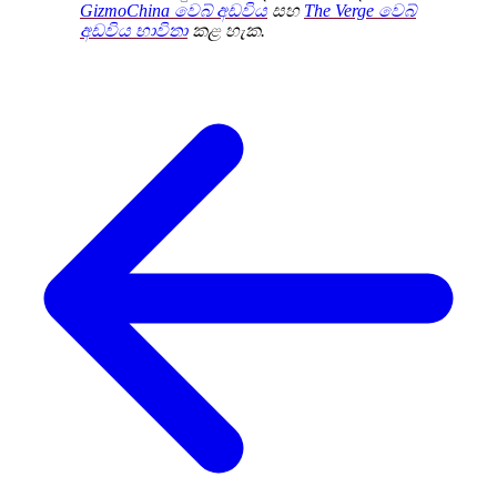
GizmoChina වෙබ් අඩවිය
සහ
The Verge වෙබ්
අඩවිය භාවිතා
කළ හැක.