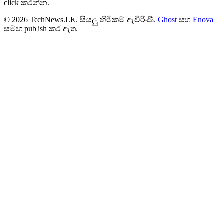
click කරන්න.
© 2026 TechNews.LK. සියලු හිමිකම් ඇවිරිණි.
Ghost
සහ
Enova
සමඟ publish කර ඇත.