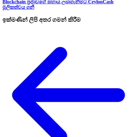
Blockchain ප්‍රජාවගේ සහාය ලබාගැනීමට CeylonCash
මූලිකත්වය ග​නී
ඉක්මණින් ලිපි අතර ගමන් කිරීම