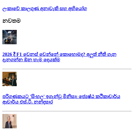
ලංකාවේ කාලගුණ අනාවැකි සහ අභියෝග
නවතම
2026 දී F1 වෙනස් වෙන්නේ කොහොමද? අලුත් නීති ගැන
දැනගන්න ඕන හැම දෙයක්ම
පරිගණකයට 'සිංහල' ඉගැන්වූ මිනිසා: ජ්‍යෙෂ්ඨ කථිකාචාර්ය
ආචාර්ය එස්.ටී. නන්දසාර