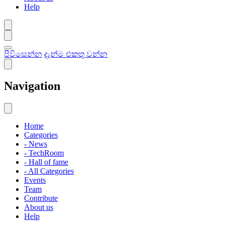
Help
පිවිසෙන්න
දැන්ම එකතු වන්න
Navigation
Home
Categories
- News
- TechRoom
- Hall of fame
- All Categories
Events
Team
Contribute
About us
Help