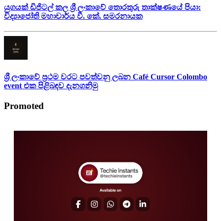
යුගයක් ඩිජිටල් කල ශ්‍රී ලංකාවේ තොරතුරු තාක්ෂණයේ පියා:
විද්‍යාජෝති මහාචාර්ය වී. කේ. සමරනායක
ශ්‍රී ලංකාවේ ප්‍රථම වරට පවත්වනු ලබන Café Cursor Colombo
event එක පිළිබඳව දැනගනිමු
Promoted