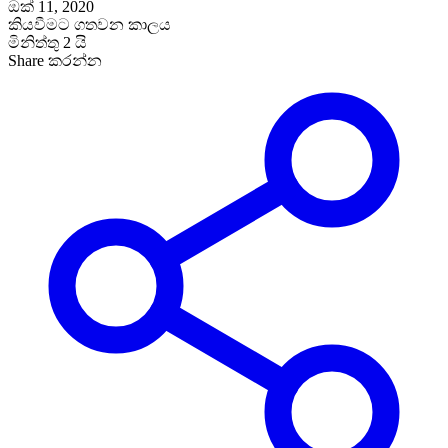
ඔක් 11, 2020
කියවීමට ගතවන කාලය
මිනිත්තු 2 යි
Share කරන්න