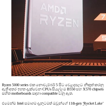
Ryzen 5000 series එක නොවැම්බර් 5 සිට වෙළදපලට නිකුත් කරනු
ඇති අතර ඉහත දැක්වෙන CPUs සියල්ලම B550 සහ X570 chipsets
සහිත motherboards සඳහා compatible වනු ඇත.
එමෙන්ම Intel සමාගම දැනටමත් ඔවුන්ගේ 11th-gen ‘Rocket Lake’