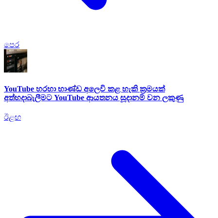
පෙර
YouTube හරහා භාණ්ඩ අලෙවි කළ හැකි ක්‍රමයක්
අත්හදාබැලීමට YouTube ආයතනය සූදානම් වන ලකුණු
ඊළඟ