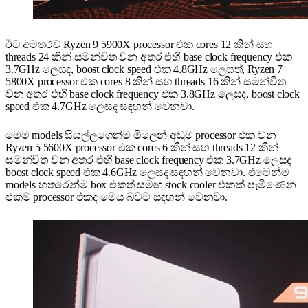
ඊට අමතරව Ryzen 9 5900X processor එක cores 12 කින් සහ
threads 24 කින් සමන්විත වන අතර එහි base clock frequency එක
3.7GHz ලෙසද, boost clock speed එක 4.8GHz ලෙසත්, Ryzen 7
5800X processor එක cores 8 කින් සහ threads 16 කින් සමන්විත
වන අතර එහි base clock frequency එක 3.8GHz ලෙසද, boost clock
speed එක 4.7GHz ලෙසද සඳහන් වෙනවා.
මෙම models සියල්ලගෙන්ම මිලෙන් අඩුම processor එක වන
Ryzen 5 5600X processor එක cores 6 කින් සහ threads 12 කින්
සමන්විත වන අතර එහි base clock frequency එක 3.7GHz ලෙසද
boost clock speed එක 4.6GHz ලෙසද සඳහන් වෙනවා. එමෙන්ම
models හතරෙන්ම box එකත් සමඟ stock cooler එකක් පැමිණෙන
එකම processor එකද මෙය බවට සඳහන් වෙනවා.