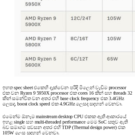
ඉහත spec sheet එකෙහි දැක්වෙන පරිදි මිලෙන් වැඩිම processor
එක වන Ryzen 9 5950X processor එක cores 16 කින් සහ threads 32
කින් සමන්විත වන අතර එහි base clock frequency එක 3.4GHz
ලෙසද, boost clock speed එක 4.9GHz ලෙසද සඳහන් වෙනවා.
එමෙන්ම ඕනෑම mainstream desktop CPU එකක ඇති ආකාරයේ
ඉහළ single සහ multi-threaded performance මෙම SoC සතුව ඇති
බව සමාගම පවසන අතර එහි TDP (Thermal design power) එක
105W ලෙස සඳහන් වෙනවා.