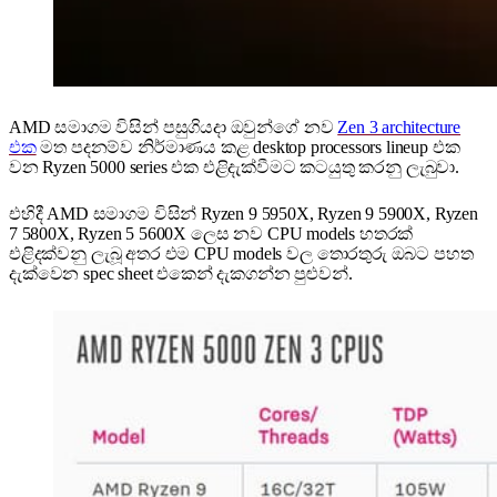
AMD සමාගම විසින් පසුගියදා ඔවුන්ගේ නව
Zen 3 architecture
එක
මත පදනම්ව නිර්මාණය කළ desktop processors lineup එක
වන Ryzen 5000 series එක එළිදැක්වීමට කටයුතු කරනු ලැබුවා.
එහිදී AMD සමාගම විසින් Ryzen 9 5950X, Ryzen 9 5900X, Ryzen
7 5800X, Ryzen 5 5600X ලෙස නව CPU models හතරක්
එළිදක්වනු ලැබූ අතර එම CPU models වල තොරතුරු ඔබට පහත
දැක්වෙන spec sheet එකෙන් දැකගන්න පුළුවන්.