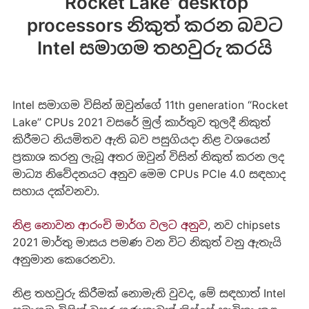
‘Rocket Lake’ desktop
processors නිකුත් කරන බවට
Intel සමාගම තහවුරු කරයි
Intel සමාගම විසින් ඔවුන්ගේ 11th generation “Rocket
Lake” CPUs 2021 වසරේ මුල් කාර්තුව තුලදී නිකුත්
කිරීමට නියමිතව ඇති බව පසුගියදා නිළ වශයෙන්
ප්‍රකාශ කරනු ලැබූ අතර ඔවුන් විසින් නිකුත් කරන ලද
මාධ්‍ය නිවේදනයට අනුව මෙම CPUs PCIe 4.0 සඳහාද
සහාය දක්වනවා.
නිළ නොවන ආරංචි මාර්ග වලට අනුව
, නව chipsets
2021 මාර්තු මාසය පමණ වන විට නිකුත් වනු ඇතැයි
අනුමාන කෙරෙනවා.
නිළ තහවුරු කිරීමක් නොමැති වුවද, මේ සඳහාත් Intel