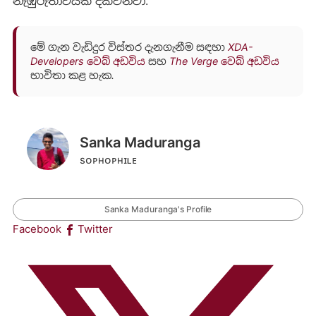
නැඹුරුතාවයක් දක්වනවා.
මේ ගැන වැඩිදුර විස්තර දැනගැනීම සඳහා
XDA-
Developers වෙබ් අඩවිය
සහ
The Verge වෙබ් අඩවිය
භාවිතා කළ හැක.
Sanka Maduranga
sᴏᴘʜᴏᴘʜɪʟᴇ
Sanka Maduranga's Profile
Facebook
Twitter