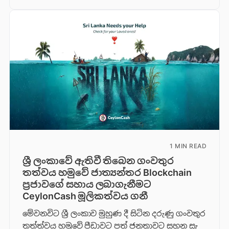
1 MIN READ
ශ්‍රී ලංකාවේ ඇතිවී තිබෙන ගංවතුර
තත්වය හමුවේ ජාත්‍යන්තර Blockchain
ප්‍රජාවගේ සහාය ලබාගැනීමට
CeylonCash මූලිකත්වය ග​නී
මේවනවිට ශ්‍රී ලංකාව මුහුණ දී සිටින දරුණු ගංවතුර
තත්ත්වය හමුවේ පීඩාවට පත් ජනතාවට සහන සැ