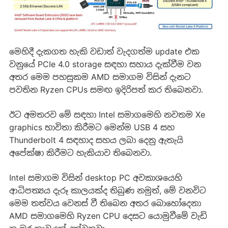
මෙහිදී දැකගත හැකි වඩාත් වැදගත්ම update එක
වනුයේ PCIe 4.0 storage සඳහා සහාය දැක්වීම වන
අතර මෙම පහසුකම AMD සමාගම විසින් දැනට
පවතින Ryzen CPUs සමඟ ඉදිරිපත් කර තිබෙනවා.
ඊට අමතරව මේ සඳහා Intel සමාගමෙහි නවතම Xe
graphics භාවිතා කිරීමට මෙන්ම USB 4 සහ
Thunderbolt 4 සඳහාද සහය ලබා දෙනු ඇතැයි
අපේක්ෂා කිරීමට හැකියාව තිබෙනවා.
Intel සමාගම විසින් desktop PC අවකාශයෙහි
ආධිපත්‍යය දැරූ කාලයක්ද තිබුණ නමුත්, මේ වනවිට
මෙම තත්වය වෙනස් වී තිබෙන අතර බොහෝදෙනා
AMD සමාගමෙහි Ryzen CPU දෙසට යොමුවීමේ වැඩි