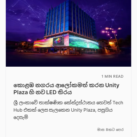
1 MIN READ
කොළඹ නගරය ආලෝකමත් කරන Unity
Plaza හි නව LED තිරය
ශ්‍රී ලංකාවේ තාක්ෂණික කේන්ද්‍රස්ථානය හෙවත් Tech
Hub එකක් ලෙස සැලකෙන Unity Plaza, පසුගිය
දෙසැම්
මාස 8කට පෙර