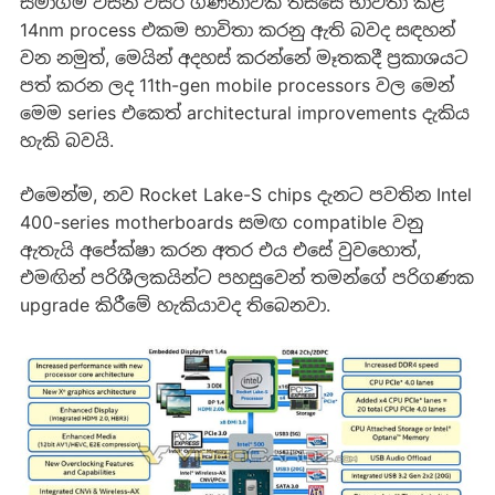
සමාගම විසින් වසර ගණනාවක් තිස්සේ භාවිතා කළ
14nm process එකම භාවිතා කරනු ඇති බවද සඳහන්
වන නමුත්, මෙයින් අදහස් කරන්නේ මෑතකදී ප්‍රකාශයට
පත් කරන ලද 11th-gen mobile processors වල මෙන්
මෙම series එකෙත් architectural improvements දැකිය
හැකි බවයි.
එමෙන්ම, නව Rocket Lake-S chips දැනට පවතින Intel
400-series motherboards සමඟ compatible වනු
ඇතැයි අපේක්ෂා කරන අතර එය එසේ වුවහොත්,
එමඟින් පරිශීලකයින්ට පහසුවෙන් තමන්ගේ පරිගණක
upgrade කිරීමේ හැකියාවද තිබෙනවා.