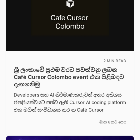
2 MIN READ
ශ්‍රී ලංකාවේ ප්‍රථම වරට පවත්වනු ලබන
Café Cursor Colombo event එක පිළිබඳව
දැනගනිමු
Developers සහ AI නිර්මාණකරුවන් අතර අතිශය
ජනප්‍රියත්වයට පත්ව ඇති Cursor AI coding platform
එක මගින් සංවිධානය කර න Café Cursor
මාස 8කට පෙර