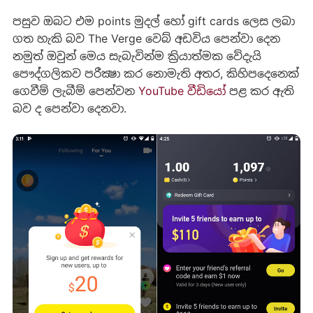
පසුව ඔබට එම points මුදල් හෝ gift cards ලෙස ලබා
ගත හැකි බව The Verge වෙබ් අඩවිය පෙන්වා දෙන
නමුත් ඔවුන් මෙය සැබැවින්ම ක්‍රියාත්මක වේදැයි
පෞද්ගලිකව පරීක්‍ෂා කර නොමැති අතර, කිහිපදෙනෙක්
ගෙවීම් ලැබීම් පෙන්වන
YouTube
වීඩියෝ
පළ කර ඇති
බව ද පෙන්වා දෙනවා.