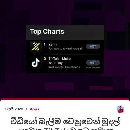
1 ජූනි 2020
/
Apps
වීඩියෝ බැලීම වෙනුවෙන් මුදල්