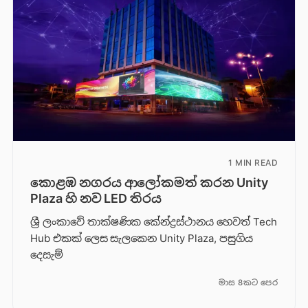
1 MIN READ
කොළඹ නගරය ආලෝකමත් කරන Unity
Plaza හි නව LED තිරය
ශ්‍රී ලංකාවේ තාක්ෂණික කේන්ද්‍රස්ථානය හෙවත් Tech
Hub එකක් ලෙස සැලකෙන Unity Plaza, පසුගිය
දෙසැම්
මාස 8කට පෙර