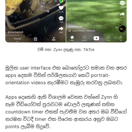
වම් පස: Zynn දකුණු පස: TikTok
මූලික user interface එක බොහෝදුරට සමාන වන අතර
apps දෙකම විසින් පරිශීලකයාව කෙටි portrait-
orientation videos නැරඹීමට නැඹුරු කරවනු ලබනවා.
Apps දෙකෙහි ඇති විශාලම වෙනස වන්නේ Zynn හි
සෑම වීඩියෝවක් පුරාවටම ඩොලර් ලකුණක් සහිත
countdown timer එකක් පැවතීම වන අතර ඔබ වීඩියෝ
නරඹන විටදී timer එක පිරෙන ආකාරය අනුව ඔබට
points ලැබීම සිදුවේ.