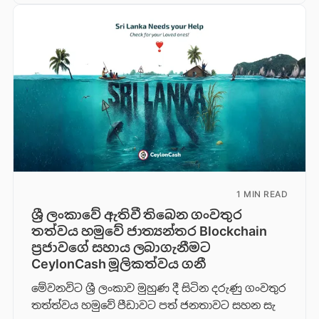
1 MIN READ
ශ්‍රී ලංකාවේ ඇතිවී තිබෙන ගංවතුර
තත්වය හමුවේ ජාත්‍යන්තර Blockchain
ප්‍රජාවගේ සහාය ලබාගැනීමට
CeylonCash මූලිකත්වය ග​නී
මේවනවිට ශ්‍රී ලංකාව මුහුණ දී සිටින දරුණු ගංවතුර
තත්ත්වය හමුවේ පීඩාවට පත් ජනතාවට සහන සැ