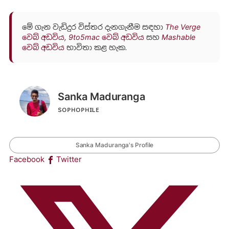
මේ ගැන වැඩිදුර විස්තර දැනගැනීම සඳහා
The Verge
වෙබ් අඩවිය
,
9to5mac වෙබ් අඩවිය
සහ
Mashable
වෙබ් අඩවිය
භාවිතා කළ හැක.
Sanka Maduranga
sᴏᴘʜᴏᴘʜɪʟᴇ
Sanka Maduranga's Profile
Facebook
Twitter