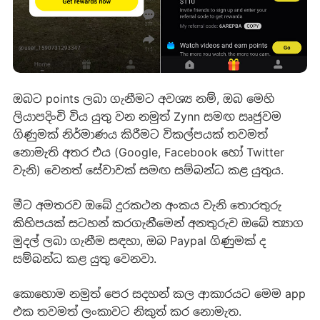
ඔබට points ලබා ගැනීමට අවශ්‍ය නම්, ඔබ මෙහි
ලියාපදිංචි විය යුතු වන නමුත් Zynn සමඟ සෘජුවම
ගිණුමක් නිර්මාණය කිරීමට විකල්පයක් තවමත්
නොමැති අතර එය (Google, Facebook හෝ Twitter
වැනි) වෙනත් සේවාවක් සමඟ සම්බන්ධ කළ යුතුය.
මීට අමතරව ඔබේ දුරකථන අංකය වැනි තොරතුරු
කිහිපයක් සටහන් කරගැනීමෙන් අනතුරුව ඔබේ ත්‍යාග
මුදල් ලබා ගැනීම සඳහා, ඔබ Paypal ගිණුමක් ද
සම්බන්ධ කළ යුතු වෙනවා.
කොහොම නමුත් පෙර සදහන් කල ආකාරයට මෙම app
එක තවමත් ලංකාවට නිකුත් කර නොමැත.