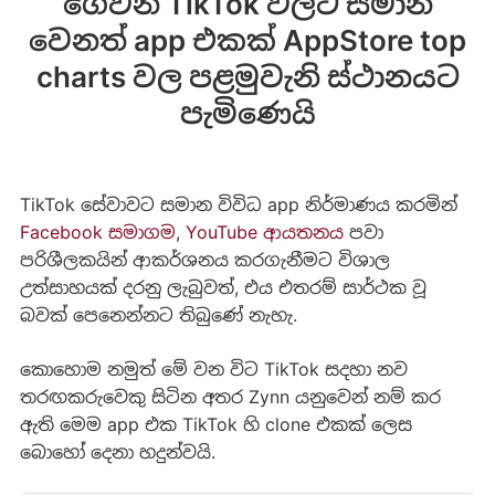
ගෙවන TikTok වලට සමාන
වෙනත් app එකක් AppStore top
charts වල පළමුවැනි ස්ථානයට
පැමිණෙයි
TikTok සේවාවට සමාන විවිධ app නිර්මාණය කරමින්
Facebook සමාගම
,
YouTube ආයතනය
පවා
පරිශීලකයින් ආකර්ශනය කරගැනීමට විශාල
උත්සාහයක් දරනු ලැබුවත්, එය එතරම් සාර්ථක වූ
බවක් පෙනෙන්නට තිබුණේ නැහැ.
කොහොම නමුත් මේ වන විට TikTok සදහා නව
තරඟකරුවෙකු සිටින අතර Zynn යනුවෙන් නම් කර
ඇති මෙම app එක TikTok හි clone එකක් ලෙස
බොහෝ දෙනා හදුන්වයි.