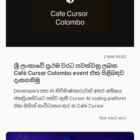
2 MIN READ
ශ්‍රී ලංකාවේ ප්‍රථම වරට පවත්වනු ලබන
Café Cursor Colombo event එක පිළිබඳව
දැනගනිමු
Developers සහ AI නිර්මාණකරුවන් අතර අතිශය
ජනප්‍රියත්වයට පත්ව ඇති Cursor AI coding platform
එක මගින් සංවිධානය කර න Café Cursor
මාස 8කට පෙර