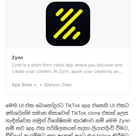
‎Zynn
Zynn is a short-form video App where you discover and
create your content. At Zynn, spark your creativity and
fully express yourself! Hosting content from various
creators, you can enjoy and share your moments. With a
App Store
Qianyun Zhao
wide variety of music, audio clips and text effects, you
can create eye-catching …
මෙහි UI එක බොහෝදුරට TikTok app එකෙහි UI එකට
අතිශයින්ම සමාන නිසාවෙන් TikTok clone එකක් ලෙස
හැඳින්වෙන නමුත් විශේෂිතම කාරණාව නම් මෙම Zynn
නම් නව app එක පරිශීලකයන් සදහා ලියාපදිංචි වීමට,
වීඩියෝ නැරඹීමට සහ අනෙක් අයට එය follow කිරීමට