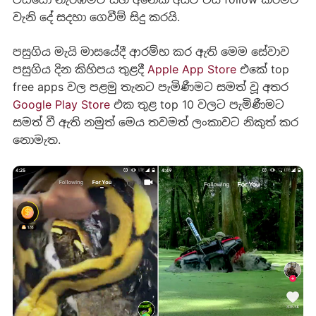
වැනි දේ සදහා ගෙවීම් සිදු කරයි.
පසුගිය මැයි මාසයේදී ආරම්භ කර ඇති මෙම සේවාව
පසුගිය දින කිහිපය තුළදී
Apple App Store
එකේ top
free apps වල පළමු තැනට පැමිණීමට සමත් වූ අතර
Google Play Store
එක තුළ top 10 වලට පැමිණීමට
සමත් වී ඇති නමුත් මෙය තවමත් ලංකාවට නිකුත් කර
නොමැත.