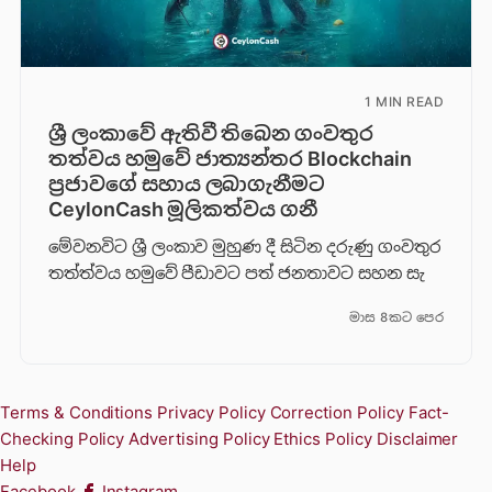
1 MIN READ
ශ්‍රී ලංකාවේ ඇතිවී තිබෙන ගංවතුර
තත්වය හමුවේ ජාත්‍යන්තර Blockchain
ප්‍රජාවගේ සහාය ලබාගැනීමට
CeylonCash මූලිකත්වය ග​නී
මේවනවිට ශ්‍රී ලංකාව මුහුණ දී සිටින දරුණු ගංවතුර
තත්ත්වය හමුවේ පීඩාවට පත් ජනතාවට සහන සැ
මාස 8කට පෙර
Terms & Conditions
Privacy Policy
Correction Policy
Fact-
Checking Policy
Advertising Policy
Ethics Policy
Disclaimer
Help
Facebook
Instagram