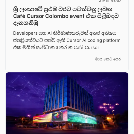
2 MIN READ
ශ්‍රී ලංකාවේ ප්‍රථම වරට පවත්වනු ලබන
Café Cursor Colombo event එක පිළිබඳව
දැනගනිමු
Developers සහ AI නිර්මාණකරුවන් අතර අතිශය
ජනප්‍රියත්වයට පත්ව ඇති Cursor AI coding platform
එක මගින් සංවිධානය කර න Café Cursor
මාස 8කට පෙර