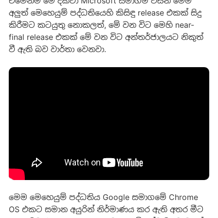
එමෙන්ම මේ දක්වා Microsoft සමාගම විසින් මෙම
අලුත් මෙහෙයුම් පද්ධතියෙහි කිසිඳු release එකක් සිදු
කිරීමට කටයුතු නොකලත්, මේ වන විට මෙහි near-
final release එකක් මේ වන විට අන්තර්ජාලයට නිකුත්
වී ඇති බව වාර්තා වෙනවා.
මෙම මෙහෙයුම් පද්ධතිය Google සමාගමේ Chrome
OS එකට සමාන අයුරින් නිර්මාණය කර ඇති අතර මීට