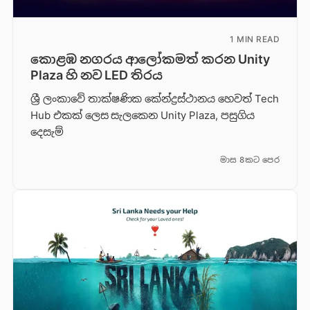
1 MIN READ
කොළඹ නගරය ආලෝකමත් කරන Unity
Plaza හි නව LED තිරය
ශ්‍රී ලංකාවේ තාක්ෂණික කේන්ද්‍රස්ථානය හෙවත් Tech
Hub එකක් ලෙස සැලකෙන Unity Plaza, පසුගිය
දෙසැම්
මාස 8කට පෙර