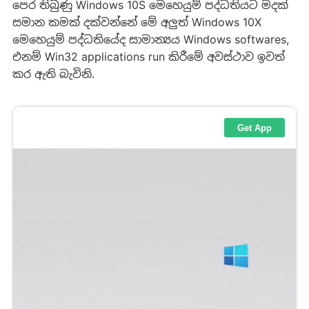
පෙර තිබුණු Windows 10S මෙහෙයුම් පද්ධතියට මදක්
සමාන කමක් දක්වන්නේ මේ අලුත් Windows 10X
මෙහෙයුම් පද්ධතියේද සාමාන්‍යය Windows softwares,
එනම් Win32 applications run කිරීමේ අවස්ථාව ඉවත්
කර ඇති බැවිනි.