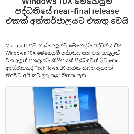
Windows 10X මෙහෙයුම්
පද්ධතියේ near-final release
එකක් අන්තර්ජාලයට එකතු වෙයි
Microsoft සමාගමේ අලුත්ම මෙහෙයුම් පද්ධතිය වන
Windows 10X මෙහෙයුම් පද්ධතිය සහ එහි ඇතුලත්
වන අලුත් පහසුකම් කිහිපයක් පිළිබඳවත් මීට පෙර
අවස්ථාවකදී TechNews.LK පාඨක ඔබව දැනුවත්
කිරීමට අපි කටයුතු කළා මතක ඇති.