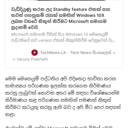
වැඩිදියුණු කරන ලද Standby feature එකක් සහ
තවත් පහසුකම් රැසක් සමඟින් Windows 10X
ලබන වසරේ නිකුත් කිරීමට Microsoft සමාගම
සූදානම් වෙයි
Microsoft සමාගම විසින් සිය Windows 10 මෙහෙයුම්
පද්ධතියේ නව version එකක් නිකුත්කිරීම වෙනුවෙන් වැඩ
කරමින් සිටින අතර එය මෙම වසරේදී නිකුත් කිරීමට
සූදානම් වතිබුණත්, මේ වන විට එය 2021 වසර දක්වා
TechNews.LK - Tech News සිංහලෙන්
කල්දමා ඇති බව දැනගන්නට ලැබෙනවා. මෙලෙස මූලික
Varuna Prabhath
සැලසුම් වල වෙනස්කම් සිදු කරමින් එය 2021 වර්ෂයේ
දෙවන කාර්තුවේදීනි…
මෙම මෙහෙයුම් පද්ධතිය අපි එදිනෙදා භාවිතා කරන
සාමාන්‍යය පරිගණක ඉලක්ක කරගෙන නිර්මාණය
කරනු ලැබුවක් නොවන අතර මේ සඳහා විශේෂයෙන්ම
නිර්මාණය කළ පරිගණක සමඟින් පමණක් නිකුත්
කිරීමට කටයුතු කරනු ඇති බව ද අපි මීට පෙර සඳහන්
කළා.