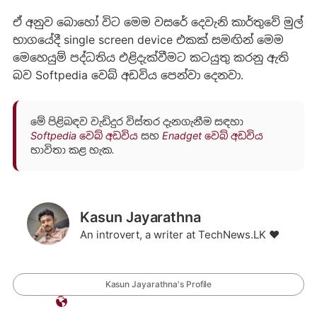
ඒ අනුව බොහෝ විට මෙම වසරේ දෙවැනි කාර්තුවේ මුල්
භාගයේදී single screen device එකක් සමඟින් මෙම
මෙහෙයුම් පද්ධතිය එළිදැක්වීමට කටයුතු කරනු ඇති
බව Softpedia වෙබ් අඩවිය පෙන්වා දෙනවා.
මේ පිළිබඳව වැඩිදුර විස්තර දැනගැනීම සඳහා
Softpedia වෙබ් අඩවිය
සහ
Enadget වෙබ් අඩවිය
භාවිතා කළ හැක.
Kasun Jayarathna
An introvert, a writer at TechNews.LK ❤️
Kasun Jayarathna's Profile