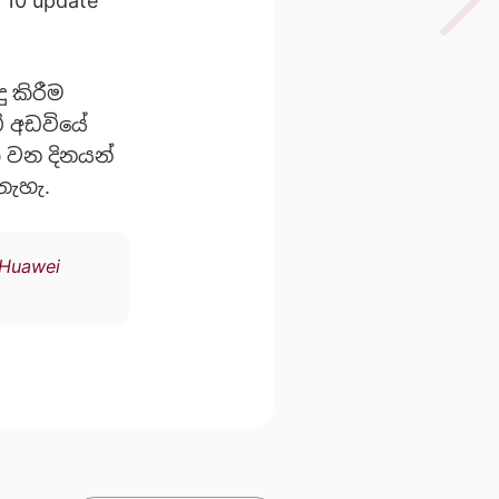
 10 update
ු කිරීම
් අඩවියේ
 වන දිනයන්
නැහැ.
Huawei