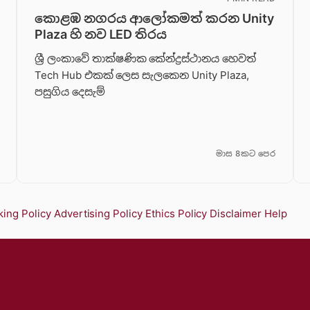
කොළඹ නගරය ආලෝකමත් කරන Unity
Plaza හි නව LED තිරය
ශ්‍රී ලංකාවේ තාක්ෂණික කේන්ද්‍රස්ථානය හෙවත්
Tech Hub එකක් ලෙස සැලකෙන Unity Plaza,
පසුගිය දෙසැම්
මාස 8කට පෙර
ing Policy
Advertising Policy
Ethics Policy
Disclaimer
Help