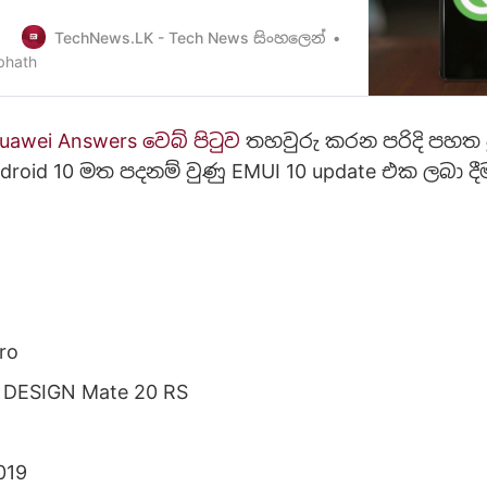
-10-officially-released-for-google-pixel-
d-xiaomi-phones/] සහ අනෙකුත් ජංගම දුරකථන
TechNews.LK - Tech News සිංහලෙන්
 එම සංස්කරණය විටින් විට තමන්ගේ ජංගම
bhath
බාදීමට කටයුතු කළ බව අපි ඔබව …
uawei Answers වෙබ් පිටුව
තහවුරු කරන පරිදි පහත
Android 10 මත පදනම් වුණු EMUI 10 update එක ලබා ද
ro
DESIGN Mate 20 RS
019