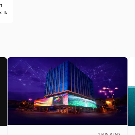
h
s.lk
1 MIN READ