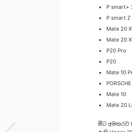
P smart+ 
P smart Z
Mate 20 X
Mate 20 X
P20 Pro
P20
Mate 10 P
PORSCHE 
Mate 10
Mate 20 L
මීට අමතරව H