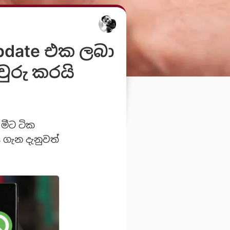
update එක ලබා
ුරු කරයි
 මීට ටික
 ගැන දැනුවත්