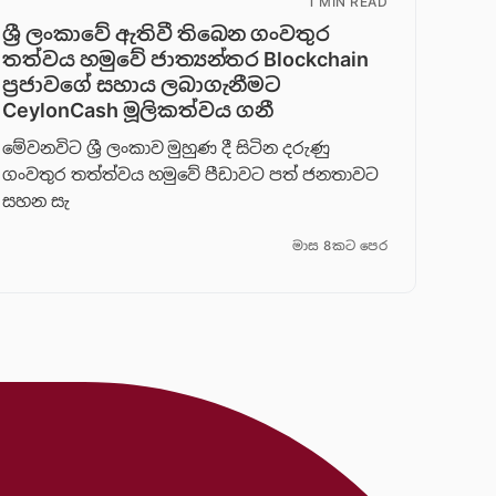
1 MIN READ
ශ්‍රී ලංකාවේ ඇතිවී තිබෙන ගංවතුර
තත්වය හමුවේ ජාත්‍යන්තර Blockchain
ප්‍රජාවගේ සහාය ලබාගැනීමට
CeylonCash මූලිකත්වය ග​නී
මේවනවිට ශ්‍රී ලංකාව මුහුණ දී සිටින දරුණු
ගංවතුර තත්ත්වය හමුවේ පීඩාවට පත් ජනතාවට
සහන සැ
මාස 8කට පෙර