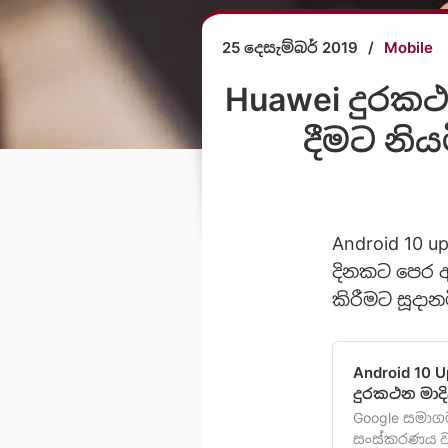
25 දෙසැම්බර් 2019
/
Mobile
Huawei දුරකථ
දීමට නි
Android 10 u
දින‍කට පෙර 
කිරීමට සූදා
Android 10 
දුරකථන මාදි
Google සමාගම
සංස්කරණය වන