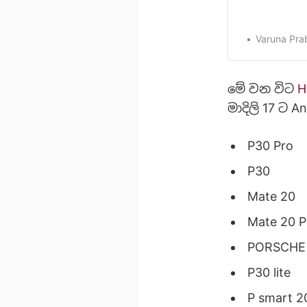
කිරීම[/android
essential-an
නිෂ්පාදකයන්
Varuna Pra
දුරකථන වලටල
මේ වන විට
H
මාදිලි 17 ට 
P30 Pro
P30
Mate 20
Mate 20 P
PORSCHE 
P30 lite
P smart 2