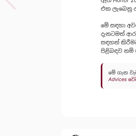
ඇති Honor 20
එක ලැබෙනු 
මේ සඳහා අවශ්
දැනටමත් ආරම
සඳහන් කිරීම
පිළිබඳව නම්
මේ ගැන වැ
Advices වෙ