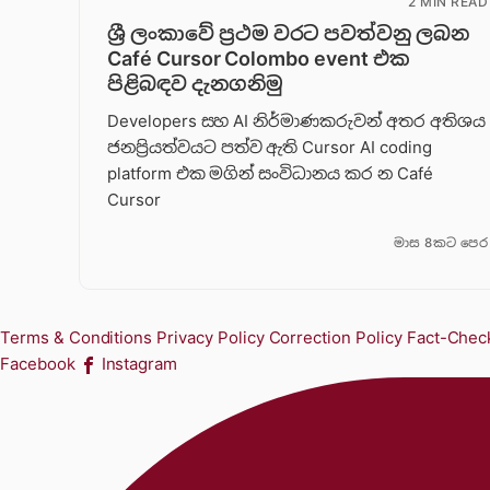
2 MIN READ
ශ්‍රී ලංකාවේ ප්‍රථම වරට පවත්වනු ලබන
Café Cursor Colombo event එක
පිළිබඳව දැනගනිමු
Developers සහ AI නිර්මාණකරුවන් අතර අතිශය
ජනප්‍රියත්වයට පත්ව ඇති Cursor AI coding
platform එක මගින් සංවිධානය කර න Café
Cursor
මාස 8කට පෙර
Terms & Conditions
Privacy Policy
Correction Policy
Fact-Check
Facebook
Instagram