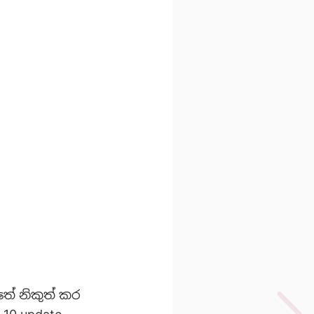
තේ නිකුත් කර