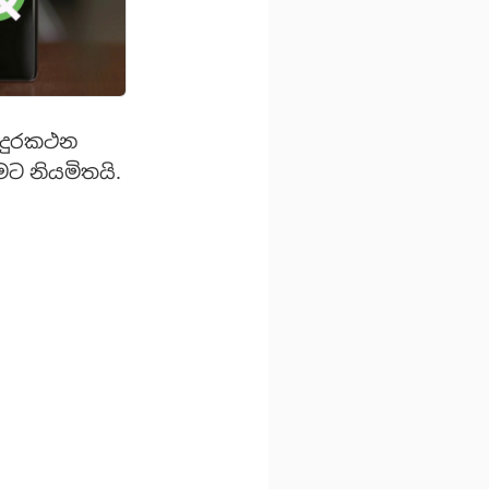
 දුරකථන
ීමට නියමිතයි.