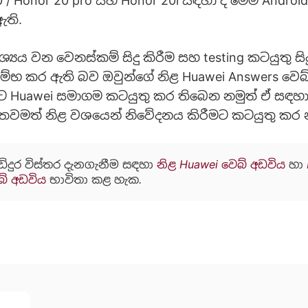
 / Honor 20 pro සහ Honor 20i සඳහා ද මෙම Android
ඇති.
‍යය වන වෙනස්කම් සිදු කිරීම සහ testing කටයුතු සිද
්භ කර ඇති බව ඔවුන්ගේ නිළ Huawei Answers වෙබ
ට Huawei සමාගම කටයුතු කර තිබෙන නමුත් ඒ සඳහා
 තවමත් නිළ වශයෙන් නිවේදනය කිරීමට කටයුතු කර 
ඩිදුර විස්තර දැනගැනීම සඳහා
නිළ Huawei වෙබ් අඩවිය
හා
බ් අඩවිය
භාවිතා කළ හැක.