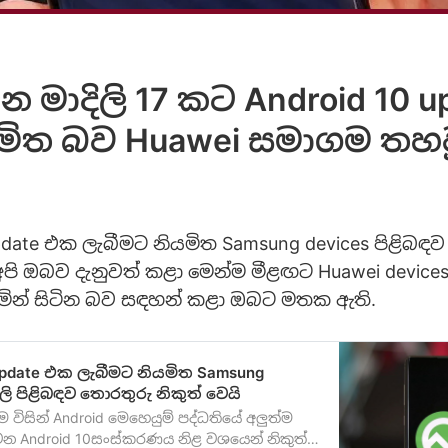
න මාදිලි 17 කට Android 10 
යමිත බව Huawei සමාගම තහව
pdate එක ලැබීමට නියමිත Samsung devices පිළිබඳව
අපි ඔබව දැනුවත් කළා මෙන්ම මීළඟට Huawei devices
නමින් සිටින බව සඳහන් කළා ඔබට මතක ඇති.
Update එක ලැබීමට නියමිත Samsung
ලි පිළිබඳව තොරතුරු නිකුත් වෙයි
 විසින් Android මෙහෙයුම් පද්ධතියේ අලුත්ම
 Android 10සංස්කරණය නිළ වශයෙන් නිකුත්