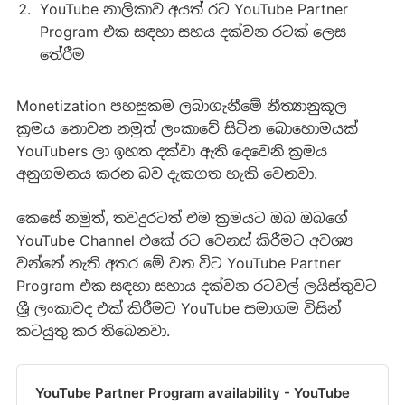
YouTube නාලිකාව අයත් රට YouTube Partner
Program එක සඳහා සහය දක්වන රටක් ලෙස
තේරීම
Monetization පහසුකම ලබාගැනීමේ නීත්‍යානුකූල
ක්‍රමය නොවන නමුත් ලංකාවේ සිටින බොහොමයක්
YouTubers ලා ඉහත දක්වා ඇති දෙවෙනි ක්‍රමය
අනුගමනය කරන බව දැකගත හැකි වෙනවා.
කෙසේ නමුත්, තවදුරටත් එම ක්‍රමයට ඔබ ඔබගේ
YouTube Channel එකේ ර‍‍ට වෙනස් කිරීමට අවශ්‍ය
වන්නේ නැති අතර මේ වන විට YouTube Partner
Program එක සඳහා සහාය දක්වන රටවල් ලයිස්තුවට
ශ්‍රී ලංකාවද එක් කිරීමට YouTube සමාගම විසින්
කටයුතු කර තිබෙනවා.
YouTube Partner Program availability - YouTube