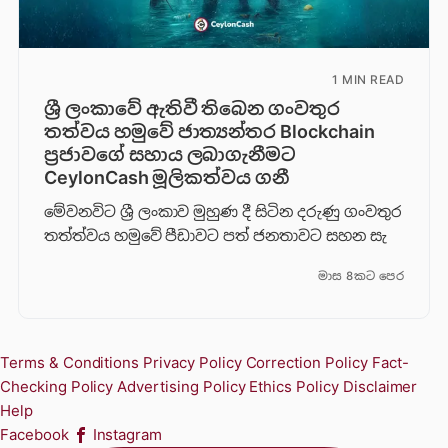
1 MIN READ
ශ්‍රී ලංකාවේ ඇතිවී තිබෙන ගංවතුර
තත්වය හමුවේ ජාත්‍යන්තර Blockchain
ප්‍රජාවගේ සහාය ලබාගැනීමට
CeylonCash මූලිකත්වය ග​නී
මේවනවිට ශ්‍රී ලංකාව මුහුණ දී සිටින දරුණු ගංවතුර
තත්ත්වය හමුවේ පීඩාවට පත් ජනතාවට සහන සැ
මාස 8කට පෙර
Terms & Conditions
Privacy Policy
Correction Policy
Fact-
Checking Policy
Advertising Policy
Ethics Policy
Disclaimer
Help
Facebook
Instagram