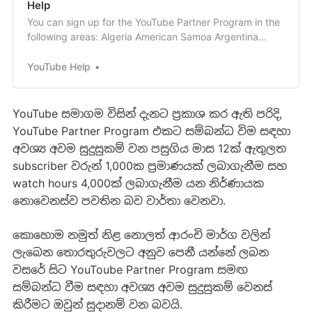
Help
You can sign up for the YouTube Partner Program in the
following areas: Algeria American Samoa Argentina
Aruba Azerbaijan Australia Austria Bahrain Bangladesh
Bermuda Bela
YouTube Help
YouTube සමාගම විසින් දැනට ප්‍රකාශ කර ඇති පරිදි,
YouTube Partner Program එකට සම්බන්ධ විම සඳහා
අවශ්‍ය අවම සුදුසුකම් වන පසුගිය මාස 12ක් ඇතුලත
subscriber වරුන් 1,000ක ප්‍රමාණයක් ලබාගැනීම සහ
watch hours 4,000ක් ලබාගැනීම යන නිර්ණායක
නොවෙනස්ව පවතින බව වාර්තා වෙනවා.
‍කොහොම නමුත් නිළ නොලත් ආරංචි මාර්ග වලින්
ලැබෙන තොරතුරුවලට අනුව පෙනී යන්නේ ලබන
වසරේ සිට YouToube Partner Program සමඟ
සම්බන්ධ වීම සඳහා අවශ්‍ය අවම සුදුසුකම් වෙනස්
කිරීමට ඔවුන් සුදානම් වන බවයි.