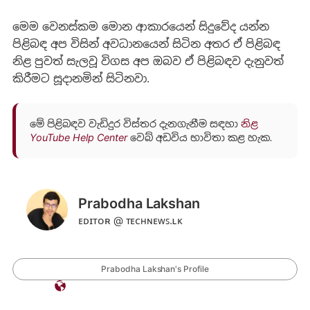
මෙම වෙනස්කම මොන ආකාරයෙන් සිදුවේද යන්න
පිළිබඳ අප විසින් අවධානයෙන් සිටින අතර ඒ පිළිබඳ
නිළ පුවත් සැලවූ විගස අප ඔබව ඒ පිළිබඳව දැනුවත්
කිරීමට සූදානමින් සිටිනවා.
මේ පිළිබඳව වැඩිදුර විස්තර දැනගැනීම සඳහා
නිළ
YouTube Help Center
වෙබ් අඩවිය භාවිතා කළ හැක.
Prabodha Lakshan
ᴇᴅɪᴛᴏʀ @ ᴛᴇᴄʜɴᴇᴡꜱ.ʟᴋ
Prabodha Lakshan's Profile