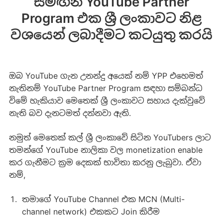
සමඟින් YouTube Partner
Program එක ශ්‍රී ලංකාවට නිළ
වශයෙන් ලබාදීමට කටයුතු කරයි
ඔබ YouTube ගැන උනන්දු අයෙක් නම් YPP එහෙමත්
නැතිනම් YouTube Partner Program සඳහා සම්බන්ධ
විමේ හැකියාව මෙතෙක් ශ්‍රී ලංකාවට සහාය දැක්වුවේ
නැති බව දැනටමත් දන්නවා ඇති.
නමුත් මෙතෙක් කල් ශ්‍රී ලංකාවේ සිටින YouTubers ලාට
තමන්ගේ YouTube නාලිකා වල monetization enable
කර ගැනීමට ක්‍රම දෙකක් භාවිතා කරනු ලැබුවා‍. ඒවා
නම්,
තමාගේ YouTube Channel එක MCN (Multi-
channel network) එකකට Join කිරීම