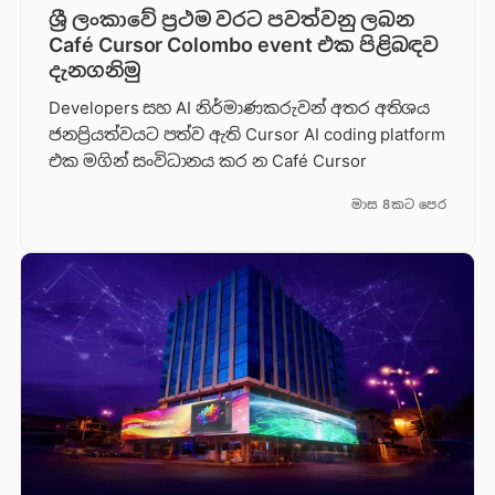
ශ්‍රී ලංකාවේ ප්‍රථම වරට පවත්වනු ලබන
Café Cursor Colombo event එක පිළිබඳව
දැනගනිමු
Developers සහ AI නිර්මාණකරුවන් අතර අතිශය
ජනප්‍රියත්වයට පත්ව ඇති Cursor AI coding platform
එක මගින් සංවිධානය කර න Café Cursor
මාස 8කට පෙර