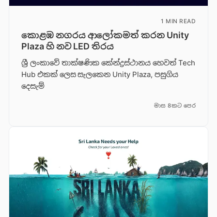
1 MIN READ
කොළඹ නගරය ආලෝකමත් කරන Unity
Plaza හි නව LED තිරය
ශ්‍රී ලංකාවේ තාක්ෂණික කේන්ද්‍රස්ථානය හෙවත් Tech
Hub එකක් ලෙස සැලකෙන Unity Plaza, පසුගිය
දෙසැම්
මාස 8කට පෙර